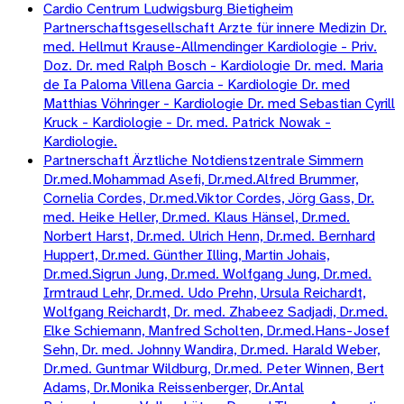
Cardio Centrum Ludwigsburg Bietigheim
Partnerschaftsgesellschaft Arzte für innere Medizin Dr.
med. Hellmut Krause-Allmendinger Kardiologie - Priv.
Doz. Dr. med Ralph Bosch - Kardiologie Dr. med. Maria
de Ia Paloma Villena Garcia - Kardiologie Dr. med
Matthias Vöhringer - Kardiologie Dr. med Sebastian Cyrill
Kruck - Kardiologie - Dr. med. Patrick Nowak -
Kardiologie.
Partnerschaft Ärztliche Notdienstzentrale Simmern
Dr.med.Mohammad Asefi, Dr.med.Alfred Brummer,
Cornelia Cordes, Dr.med.Viktor Cordes, Jörg Gass, Dr.
med. Heike Heller, Dr.med. Klaus Hänsel, Dr.med.
Norbert Harst, Dr.med. Ulrich Henn, Dr.med. Bernhard
Huppert, Dr.med. Günther Illing, Martin Johais,
Dr.med.Sigrun Jung, Dr.med. Wolfgang Jung, Dr.med.
Irmtraud Lehr, Dr.med. Udo Prehn, Ursula Reichardt,
Wolfgang Reichardt, Dr. med. Zhabeez Sadjadi, Dr.med.
Elke Schiemann, Manfred Scholten, Dr.med.Hans-Josef
Sehn, Dr. med. Johnny Wandira, Dr.med. Harald Weber,
Dr.med. Guntmar Wildburg, Dr.med. Peter Winnen, Bert
Adams, Dr.Monika Reissenberger, Dr.Antal