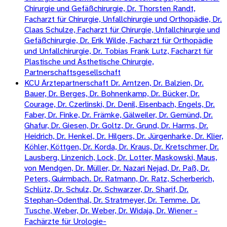
Chirurgie und Gefäßchirurgie, Dr. Thorsten Randt,
Facharzt für Chirurgie, Unfallchirurgie und Orthopädie, Dr.
Claas Schulze, Facharzt für Chirurgie, Unfallchirurgie und
Gefäßchirurgie, Dr. Erik Wilde, Facharzt für Orthopädie
und Unfallchirurgie, Dr. Tobias Frank Lutz, Facharzt für
Plastische und Ästhetische Chirurgie,
Partnerschaftsgesellschaft
KCU Ärztepartnerschaft Dr. Arntzen, Dr. Balzien, Dr.
Bauer, Dr. Berges, Dr. Bohnenkamp, Dr. Bücker, Dr.
Courage, Dr. Czerlinski, Dr. Denil, Eisenbach, Engels, Dr.
Faber, Dr. Finke, Dr. Främke, Gälweiler, Dr. Gemünd, Dr.
Ghafur, Dr. Giesen, Dr. Goltz, Dr. Grund, Dr. Harms, Dr.
Heidrich, Dr. Henkel, Dr. Hilgers, Dr. Jürgenharke, Dr. Klier,
Köhler, Köttgen, Dr. Korda, Dr. Kraus, Dr. Kretschmer, Dr.
Lausberg, Linzenich, Lock, Dr. Lotter, Maskowski, Maus,
von Mendgen, Dr. Müller, Dr. Nazari Nejad, Dr. Paß, Dr.
Peters, Quirmbach. Dr. Ratmann, Dr. Ratz, Scherberich,
Schlütz, Dr. Schulz, Dr. Schwarzer, Dr. Sharif, Dr.
Stephan-Odenthal, Dr. Stratmeyer, Dr. Temme. Dr.
Tusche, Weber, Dr. Weber, Dr. Widaja, Dr. Wiener -
Fachärzte für Urologie-