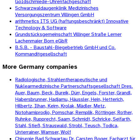
GoIdschmiede-Uhrenfachgeschäft
Schwarzwaldaugenklinik Medizinisches
Versorgungszentrum Villingen GmbH
arithmetics ITS UG (haftungsbeschränkt) Innovative
Technology & Software
Grundstücksgemeinschaft Villinger Straße Lerner
Lachenmaier Born eGbR
B.S.B. - Baustahl-Biegebetrieb GmbH und Co.
Kommanditgesellschaft
More
Germany
companies
Radiologische, Strahlentherapeutische und
Nuklearmedizinische Partnerschaftsgesellschaft Dres.
Auer, Baum, Beck, Bureik, Dürr, Engels, Forster, Grandl,
Habersbrunner, Hadjamu, Häussler, Hein, Hetterich,
Hilbertz, Ilhan, Keim, Krolak, Mädler, Metz,
Notohamiprodjo, Pomschar, Remplik, Röttinger, Rother,
Ruhnke, Rupprecht, Saam, Schmidt, Schricke, Seifarth,
Stahl, Stieß, Strauswald, Strobl, Teusch, Todica,
Unterrainer, Wamser, Wolf
Chirurgie Bad Schwartau Dr. Carsten Boger, Facharzt für