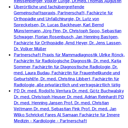
Reissenberger, Volker Lütge, Dr.med.Thomas Augustin
Überörtliche und fachübergreifende
Gemeinschaftspraxis, Partnerschaft, Fachärzte für
Orthopädie und Unfallchirurgie, Dr. Lutz von
Spreckelsen, Dr. Lucas Backheuer, Karl Bernd
Münstermann, Jörg Finn, Dr. Christoph Spoo, Sebastian
Schwager, Florian Rosenbusch, Jan Henning Bastgen,
Fachärzte für Orthopädie, Arnd Heyer, Dr. Jens Lassen,
Dr. Volker Müller
Partnerschaft Praxis für Mammadiagnostik Ulrike Rönck,
Fachärztin für Radiologische Diagnostik, Dr. med. Katja
Sommer, Fachärztin für Diagnostische Radiologie, Dr.
med. Laura Budau, Fachärztin für Frauenheilkunde und
Geburtshilfe, Dr. med. Christina Libbert, Fachärztin für
Radiologie, alle privatärztlich und vertragsärztlich tätig
PD Dr. med. Rodolfo Ventura Dr. med. Götz Buchwalsky
Dr. med. Christoph Heuser Dr. med. Adrian Reinhardt PD
Dr. med. Henning Jansen Prof. Dr. med. Christian
Veltmann Dr. med. Sebastian Fink Prof. Dr. med. Jan
Wilko Schrickel Fares Al Samaan Fachärzte für Innere
Medizin - Kardiologie - Partnerschaft