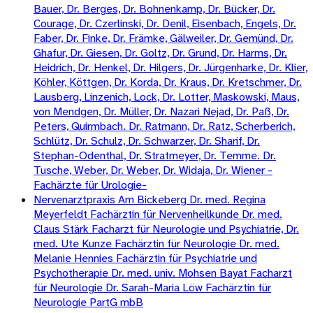
Bauer, Dr. Berges, Dr. Bohnenkamp, Dr. Bücker, Dr.
Courage, Dr. Czerlinski, Dr. Denil, Eisenbach, Engels, Dr.
Faber, Dr. Finke, Dr. Främke, Gälweiler, Dr. Gemünd, Dr.
Ghafur, Dr. Giesen, Dr. Goltz, Dr. Grund, Dr. Harms, Dr.
Heidrich, Dr. Henkel, Dr. Hilgers, Dr. Jürgenharke, Dr. Klier,
Köhler, Köttgen, Dr. Korda, Dr. Kraus, Dr. Kretschmer, Dr.
Lausberg, Linzenich, Lock, Dr. Lotter, Maskowski, Maus,
von Mendgen, Dr. Müller, Dr. Nazari Nejad, Dr. Paß, Dr.
Peters, Quirmbach. Dr. Ratmann, Dr. Ratz, Scherberich,
Schlütz, Dr. Schulz, Dr. Schwarzer, Dr. Sharif, Dr.
Stephan-Odenthal, Dr. Stratmeyer, Dr. Temme. Dr.
Tusche, Weber, Dr. Weber, Dr. Widaja, Dr. Wiener -
Fachärzte für Urologie-
Nervenarztpraxis Am Bickeberg Dr. med. Regina
Meyerfeldt Fachärztin für Nervenheilkunde Dr. med.
Claus Stärk Facharzt für Neurologie und Psychiatrie, Dr.
med. Ute Kunze Fachärztin für Neurologie Dr. med.
Melanie Hennies Fachärztin für Psychiatrie und
Psychotherapie Dr. med. univ. Mohsen Bayat Facharzt
für Neurologie Dr. Sarah-Maria Löw Fachärztin für
Neurologie PartG mbB