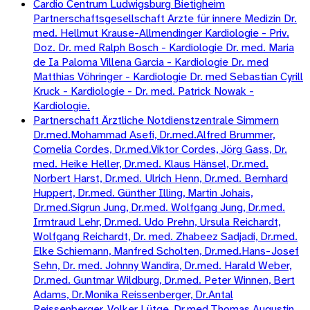
Cardio Centrum Ludwigsburg Bietigheim
Partnerschaftsgesellschaft Arzte für innere Medizin Dr.
med. Hellmut Krause-Allmendinger Kardiologie - Priv.
Doz. Dr. med Ralph Bosch - Kardiologie Dr. med. Maria
de Ia Paloma Villena Garcia - Kardiologie Dr. med
Matthias Vöhringer - Kardiologie Dr. med Sebastian Cyrill
Kruck - Kardiologie - Dr. med. Patrick Nowak -
Kardiologie.
Partnerschaft Ärztliche Notdienstzentrale Simmern
Dr.med.Mohammad Asefi, Dr.med.Alfred Brummer,
Cornelia Cordes, Dr.med.Viktor Cordes, Jörg Gass, Dr.
med. Heike Heller, Dr.med. Klaus Hänsel, Dr.med.
Norbert Harst, Dr.med. Ulrich Henn, Dr.med. Bernhard
Huppert, Dr.med. Günther Illing, Martin Johais,
Dr.med.Sigrun Jung, Dr.med. Wolfgang Jung, Dr.med.
Irmtraud Lehr, Dr.med. Udo Prehn, Ursula Reichardt,
Wolfgang Reichardt, Dr. med. Zhabeez Sadjadi, Dr.med.
Elke Schiemann, Manfred Scholten, Dr.med.Hans-Josef
Sehn, Dr. med. Johnny Wandira, Dr.med. Harald Weber,
Dr.med. Guntmar Wildburg, Dr.med. Peter Winnen, Bert
Adams, Dr.Monika Reissenberger, Dr.Antal
Reissenberger, Volker Lütge, Dr.med.Thomas Augustin