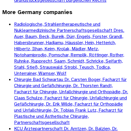
Grundstücksgesellschaft bürgerlichen Rechts
More
Germany
companies
Radiologische, Strahlentherapeutische und
Nuklearmedizinische Partnerschaftsgesellschaft Dres.
Auer, Baum, Beck, Bureik, Dürr, Engels, Forster, Grandl,
Habersbrunner, Hadjamu, Häussler, Hein, Hetterich,
Hilbertz, Ilhan, Keim, Krolak, Mädler, Metz,
Notohamiprodjo, Pomschar, Remplik, Röttinger, Rother,
Ruhnke, Rupprecht, Saam, Schmidt, Schricke, Seifarth,
Stahl, Stieß, Strauswald, Strobl, Teusch, Todica,
Unterrainer, Wamser, Wolf
Chirurgie Bad Schwartau Dr. Carsten Boger, Facharzt für
Chirurgie und Gefäßchirurgie, Dr. Thorsten Randt,
Facharzt für Chirurgie, Unfallchirurgie und Orthopädie, Dr.
Claas Schulze, Facharzt für Chirurgie, Unfallchirurgie und
Gefäßchirurgie, Dr. Erik Wilde, Facharzt für Orthopädie
und Unfallchirurgie, Dr. Tobias Frank Lutz, Facharzt für
Plastische und Ästhetische Chirurgie,
Partnerschaftsgesellschaft
KCU Ärztepartnerschaft Dr. Arntzen, Dr. Balzien, Dr.