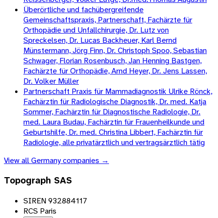
Überörtliche und fachübergreifende
Gemeinschaftspraxis, Partnerschaft, Fachärzte für
Orthopädie und Unfallchirurgie, Dr. Lutz von
Spreckelsen, Dr. Lucas Backheuer, Karl Bernd
Münstermann, Jörg Finn, Dr. Christoph Spoo, Sebastian
Schwager, Florian Rosenbusch, Jan Henning Bastgen,
Fachärzte für Orthopädie, Arnd Heyer, Dr. Jens Lassen,
Dr. Volker Müller
Partnerschaft Praxis für Mammadiagnostik Ulrike Rönck,
Fachärztin für Radiologische Diagnostik, Dr. med. Katja
Sommer, Fachärztin für Diagnostische Radiologie, Dr.
med. Laura Budau, Fachärztin für Frauenheilkunde und
Geburtshilfe, Dr. med. Christina Libbert, Fachärztin für
Radiologie, alle privatärztlich und vertragsärztlich tätig
View all
Germany
companies →
Topograph SAS
SIREN 932884117
RCS Paris