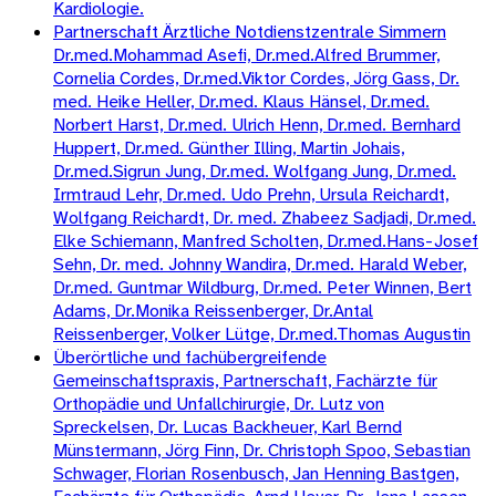
Kardiologie.
Partnerschaft Ärztliche Notdienstzentrale Simmern
Dr.med.Mohammad Asefi, Dr.med.Alfred Brummer,
Cornelia Cordes, Dr.med.Viktor Cordes, Jörg Gass, Dr.
med. Heike Heller, Dr.med. Klaus Hänsel, Dr.med.
Norbert Harst, Dr.med. Ulrich Henn, Dr.med. Bernhard
Huppert, Dr.med. Günther Illing, Martin Johais,
Dr.med.Sigrun Jung, Dr.med. Wolfgang Jung, Dr.med.
Irmtraud Lehr, Dr.med. Udo Prehn, Ursula Reichardt,
Wolfgang Reichardt, Dr. med. Zhabeez Sadjadi, Dr.med.
Elke Schiemann, Manfred Scholten, Dr.med.Hans-Josef
Sehn, Dr. med. Johnny Wandira, Dr.med. Harald Weber,
Dr.med. Guntmar Wildburg, Dr.med. Peter Winnen, Bert
Adams, Dr.Monika Reissenberger, Dr.Antal
Reissenberger, Volker Lütge, Dr.med.Thomas Augustin
Überörtliche und fachübergreifende
Gemeinschaftspraxis, Partnerschaft, Fachärzte für
Orthopädie und Unfallchirurgie, Dr. Lutz von
Spreckelsen, Dr. Lucas Backheuer, Karl Bernd
Münstermann, Jörg Finn, Dr. Christoph Spoo, Sebastian
Schwager, Florian Rosenbusch, Jan Henning Bastgen,