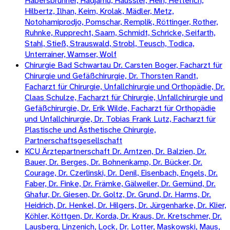
Habersbrunner, Hadjamu, Häussler, Hein, Hetterich,
Hilbertz, Ilhan, Keim, Krolak, Mädler, Metz,
Notohamiprodjo, Pomschar, Remplik, Röttinger, Rother,
Ruhnke, Rupprecht, Saam, Schmidt, Schricke, Seifarth,
Stahl, Stieß, Strauswald, Strobl, Teusch, Todica,
Unterrainer, Wamser, Wolf
Chirurgie Bad Schwartau Dr. Carsten Boger, Facharzt für
Chirurgie und Gefäßchirurgie, Dr. Thorsten Randt,
Facharzt für Chirurgie, Unfallchirurgie und Orthopädie, Dr.
Claas Schulze, Facharzt für Chirurgie, Unfallchirurgie und
Gefäßchirurgie, Dr. Erik Wilde, Facharzt für Orthopädie
und Unfallchirurgie, Dr. Tobias Frank Lutz, Facharzt für
Plastische und Ästhetische Chirurgie,
Partnerschaftsgesellschaft
KCU Ärztepartnerschaft Dr. Arntzen, Dr. Balzien, Dr.
Bauer, Dr. Berges, Dr. Bohnenkamp, Dr. Bücker, Dr.
Courage, Dr. Czerlinski, Dr. Denil, Eisenbach, Engels, Dr.
Faber, Dr. Finke, Dr. Främke, Gälweiler, Dr. Gemünd, Dr.
Ghafur, Dr. Giesen, Dr. Goltz, Dr. Grund, Dr. Harms, Dr.
Heidrich, Dr. Henkel, Dr. Hilgers, Dr. Jürgenharke, Dr. Klier,
Köhler, Köttgen, Dr. Korda, Dr. Kraus, Dr. Kretschmer, Dr.
Lausberg, Linzenich, Lock, Dr. Lotter, Maskowski, Maus,