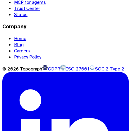
MCP for agents
Trust Center
Status
Company
Home
Blog
Careers
Privacy Policy
©
2026
Topograph
GDPR
ISO 27001
SOC 2 Type 2