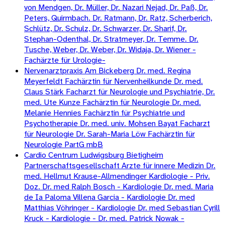
von Mendgen, Dr. Müller, Dr. Nazari Nejad, Dr. Paß, Dr.
Peters, Quirmbach. Dr. Ratmann, Dr. Ratz, Scherberich,
Schlütz, Dr. Schulz, Dr. Schwarzer, Dr. Sharif, Dr.
Stephan-Odenthal, Dr. Stratmeyer, Dr. Temme. Dr.
Tusche, Weber, Dr. Weber, Dr. Widaja, Dr. Wiener -
Fachärzte für Urologie-
Nervenarztpraxis Am Bickeberg Dr. med. Regina
Meyerfeldt Fachärztin für Nervenheilkunde Dr. med.
Claus Stärk Facharzt für Neurologie und Psychiatrie, Dr.
med. Ute Kunze Fachärztin für Neurologie Dr. med.
Melanie Hennies Fachärztin für Psychiatrie und
Psychotherapie Dr. med. univ. Mohsen Bayat Facharzt
für Neurologie Dr. Sarah-Maria Löw Fachärztin für
Neurologie PartG mbB
Cardio Centrum Ludwigsburg Bietigheim
Partnerschaftsgesellschaft Arzte für innere Medizin Dr.
med. Hellmut Krause-Allmendinger Kardiologie - Priv.
Doz. Dr. med Ralph Bosch - Kardiologie Dr. med. Maria
de Ia Paloma Villena Garcia - Kardiologie Dr. med
Matthias Vöhringer - Kardiologie Dr. med Sebastian Cyrill
Kruck - Kardiologie - Dr. med. Patrick Nowak -