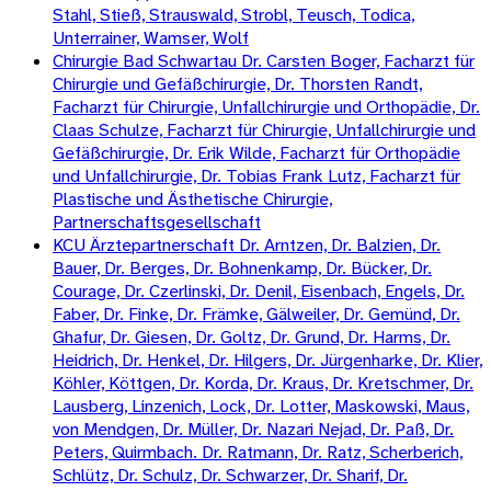
Stahl, Stieß, Strauswald, Strobl, Teusch, Todica,
Unterrainer, Wamser, Wolf
Chirurgie Bad Schwartau Dr. Carsten Boger, Facharzt für
Chirurgie und Gefäßchirurgie, Dr. Thorsten Randt,
Facharzt für Chirurgie, Unfallchirurgie und Orthopädie, Dr.
Claas Schulze, Facharzt für Chirurgie, Unfallchirurgie und
Gefäßchirurgie, Dr. Erik Wilde, Facharzt für Orthopädie
und Unfallchirurgie, Dr. Tobias Frank Lutz, Facharzt für
Plastische und Ästhetische Chirurgie,
Partnerschaftsgesellschaft
KCU Ärztepartnerschaft Dr. Arntzen, Dr. Balzien, Dr.
Bauer, Dr. Berges, Dr. Bohnenkamp, Dr. Bücker, Dr.
Courage, Dr. Czerlinski, Dr. Denil, Eisenbach, Engels, Dr.
Faber, Dr. Finke, Dr. Främke, Gälweiler, Dr. Gemünd, Dr.
Ghafur, Dr. Giesen, Dr. Goltz, Dr. Grund, Dr. Harms, Dr.
Heidrich, Dr. Henkel, Dr. Hilgers, Dr. Jürgenharke, Dr. Klier,
Köhler, Köttgen, Dr. Korda, Dr. Kraus, Dr. Kretschmer, Dr.
Lausberg, Linzenich, Lock, Dr. Lotter, Maskowski, Maus,
von Mendgen, Dr. Müller, Dr. Nazari Nejad, Dr. Paß, Dr.
Peters, Quirmbach. Dr. Ratmann, Dr. Ratz, Scherberich,
Schlütz, Dr. Schulz, Dr. Schwarzer, Dr. Sharif, Dr.