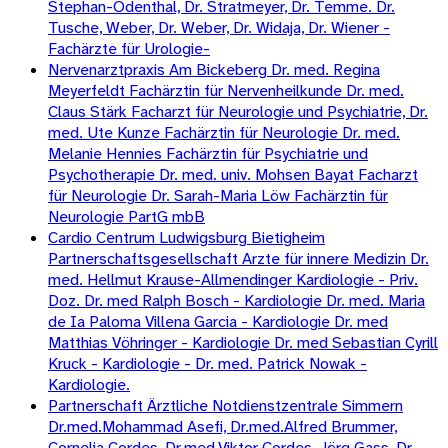
Stephan-Odenthal, Dr. Stratmeyer, Dr. Temme. Dr.
Tusche, Weber, Dr. Weber, Dr. Widaja, Dr. Wiener -
Fachärzte für Urologie-
Nervenarztpraxis Am Bickeberg Dr. med. Regina
Meyerfeldt Fachärztin für Nervenheilkunde Dr. med.
Claus Stärk Facharzt für Neurologie und Psychiatrie, Dr.
med. Ute Kunze Fachärztin für Neurologie Dr. med.
Melanie Hennies Fachärztin für Psychiatrie und
Psychotherapie Dr. med. univ. Mohsen Bayat Facharzt
für Neurologie Dr. Sarah-Maria Löw Fachärztin für
Neurologie PartG mbB
Cardio Centrum Ludwigsburg Bietigheim
Partnerschaftsgesellschaft Arzte für innere Medizin Dr.
med. Hellmut Krause-Allmendinger Kardiologie - Priv.
Doz. Dr. med Ralph Bosch - Kardiologie Dr. med. Maria
de Ia Paloma Villena Garcia - Kardiologie Dr. med
Matthias Vöhringer - Kardiologie Dr. med Sebastian Cyrill
Kruck - Kardiologie - Dr. med. Patrick Nowak -
Kardiologie.
Partnerschaft Ärztliche Notdienstzentrale Simmern
Dr.med.Mohammad Asefi, Dr.med.Alfred Brummer,
Cornelia Cordes, Dr.med.Viktor Cordes, Jörg Gass, Dr.