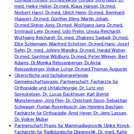
med. Heike Heller, Dr.med. Klaus Hänsel, Dr.med.
Norbert Harst, Dr.med. Ulrich Henn, Dr.med. Bernhard
Huppert, Dr.med. Günther Illing, Martin Johais,
Dr.med.Sigrun Jung, Dr.med. Wolfgang Jung, Dr.med.
Irmtraud Lehr, Dr.med. Udo Prehn, Ursula Reichardt,
Wolfgang Reichardt, Dr. med. Zhabeez Sadjadi, Dr.med.
Elke Schiemann, Manfred Scholten, Dr.med.Hans-Josef
Sehn, Dr. med. Johnny Wandira, Dr.med. Harald Weber,
Dr.med. Guntmar Wildburg, Dr.med. Peter Winnen, Bert
Adams, Dr.Monika Reissenberger, Dr.Antal
Reissenberger, Volker Lütge, Dr.med.Thomas Augustin
Überörtliche und fachübergreifende
Gemeinschaftspraxis, Partnerschaft, Fachärzte für
Orthopädie und Unfallchirurgie, Dr. Lutz von
Spreckelsen, Dr. Lucas Backheuer, Karl Bernd
Münstermann, Jörg Finn, Dr. Christoph Spoo, Sebastian
Schwager, Florian Rosenbusch, Jan Henning Bastgen,
Fachärzte für Orthopädie, Arnd Heyer, Dr. Jens Lassen,
Dr. Volker Müller
Partnerschaft Praxis für Mammadiagnostik Ulrike Rönck,
Fachärztin für Radiologische Diagnostik, Dr. med. Katja