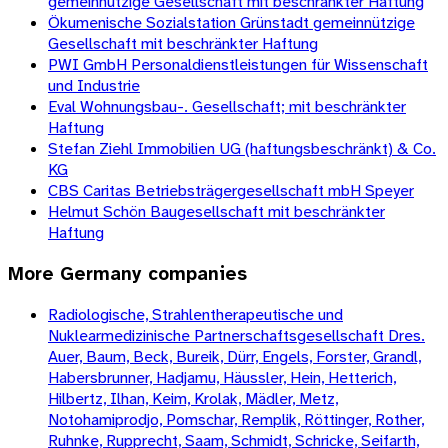
gemeinnützige Gesellschaft mit beschränkter Haftung
Ökumenische Sozialstation Grünstadt gemeinnützige
Gesellschaft mit beschränkter Haftung
PWI GmbH Personaldienstleistungen für Wissenschaft
und Industrie
Eval Wohnungsbau-. Gesellschaft; mit beschränkter
Haftung
Stefan Ziehl Immobilien UG (haftungsbeschränkt) & Co.
KG
CBS Caritas Betriebsträgergesellschaft mbH Speyer
Helmut Schön Baugesellschaft mit beschränkter
Haftung
More
Germany
companies
Radiologische, Strahlentherapeutische und
Nuklearmedizinische Partnerschaftsgesellschaft Dres.
Auer, Baum, Beck, Bureik, Dürr, Engels, Forster, Grandl,
Habersbrunner, Hadjamu, Häussler, Hein, Hetterich,
Hilbertz, Ilhan, Keim, Krolak, Mädler, Metz,
Notohamiprodjo, Pomschar, Remplik, Röttinger, Rother,
Ruhnke, Rupprecht, Saam, Schmidt, Schricke, Seifarth,