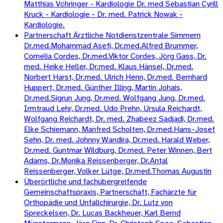
Matthias Vöhringer - Kardiologie Dr. med Sebastian Cyrill
Kruck - Kardiologie - Dr. med. Patrick Nowak -
Kardiologie.
Partnerschaft Ärztliche Notdienstzentrale Simmern
Dr.med.Mohammad Asefi, Dr.med.Alfred Brummer,
Cornelia Cordes, Dr.med.Viktor Cordes, Jörg Gass, Dr.
med. Heike Heller, Dr.med. Klaus Hänsel, Dr.med.
Norbert Harst, Dr.med. Ulrich Henn, Dr.med. Bernhard
Huppert, Dr.med. Günther Illing, Martin Johais,
Dr.med.Sigrun Jung, Dr.med. Wolfgang Jung, Dr.med.
Irmtraud Lehr, Dr.med. Udo Prehn, Ursula Reichardt,
Wolfgang Reichardt, Dr. med. Zhabeez Sadjadi, Dr.med.
Elke Schiemann, Manfred Scholten, Dr.med.Hans-Josef
Sehn, Dr. med. Johnny Wandira, Dr.med. Harald Weber,
Dr.med. Guntmar Wildburg, Dr.med. Peter Winnen, Bert
Adams, Dr.Monika Reissenberger, Dr.Antal
Reissenberger, Volker Lütge, Dr.med.Thomas Augustin
Überörtliche und fachübergreifende
Gemeinschaftspraxis, Partnerschaft, Fachärzte für
Orthopädie und Unfallchirurgie, Dr. Lutz von
Spreckelsen, Dr. Lucas Backheuer, Karl Bernd