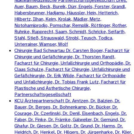
Nuklearmedizinische Partnerschaftsgesellschaft Dres.
Auer, Baum, Beck, Bureik, Dürr, Engels, Forster, Grandl,
Habersbrunner, Hadjamu, Häussler, Hein, Hetterich,
Hilbertz, Ilhan, Keim, Krolak, Mädler, Metz,
Notohamiprodjo, Pomschar, Remplik, Röttinger, Rother,
Ruhnke, Rupprecht, Saam, Schmidt, Schricke, Seifarth,
Stahl, Stieß, Strauswald, Strobl, Teusch, Todica,
Unterrainer, Wamser, Wolf
Chirurgie Bad Schwartau Dr. Carsten Boger, Facharzt für
Chirurgie und Gefäßchirurgie, Dr. Thorsten Randt,
Facharzt für Chirurgie, Unfallchirurgie und Orthopädie, Dr.
Claas Schulze, Facharzt für Chirurgie, Unfallchirurgie und
Gefäßchirurgie, Dr. Erik Wilde, Facharzt für Orthopädie
und Unfallchirurgie, Dr. Tobias Frank Lutz, Facharzt für
Plastische und Ästhetische Chirurgie,
Partnerschaftsgesellschaft
KCU Ärztepartnerschaft Dr. Arntzen, Dr. Balzien, Dr.
Bauer, Dr. Berges, Dr. Bohnenkamp, Dr. Bücker, Dr.
Courage, Dr. Czerlinski, Dr. Denil, Eisenbach, Engels, Dr.
Faber, Dr. Finke, Dr. Främke, Gälweiler, Dr. Gemünd, Dr.
Ghafur, Dr. Giesen, Dr. Goltz, Dr. Grund, Dr. Harms, Dr.
Heidrich, Dr. Henkel, Dr. Hilgers, Dr. Jürgenharke, Dr. Klier,