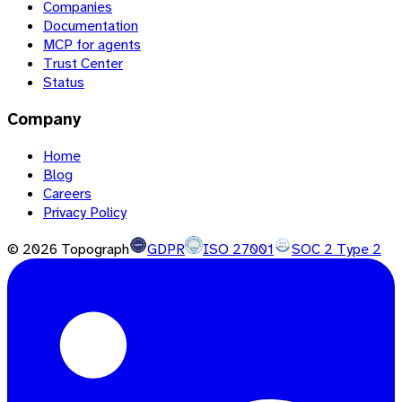
Companies
Documentation
MCP for agents
Trust Center
Status
Company
Home
Blog
Careers
Privacy Policy
©
2026
Topograph
GDPR
ISO 27001
SOC 2 Type 2