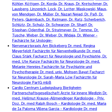
Köhler, Köttgen, Dr. Korda, Dr. Kraus, Dr. Kretschmer, Dr.
Lausberg, Linzenich, Lock, Dr. Lotter, Maskowski, Maus,
von Mendgen, Dr. Müller, Dr. Nazari Nejad, Dr. Paß, Dr.
Peters, Quirmbach. Dr. Ratmann, Dr. Ratz, Scherberich,
Schlütz, Dr. Schulz, Dr. Schwarzer, Dr. Sharif, Dr.
Stephan-Odenthal, Dr. Stratmeyer, Dr. Temme. Dr.
Tusche, Weber, Dr. Weber, Dr. Widaja, Dr. Wiener -
Fachärzte für Urologie-
Nervenarztpraxis Am Bickeberg Dr. med. Regina
Meyerfeldt Fachärztin für Nervenheilkunde Dr. med.
Claus Stärk Facharzt für Neurologie und Psychiatrie, Dr.
med. Ute Kunze Fachärztin für Neurologie Dr. med.
Melanie Hennies Fachärztin für Psychiatrie und
Psychotherapie Dr. med. univ. Mohsen Bayat Facharzt
für Neurologie Dr. Sarah-Maria Löw Fachärztin für
Neurologie PartG mbB
Cardio Centrum Ludwigsburg Bietigheim
Partnerschaftsgesellschaft Arzte für innere Medizin Dr.
med. Hellmut Krause-Allmendinger Kardiologie - Priv.
Doz. Dr. med Ralph Bosch - Kardiologie Dr. med. Maria
de Ia Paloma Villena Garcia - Kardiologie Dr. med