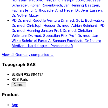
Münstermann, Jörg Finn, Dr. Christoph Spoo, Sebastian
Schwager, Florian Rosenbusch, Jan Henning Bastgen,
Fachärzte für Orthopädie, Arnd Heyer, Dr. Jens Lassen,
Dr. Volker Müller
PD Dr. med. Rodolfo Ventura Dr. med. Götz Buchwalsky
Dr. med. Christoph Heuser Dr. med. Adrian Reinhardt PD
Dr. med. Henning Jansen Prof. Dr. med. Christian
Veltmann Dr. med. Sebastian Fink Prof. Dr. med. Jan
Wilko Schrickel Fares Al Samaan Fachärzte für Innere
Medizin - Kardiologie - Partnerschaft
View all
Germany
companies →
Topograph SAS
SIREN 932884117
RCS Paris
Contact
Product
App