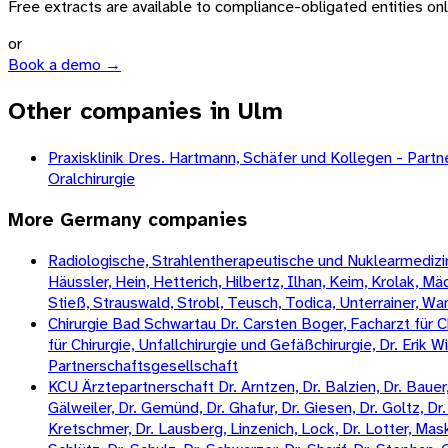
Free extracts are available to compliance-obligated entities only.
or
Book a demo →
Other companies in Ulm
Praxisklinik Dres. Hartmann, Schäfer und Kollegen - Partne
Oralchirurgie
More
Germany
companies
Radiologische, Strahlentherapeutische und Nuklearmedizini
Häussler, Hein, Hetterich, Hilbertz, Ilhan, Keim, Krolak, 
Stieß, Strauswald, Strobl, Teusch, Todica, Unterrainer, W
Chirurgie Bad Schwartau Dr. Carsten Boger, Facharzt für Ch
für Chirurgie, Unfallchirurgie und Gefäßchirurgie, Dr. Erik 
Partnerschaftsgesellschaft
KCU Ärztepartnerschaft Dr. Arntzen, Dr. Balzien, Dr. Bauer, 
Gälweiler, Dr. Gemünd, Dr. Ghafur, Dr. Giesen, Dr. Goltz, Dr. 
Kretschmer, Dr. Lausberg, Linzenich, Lock, Dr. Lotter, Mas