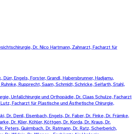
sichtschirurgie, Dr. Nico Hartmann, Zahnarzt, Facharzt für
 Dürr, Engels, Forster, Grandl, Habersbrunner, Hadjamu,
, Ruhnke, Rupprecht, Saam, Schmidt, Schricke, Seifarth, Stahl,
rgie, Unfallchirurgie und Orthopädie, Dr. Claas Schulze, Facharzt
k Lutz, Facharzt für Plastische und Ästhetische Chirurgie,
, Dr. Denil, Eisenbach, Engels, Dr. Faber, Dr. Finke, Dr. Främke,
rke, Dr. Klier, Köhler, Köttgen, Dr. Korda, Dr. Kraus, Dr.
Dr. Peters, Quirmbach. Dr. Ratmann, Dr. Ratz, Scherberich,