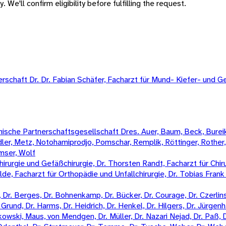
 We'll confirm eligibility before fulfilling the request.
rschaft Dr. Dr. Fabian Schäfer, Facharzt für Mund- Kiefer- und Ge
sche Partnerschaftsgesellschaft Dres. Auer, Baum, Beck, Bureik,
Mädler, Metz, Notohamiprodjo, Pomschar, Remplik, Röttinger, Rother
amser, Wolf
irurgie und Gefäßchirurgie, Dr. Thorsten Randt, Facharzt für Chiru
Wilde, Facharzt für Orthopädie und Unfallchirurgie, Dr. Tobias Fran
Dr. Berges, Dr. Bohnenkamp, Dr. Bücker, Dr. Courage, Dr. Czerlinski
Grund, Dr. Harms, Dr. Heidrich, Dr. Henkel, Dr. Hilgers, Dr. Jürgenha
kowski, Maus, von Mendgen, Dr. Müller, Dr. Nazari Nejad, Dr. Paß, 