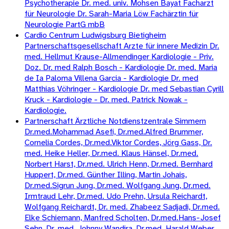
Psychotherapie Dr. med. univ. Mohsen Bayat Facharzt
für Neurologie Dr. Sarah-Maria Löw Fachärztin für
Neurologie PartG mbB
Cardio Centrum Ludwigsburg Bietigheim
Partnerschaftsgesellschaft Arzte für innere Medizin Dr.
med. Hellmut Krause-Allmendinger Kardiologie - Priv.
Doz. Dr. med Ralph Bosch - Kardiologie Dr. med. Maria
de Ia Paloma Villena Garcia - Kardiologie Dr. med
Matthias Vöhringer - Kardiologie Dr. med Sebastian Cyrill
Kruck - Kardiologie - Dr. med. Patrick Nowak -
Kardiologie.
Partnerschaft Ärztliche Notdienstzentrale Simmern
Dr.med.Mohammad Asefi, Dr.med.Alfred Brummer,
Cornelia Cordes, Dr.med.Viktor Cordes, Jörg Gass, Dr.
med. Heike Heller, Dr.med. Klaus Hänsel, Dr.med.
Norbert Harst, Dr.med. Ulrich Henn, Dr.med. Bernhard
Huppert, Dr.med. Günther Illing, Martin Johais,
Dr.med.Sigrun Jung, Dr.med. Wolfgang Jung, Dr.med.
Irmtraud Lehr, Dr.med. Udo Prehn, Ursula Reichardt,
Wolfgang Reichardt, Dr. med. Zhabeez Sadjadi, Dr.med.
Elke Schiemann, Manfred Scholten, Dr.med.Hans-Josef
Sehn, Dr. med. Johnny Wandira, Dr.med. Harald Weber,