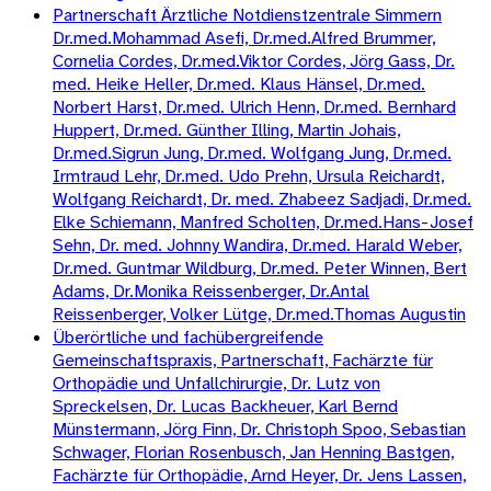
Partnerschaft Ärztliche Notdienstzentrale Simmern
Dr.med.Mohammad Asefi, Dr.med.Alfred Brummer,
Cornelia Cordes, Dr.med.Viktor Cordes, Jörg Gass, Dr.
med. Heike Heller, Dr.med. Klaus Hänsel, Dr.med.
Norbert Harst, Dr.med. Ulrich Henn, Dr.med. Bernhard
Huppert, Dr.med. Günther Illing, Martin Johais,
Dr.med.Sigrun Jung, Dr.med. Wolfgang Jung, Dr.med.
Irmtraud Lehr, Dr.med. Udo Prehn, Ursula Reichardt,
Wolfgang Reichardt, Dr. med. Zhabeez Sadjadi, Dr.med.
Elke Schiemann, Manfred Scholten, Dr.med.Hans-Josef
Sehn, Dr. med. Johnny Wandira, Dr.med. Harald Weber,
Dr.med. Guntmar Wildburg, Dr.med. Peter Winnen, Bert
Adams, Dr.Monika Reissenberger, Dr.Antal
Reissenberger, Volker Lütge, Dr.med.Thomas Augustin
Überörtliche und fachübergreifende
Gemeinschaftspraxis, Partnerschaft, Fachärzte für
Orthopädie und Unfallchirurgie, Dr. Lutz von
Spreckelsen, Dr. Lucas Backheuer, Karl Bernd
Münstermann, Jörg Finn, Dr. Christoph Spoo, Sebastian
Schwager, Florian Rosenbusch, Jan Henning Bastgen,
Fachärzte für Orthopädie, Arnd Heyer, Dr. Jens Lassen,