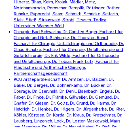
Hilbertz, Ilhan, Keim, Krolak, Mädler, Metz,
Notohamiprodjo, Pomschar, Remplik, Röttinger, Rother,
Ruhnke, Rupprecht, Saam, Schmidt, Schricke, Seifarth,
Stahl, Stieß, Strauswald, Strobl, Teusch, Todica,
Unterrainer, Wamser, Wolf
Chirurgie Bad Schwartau Dr. Carsten Boger, Facharzt für
Chirurgie und Gefäßchirurgie, Dr. Thorsten Randt,
Facharzt für Chirurgie, Unfallchirurgie und Orthopädie, Dr.
Claas Schulze, Facharzt für Chirurgie, Unfallchirurgie und
Gefäßchirurgie, Dr. Erik Wilde, Facharzt für Orthopädie
und Unfallchirurgie, Dr. Tobias Frank Lutz, Facharzt für
Plastische und Ästhetische Chirurgie,
Partnerschaftsgesellschaft
KCU Ärztepartnerschaft Dr. Arntzen, Dr. Balzien, Dr.
Bauer, Dr. Berges, Dr. Bohnenkamp, Dr. Bücker, Dr.
Courage, Dr. Czerlinski, Dr. Denil, Eisenbach, Engels, Dr.
Faber, Dr. Finke, Dr. Främke, Gälweiler, Dr. Gemünd, Dr.
Ghafur, Dr. Giesen, Dr. Goltz, Dr. Grund, Dr. Harms, Dr.
Heidrich, Dr. Henkel, Dr. Hilgers, Dr. Jürgenharke, Dr. Klier,
Köhler, Köttgen, Dr. Korda, Dr. Kraus, Dr. Kretschmer, Dr.
Lausberg, Linzenich, Lock, Dr. Lotter, Maskowski, Maus,
von Mendgen, Dr. Müller, Dr. Nazari Nejad, Dr. Paß, Dr.