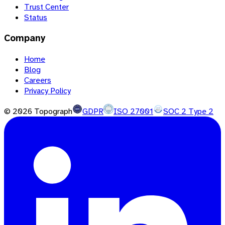
Trust Center
Status
Company
Home
Blog
Careers
Privacy Policy
©
2026
Topograph
GDPR
ISO 27001
SOC 2 Type 2