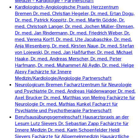
Medizin - Kardiologie - Partnerschaft
Kardiologisch-Angiologische Praxis Herzzentrum
Bremen Dr. med. Christian Hegeler, Dr. med. Ertan Dogu,
Dr. med. Patrick Koppitz, Dr. med. Martin Gödde, Dr.
med. Christoph Langer, Dr. med. Jochen Müller-Ehmsen,
Dr. med. Jan Rindermann, Dr. med. Friedrich Weber, Dr.
med. Verena Korff, Dr. med. Ute Jacubaschke, Dr. med.
Anja Wesenberg, Dr. med. Kirsten Naue, Dr. med. Stefan
von Lojewski, Dr. med. Jan Haßfurther, Dr. med. Michael
Haake, Dr. med. Andreas Merscher, Dr. med. Peter
Harfmann, Dr. med. Muhammet Ali Aydin, Dr. med. Helge
Alexy Fachärzte für Innere
Medizin/Kardiologie/Angiologie Partnerschaft
Neurologicum Bremen Facharztzentrum für Neurologie
und Psychiatrie Dr. med. Andreas Haldenwanger Dr. med.
Axel Brucker Dr. med. Matthias von Mering Fachärzte für
Neurologie Dr. med. Mathias Kunkel Facharzt für
Psychiatrie und Psychotherapie Partnerschaft
Berufsausübungsgemeinschaft Hausarztpraxis an der
Lesum Lutz Sievers Dr. Sebastian Zapp Fachärzte für
Innere Medizin Dr. med. Karin Schoenfelder Heidi
Sievers Fachärzte für Allgemeinmedizin Hausärztliche