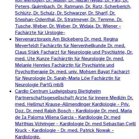
Peters, Quirmbach. Dr. Ratmann, Dr. Ratz, Scherberich,
Schlütz, Dr. Schulz, Dr. Schwarzer, Dr. Sharif, Dr.
Stephan-Odenthal, Dr. Stratmeyer, Dr. Temme. Dr.
Tusche, Weber, Dr. Weber, Dr. Widaja, Dr. Wiener -
Fachärzte für Urologie-
Nervenarztpraxis Am Bickeberg Dr. med. Regina
Meyerfeldt Fachärztin für Nervenheilkunde Dr. med.
Claus Stärk Facharzt für Neurologie und Psychiatrie, Dr.
med. Ute Kunze Fachärztin für Neurologie Dr. med.
Melanie Hennies Fachärztin für Psychiatrie und
Psychotherapie Dr. med. univ. Mohsen Bayat Facharzt
für Neurologie Dr. Sarah-Maria Löw Fachärztin für
Neurologie PartG mbB
Cardio Centrum Ludwigsburg Bietigheim
Partnerschaftsgesellschaft Arzte für innere Medizin Dr.
med. Hellmut Krause-Allmendinger Kardiologie - Priv.
Doz. Dr. med Ralph Bosch - Kardiologie Dr. med. Maria
de Ia Paloma Villena Garcia - Kardiologie Dr. med
Matthias Vöhringer - Kardiologie Dr. med Sebastian Cyrill
Kruck - Kardiologie - Dr. med. Patrick Nowak -
Kardiologie.