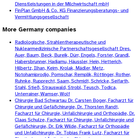
Dienstleistungen in der Milchwirtschaft mbH
FinPlan GmbH & Co. KG Finanzierungsberatungs- und
Vermittlungsgesellschaft
More
Germany
companies
Radiologische, Strahlentherapeutische und
Nuklearmedizinische Partnerschaftsgesellschaft Dres.
Auer, Baum, Beck, Bureik, Dürr, Engels, Forster, Grandl,
Habersbrunner, Hadjamu, Häussler, Hein, Hetterich,
Hilbertz, Ilhan, Keim, Krolak, Mädler, Metz,
Notohamiprodjo, Pomschar, Remplik, Röttinger, Rother,
Ruhnke, Rupprecht, Saam, Schmidt, Schricke, Seifarth,
Stahl, Stieß, Strauswald, Strobl, Teusch, Todica,
Unterrainer, Wamser, Wolf
Chirurgie Bad Schwartau Dr. Carsten Boger, Facharzt für
Chirurgie und Gefäßchirurgie, Dr. Thorsten Randt,
Facharzt für Chirurgie, Unfallchirurgie und Orthopädie, Dr.
Claas Schulze, Facharzt für Chirurgie, Unfallchirurgie und
Gefäßchirurgie, Dr. Erik Wilde, Facharzt für Orthopädie
und Unfallchirurgie, Dr. Tobias Frank Lutz, Facharzt für