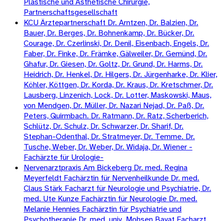
Plastische und Ästhetische Chirurgie,
Partnerschaftsgesellschaft
KCU Ärztepartnerschaft Dr. Arntzen, Dr. Balzien, Dr.
Bauer, Dr. Berges, Dr. Bohnenkamp, Dr. Bücker, Dr.
Courage, Dr. Czerlinski, Dr. Denil, Eisenbach, Engels, Dr.
Faber, Dr. Finke, Dr. Främke, Gälweiler, Dr. Gemünd, Dr.
Ghafur, Dr. Giesen, Dr. Goltz, Dr. Grund, Dr. Harms, Dr.
Heidrich, Dr. Henkel, Dr. Hilgers, Dr. Jürgenharke, Dr. Klier,
Köhler, Köttgen, Dr. Korda, Dr. Kraus, Dr. Kretschmer, Dr.
Lausberg, Linzenich, Lock, Dr. Lotter, Maskowski, Maus,
von Mendgen, Dr. Müller, Dr. Nazari Nejad, Dr. Paß, Dr.
Peters, Quirmbach. Dr. Ratmann, Dr. Ratz, Scherberich,
Schlütz, Dr. Schulz, Dr. Schwarzer, Dr. Sharif, Dr.
Stephan-Odenthal, Dr. Stratmeyer, Dr. Temme. Dr.
Tusche, Weber, Dr. Weber, Dr. Widaja, Dr. Wiener -
Fachärzte für Urologie-
Nervenarztpraxis Am Bickeberg Dr. med. Regina
Meyerfeldt Fachärztin für Nervenheilkunde Dr. med.
Claus Stärk Facharzt für Neurologie und Psychiatrie, Dr.
med. Ute Kunze Fachärztin für Neurologie Dr. med.
Melanie Hennies Fachärztin für Psychiatrie und
Psychotherapie Dr. med. univ. Mohsen Bayat Facharzt