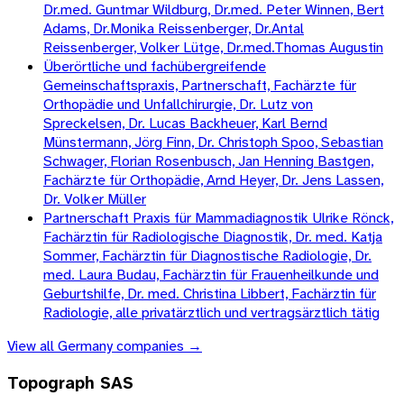
Dr.med. Guntmar Wildburg, Dr.med. Peter Winnen, Bert
Adams, Dr.Monika Reissenberger, Dr.Antal
Reissenberger, Volker Lütge, Dr.med.Thomas Augustin
Überörtliche und fachübergreifende
Gemeinschaftspraxis, Partnerschaft, Fachärzte für
Orthopädie und Unfallchirurgie, Dr. Lutz von
Spreckelsen, Dr. Lucas Backheuer, Karl Bernd
Münstermann, Jörg Finn, Dr. Christoph Spoo, Sebastian
Schwager, Florian Rosenbusch, Jan Henning Bastgen,
Fachärzte für Orthopädie, Arnd Heyer, Dr. Jens Lassen,
Dr. Volker Müller
Partnerschaft Praxis für Mammadiagnostik Ulrike Rönck,
Fachärztin für Radiologische Diagnostik, Dr. med. Katja
Sommer, Fachärztin für Diagnostische Radiologie, Dr.
med. Laura Budau, Fachärztin für Frauenheilkunde und
Geburtshilfe, Dr. med. Christina Libbert, Fachärztin für
Radiologie, alle privatärztlich und vertragsärztlich tätig
View all
Germany
companies →
Topograph SAS