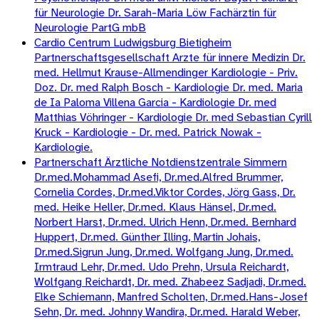
für Neurologie Dr. Sarah-Maria Löw Fachärztin für
Neurologie PartG mbB
Cardio Centrum Ludwigsburg Bietigheim
Partnerschaftsgesellschaft Arzte für innere Medizin Dr.
med. Hellmut Krause-Allmendinger Kardiologie - Priv.
Doz. Dr. med Ralph Bosch - Kardiologie Dr. med. Maria
de Ia Paloma Villena Garcia - Kardiologie Dr. med
Matthias Vöhringer - Kardiologie Dr. med Sebastian Cyrill
Kruck - Kardiologie - Dr. med. Patrick Nowak -
Kardiologie.
Partnerschaft Ärztliche Notdienstzentrale Simmern
Dr.med.Mohammad Asefi, Dr.med.Alfred Brummer,
Cornelia Cordes, Dr.med.Viktor Cordes, Jörg Gass, Dr.
med. Heike Heller, Dr.med. Klaus Hänsel, Dr.med.
Norbert Harst, Dr.med. Ulrich Henn, Dr.med. Bernhard
Huppert, Dr.med. Günther Illing, Martin Johais,
Dr.med.Sigrun Jung, Dr.med. Wolfgang Jung, Dr.med.
Irmtraud Lehr, Dr.med. Udo Prehn, Ursula Reichardt,
Wolfgang Reichardt, Dr. med. Zhabeez Sadjadi, Dr.med.
Elke Schiemann, Manfred Scholten, Dr.med.Hans-Josef
Sehn, Dr. med. Johnny Wandira, Dr.med. Harald Weber,