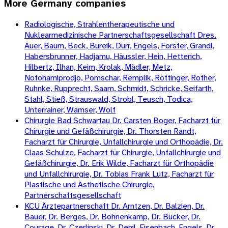
More
Germany
companies
Radiologische, Strahlentherapeutische und
Nuklearmedizinische Partnerschaftsgesellschaft Dres.
Auer, Baum, Beck, Bureik, Dürr, Engels, Forster, Grandl,
Habersbrunner, Hadjamu, Häussler, Hein, Hetterich,
Hilbertz, Ilhan, Keim, Krolak, Mädler, Metz,
Notohamiprodjo, Pomschar, Remplik, Röttinger, Rother,
Ruhnke, Rupprecht, Saam, Schmidt, Schricke, Seifarth,
Stahl, Stieß, Strauswald, Strobl, Teusch, Todica,
Unterrainer, Wamser, Wolf
Chirurgie Bad Schwartau Dr. Carsten Boger, Facharzt für
Chirurgie und Gefäßchirurgie, Dr. Thorsten Randt,
Facharzt für Chirurgie, Unfallchirurgie und Orthopädie, Dr.
Claas Schulze, Facharzt für Chirurgie, Unfallchirurgie und
Gefäßchirurgie, Dr. Erik Wilde, Facharzt für Orthopädie
und Unfallchirurgie, Dr. Tobias Frank Lutz, Facharzt für
Plastische und Ästhetische Chirurgie,
Partnerschaftsgesellschaft
KCU Ärztepartnerschaft Dr. Arntzen, Dr. Balzien, Dr.
Bauer, Dr. Berges, Dr. Bohnenkamp, Dr. Bücker, Dr.
Courage, Dr. Czerlinski, Dr. Denil, Eisenbach, Engels, Dr.