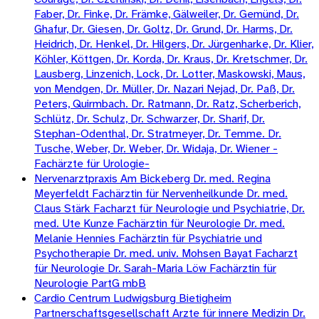
Faber, Dr. Finke, Dr. Främke, Gälweiler, Dr. Gemünd, Dr.
Ghafur, Dr. Giesen, Dr. Goltz, Dr. Grund, Dr. Harms, Dr.
Heidrich, Dr. Henkel, Dr. Hilgers, Dr. Jürgenharke, Dr. Klier,
Köhler, Köttgen, Dr. Korda, Dr. Kraus, Dr. Kretschmer, Dr.
Lausberg, Linzenich, Lock, Dr. Lotter, Maskowski, Maus,
von Mendgen, Dr. Müller, Dr. Nazari Nejad, Dr. Paß, Dr.
Peters, Quirmbach. Dr. Ratmann, Dr. Ratz, Scherberich,
Schlütz, Dr. Schulz, Dr. Schwarzer, Dr. Sharif, Dr.
Stephan-Odenthal, Dr. Stratmeyer, Dr. Temme. Dr.
Tusche, Weber, Dr. Weber, Dr. Widaja, Dr. Wiener -
Fachärzte für Urologie-
Nervenarztpraxis Am Bickeberg Dr. med. Regina
Meyerfeldt Fachärztin für Nervenheilkunde Dr. med.
Claus Stärk Facharzt für Neurologie und Psychiatrie, Dr.
med. Ute Kunze Fachärztin für Neurologie Dr. med.
Melanie Hennies Fachärztin für Psychiatrie und
Psychotherapie Dr. med. univ. Mohsen Bayat Facharzt
für Neurologie Dr. Sarah-Maria Löw Fachärztin für
Neurologie PartG mbB
Cardio Centrum Ludwigsburg Bietigheim
Partnerschaftsgesellschaft Arzte für innere Medizin Dr.