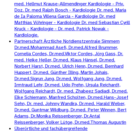
med. Hellmut Krause-Allmendinger Kardiologie - Priv.
Doz. Dr. med Ralph Bosch - Kardiologie Dr. med. Maria
de Ia Paloma Villena Garcia - Kardiologie Dr. med
Matthias Vöhringer - Kardiologie Dr. med Sebastian Cyrill
Kruck - Kardiologie - Dr. med. Patrick Nowak -
Kardiologie.
Partnerschaft Ärztliche Notdienstzentrale Simmern
Dr.med.Mohammad Asefi, Dr.med.Alfred Brummer,
Cornelia Cordes, Dr.med.Viktor Cordes, Jörg Gass, Dr.
med. Heike Heller, Dr.med. Klaus Hänsel, Dr.med.
Norbert Harst, Dr.med. Ulrich Henn, Dr.med. Bernhard
Huppert, Dr.med. Günther Illing, Martin Johais,
Dr.med.Sigrun Jung, Dr.med. Wolfgang Jung, Dr.med.
Irmtraud Lehr, Dr.med. Udo Prehn, Ursula Reichardt,
Wolfgang Reichardt, Dr. med. Zhabeez Sadjadi, Dr.med.
Elke Schiemann, Manfred Scholten, Dr.med.Hans-Josef
Sehn, Dr. med. Johnny Wandira, Dr.med. Harald Weber,
Dr.med. Guntmar Wildburg, Dr.med. Peter Winnen, Bert
Adams, Dr.Monika Reissenberger, Dr.Antal
Reissenberger, Volker Lütge, Dr.med.Thomas Augustin
Überörtliche und fachübergreifende