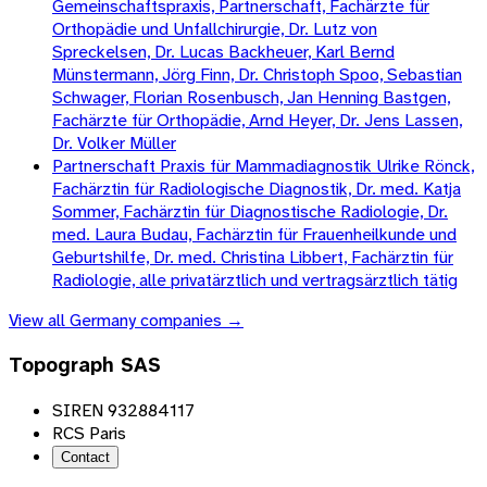
Gemeinschaftspraxis, Partnerschaft, Fachärzte für
Orthopädie und Unfallchirurgie, Dr. Lutz von
Spreckelsen, Dr. Lucas Backheuer, Karl Bernd
Münstermann, Jörg Finn, Dr. Christoph Spoo, Sebastian
Schwager, Florian Rosenbusch, Jan Henning Bastgen,
Fachärzte für Orthopädie, Arnd Heyer, Dr. Jens Lassen,
Dr. Volker Müller
Partnerschaft Praxis für Mammadiagnostik Ulrike Rönck,
Fachärztin für Radiologische Diagnostik, Dr. med. Katja
Sommer, Fachärztin für Diagnostische Radiologie, Dr.
med. Laura Budau, Fachärztin für Frauenheilkunde und
Geburtshilfe, Dr. med. Christina Libbert, Fachärztin für
Radiologie, alle privatärztlich und vertragsärztlich tätig
View all
Germany
companies →
Topograph SAS
SIREN 932884117
RCS Paris
Contact