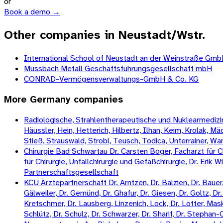
or
Book a demo →
Other companies in Neustadt/Wstr.
International School of Neustadt an der Weinstraße Gm
Mussbach Metall Geschäftsführungsgesellschaft mbH
CONRAD-Vermögensverwaltungs-GmbH & Co. KG
More
Germany
companies
Radiologische, Strahlentherapeutische und Nuklearmedizini
Häussler, Hein, Hetterich, Hilbertz, Ilhan, Keim, Krolak, 
Stieß, Strauswald, Strobl, Teusch, Todica, Unterrainer, W
Chirurgie Bad Schwartau Dr. Carsten Boger, Facharzt für Ch
für Chirurgie, Unfallchirurgie und Gefäßchirurgie, Dr. Erik 
Partnerschaftsgesellschaft
KCU Ärztepartnerschaft Dr. Arntzen, Dr. Balzien, Dr. Bauer, 
Gälweiler, Dr. Gemünd, Dr. Ghafur, Dr. Giesen, Dr. Goltz, Dr. 
Kretschmer, Dr. Lausberg, Linzenich, Lock, Dr. Lotter, Mas
Schlütz, Dr. Schulz, Dr. Schwarzer, Dr. Sharif, Dr. Stepha