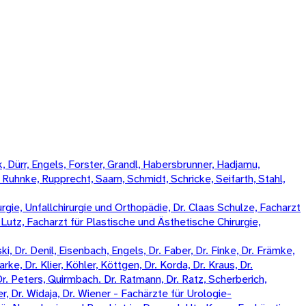
 Dürr, Engels, Forster, Grandl, Habersbrunner, Hadjamu,
, Ruhnke, Rupprecht, Saam, Schmidt, Schricke, Seifarth, Stahl,
rgie, Unfallchirurgie und Orthopädie, Dr. Claas Schulze, Facharzt
k Lutz, Facharzt für Plastische und Ästhetische Chirurgie,
, Dr. Denil, Eisenbach, Engels, Dr. Faber, Dr. Finke, Dr. Främke,
rke, Dr. Klier, Köhler, Köttgen, Dr. Korda, Dr. Kraus, Dr.
Dr. Peters, Quirmbach. Dr. Ratmann, Dr. Ratz, Scherberich,
, Dr. Widaja, Dr. Wiener - Fachärzte für Urologie-