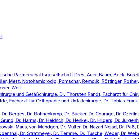
bH
sche Partnerschaftsgesellschaft Dres. Auer, Baum, Beck, Bureik,
Mädler, Metz, Notohamiprodjo, Pomschar, Remplik, Röttinger, Rother
amser, Wolf
irurgie und Gefäßchirurgie, Dr. Thorsten Randt, Facharzt für Chiru
Wilde, Facharzt für Orthopädie und Unfallchirurgie, Dr. Tobias Fran
Dr. Berges, Dr. Bohnenkamp, Dr. Bücker, Dr. Courage, Dr. Czerlinski
Grund, Dr. Harms, Dr. Heidrich, Dr. Henkel, Dr. Hilgers, Dr. Jürgenha
kowski, Maus, von Mendgen, Dr. Müller, Dr. Nazari Nejad, Dr. Paß, 
n-Odenthal, Dr. Stratmeyer, Dr. Temme. Dr. Tusche, Weber, Dr. Weber