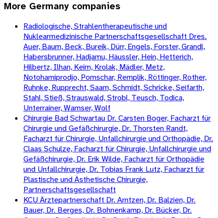
More
Germany
companies
Radiologische, Strahlentherapeutische und
Nuklearmedizinische Partnerschaftsgesellschaft Dres.
Auer, Baum, Beck, Bureik, Dürr, Engels, Forster, Grandl,
Habersbrunner, Hadjamu, Häussler, Hein, Hetterich,
Hilbertz, Ilhan, Keim, Krolak, Mädler, Metz,
Notohamiprodjo, Pomschar, Remplik, Röttinger, Rother,
Ruhnke, Rupprecht, Saam, Schmidt, Schricke, Seifarth,
Stahl, Stieß, Strauswald, Strobl, Teusch, Todica,
Unterrainer, Wamser, Wolf
Chirurgie Bad Schwartau Dr. Carsten Boger, Facharzt für
Chirurgie und Gefäßchirurgie, Dr. Thorsten Randt,
Facharzt für Chirurgie, Unfallchirurgie und Orthopädie, Dr.
Claas Schulze, Facharzt für Chirurgie, Unfallchirurgie und
Gefäßchirurgie, Dr. Erik Wilde, Facharzt für Orthopädie
und Unfallchirurgie, Dr. Tobias Frank Lutz, Facharzt für
Plastische und Ästhetische Chirurgie,
Partnerschaftsgesellschaft
KCU Ärztepartnerschaft Dr. Arntzen, Dr. Balzien, Dr.
Bauer, Dr. Berges, Dr. Bohnenkamp, Dr. Bücker, Dr.