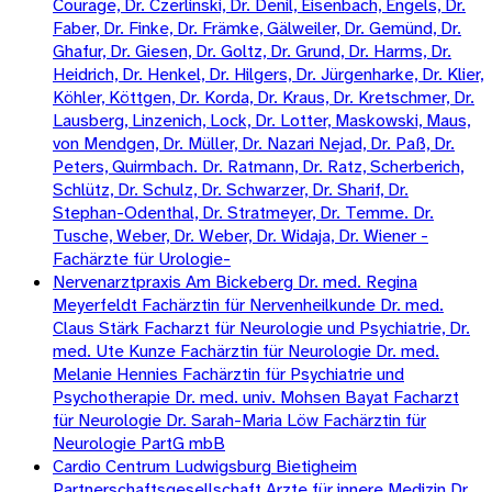
Courage, Dr. Czerlinski, Dr. Denil, Eisenbach, Engels, Dr.
Faber, Dr. Finke, Dr. Främke, Gälweiler, Dr. Gemünd, Dr.
Ghafur, Dr. Giesen, Dr. Goltz, Dr. Grund, Dr. Harms, Dr.
Heidrich, Dr. Henkel, Dr. Hilgers, Dr. Jürgenharke, Dr. Klier,
Köhler, Köttgen, Dr. Korda, Dr. Kraus, Dr. Kretschmer, Dr.
Lausberg, Linzenich, Lock, Dr. Lotter, Maskowski, Maus,
von Mendgen, Dr. Müller, Dr. Nazari Nejad, Dr. Paß, Dr.
Peters, Quirmbach. Dr. Ratmann, Dr. Ratz, Scherberich,
Schlütz, Dr. Schulz, Dr. Schwarzer, Dr. Sharif, Dr.
Stephan-Odenthal, Dr. Stratmeyer, Dr. Temme. Dr.
Tusche, Weber, Dr. Weber, Dr. Widaja, Dr. Wiener -
Fachärzte für Urologie-
Nervenarztpraxis Am Bickeberg Dr. med. Regina
Meyerfeldt Fachärztin für Nervenheilkunde Dr. med.
Claus Stärk Facharzt für Neurologie und Psychiatrie, Dr.
med. Ute Kunze Fachärztin für Neurologie Dr. med.
Melanie Hennies Fachärztin für Psychiatrie und
Psychotherapie Dr. med. univ. Mohsen Bayat Facharzt
für Neurologie Dr. Sarah-Maria Löw Fachärztin für
Neurologie PartG mbB
Cardio Centrum Ludwigsburg Bietigheim
Partnerschaftsgesellschaft Arzte für innere Medizin Dr.