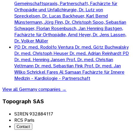
Gemeinschaftspraxis, Partnerschaft, Fachärzte für
Orthopädie und Unfallchirurgie, Dr. Lutz von
Spreckelsen, Dr. Lucas Backheuer, Karl Bernd
Münstermann, Jörg Finn, Dr. Christoph Spoo, Sebastian
Schwager, Florian Rosenbusch, Jan Henning Bastgen,
Fachärzte für Orthopädie, Arnd Heyer, Dr. Jens Lassen,
Dr. Volker Müller
PD Dr. med. Rodolfo Ventura Dr. med. Götz Buchwalsky
Dr. med. Christoph Heuser Dr. med. Adrian Reinhardt PD
Dr. med. Henning Jansen Prof. Dr. med. Christian
Veltmann Dr. med. Sebastian Fink Prof. Dr. med. Jan
Wilko Schrickel Fares Al Samaan Fachärzte für Innere
Medizin - Kardiologie - Partnerschaft
View all
Germany
companies →
Topograph SAS
SIREN 932884117
RCS Paris
Contact