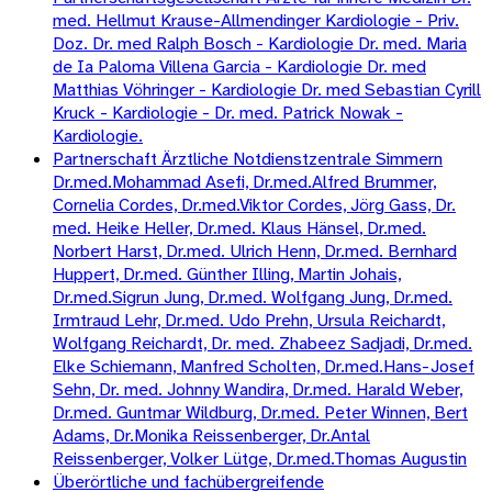
med. Hellmut Krause-Allmendinger Kardiologie - Priv.
Doz. Dr. med Ralph Bosch - Kardiologie Dr. med. Maria
de Ia Paloma Villena Garcia - Kardiologie Dr. med
Matthias Vöhringer - Kardiologie Dr. med Sebastian Cyrill
Kruck - Kardiologie - Dr. med. Patrick Nowak -
Kardiologie.
Partnerschaft Ärztliche Notdienstzentrale Simmern
Dr.med.Mohammad Asefi, Dr.med.Alfred Brummer,
Cornelia Cordes, Dr.med.Viktor Cordes, Jörg Gass, Dr.
med. Heike Heller, Dr.med. Klaus Hänsel, Dr.med.
Norbert Harst, Dr.med. Ulrich Henn, Dr.med. Bernhard
Huppert, Dr.med. Günther Illing, Martin Johais,
Dr.med.Sigrun Jung, Dr.med. Wolfgang Jung, Dr.med.
Irmtraud Lehr, Dr.med. Udo Prehn, Ursula Reichardt,
Wolfgang Reichardt, Dr. med. Zhabeez Sadjadi, Dr.med.
Elke Schiemann, Manfred Scholten, Dr.med.Hans-Josef
Sehn, Dr. med. Johnny Wandira, Dr.med. Harald Weber,
Dr.med. Guntmar Wildburg, Dr.med. Peter Winnen, Bert
Adams, Dr.Monika Reissenberger, Dr.Antal
Reissenberger, Volker Lütge, Dr.med.Thomas Augustin
Überörtliche und fachübergreifende