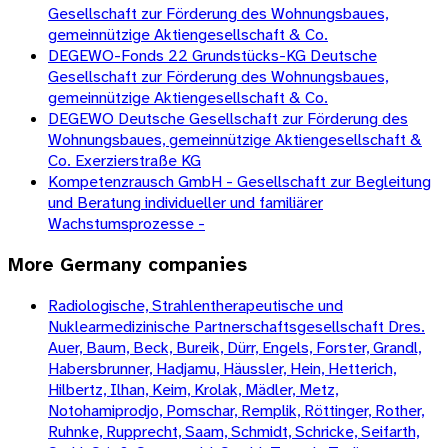
Gesellschaft zur Förderung des Wohnungsbaues,
gemeinnützige Aktiengesellschaft & Co.
DEGEWO-Fonds 22 Grundstücks-KG Deutsche
Gesellschaft zur Förderung des Wohnungsbaues,
gemeinnützige Aktiengesellschaft & Co.
DEGEWO Deutsche Gesellschaft zur Förderung des
Wohnungsbaues, gemeinnützige Aktiengesellschaft &
Co. Exerzierstraße KG
Kompetenzrausch GmbH - Gesellschaft zur Begleitung
und Beratung individueller und familiärer
Wachstumsprozesse -
More
Germany
companies
Radiologische, Strahlentherapeutische und
Nuklearmedizinische Partnerschaftsgesellschaft Dres.
Auer, Baum, Beck, Bureik, Dürr, Engels, Forster, Grandl,
Habersbrunner, Hadjamu, Häussler, Hein, Hetterich,
Hilbertz, Ilhan, Keim, Krolak, Mädler, Metz,
Notohamiprodjo, Pomschar, Remplik, Röttinger, Rother,
Ruhnke, Rupprecht, Saam, Schmidt, Schricke, Seifarth,