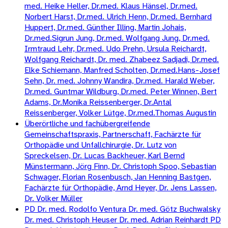
med. Heike Heller, Dr.med. Klaus Hänsel, Dr.med.
Norbert Harst, Dr.med. Ulrich Henn, Dr.med. Bernhard
Huppert, Dr.med. Günther Illing, Martin Johais,
Dr.med.Sigrun Jung, Dr.med. Wolfgang Jung, Dr.med.
Irmtraud Lehr, Dr.med. Udo Prehn, Ursula Reichardt,
Wolfgang Reichardt, Dr. med. Zhabeez Sadjadi, Dr.med.
Elke Schiemann, Manfred Scholten, Dr.med.Hans-Josef
Sehn, Dr. med. Johnny Wandira, Dr.med. Harald Weber,
Dr.med. Guntmar Wildburg, Dr.med. Peter Winnen, Bert
Adams, Dr.Monika Reissenberger, Dr.Antal
Reissenberger, Volker Lütge, Dr.med.Thomas Augustin
Überörtliche und fachübergreifende
Gemeinschaftspraxis, Partnerschaft, Fachärzte für
Orthopädie und Unfallchirurgie, Dr. Lutz von
Spreckelsen, Dr. Lucas Backheuer, Karl Bernd
Münstermann, Jörg Finn, Dr. Christoph Spoo, Sebastian
Schwager, Florian Rosenbusch, Jan Henning Bastgen,
Fachärzte für Orthopädie, Arnd Heyer, Dr. Jens Lassen,
Dr. Volker Müller
PD Dr. med. Rodolfo Ventura Dr. med. Götz Buchwalsky
Dr. med. Christoph Heuser Dr. med. Adrian Reinhardt PD