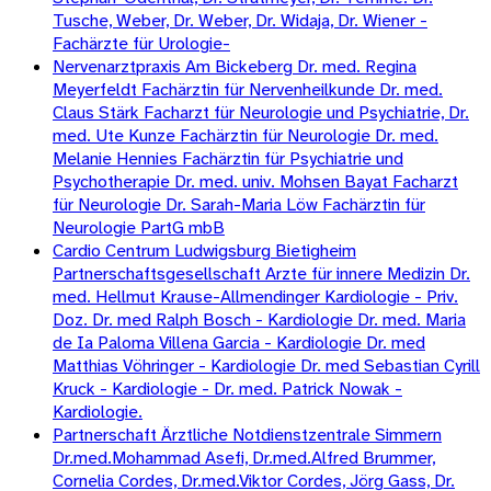
Tusche, Weber, Dr. Weber, Dr. Widaja, Dr. Wiener -
Fachärzte für Urologie-
Nervenarztpraxis Am Bickeberg Dr. med. Regina
Meyerfeldt Fachärztin für Nervenheilkunde Dr. med.
Claus Stärk Facharzt für Neurologie und Psychiatrie, Dr.
med. Ute Kunze Fachärztin für Neurologie Dr. med.
Melanie Hennies Fachärztin für Psychiatrie und
Psychotherapie Dr. med. univ. Mohsen Bayat Facharzt
für Neurologie Dr. Sarah-Maria Löw Fachärztin für
Neurologie PartG mbB
Cardio Centrum Ludwigsburg Bietigheim
Partnerschaftsgesellschaft Arzte für innere Medizin Dr.
med. Hellmut Krause-Allmendinger Kardiologie - Priv.
Doz. Dr. med Ralph Bosch - Kardiologie Dr. med. Maria
de Ia Paloma Villena Garcia - Kardiologie Dr. med
Matthias Vöhringer - Kardiologie Dr. med Sebastian Cyrill
Kruck - Kardiologie - Dr. med. Patrick Nowak -
Kardiologie.
Partnerschaft Ärztliche Notdienstzentrale Simmern
Dr.med.Mohammad Asefi, Dr.med.Alfred Brummer,
Cornelia Cordes, Dr.med.Viktor Cordes, Jörg Gass, Dr.