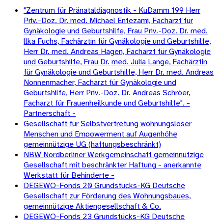
"Zentrum für Pränataldiagnostik - KuDamm 199 Herr
Priv.-Doz. Dr. med. Michael Entezami, Facharzt für
Gynäkologie und Geburtshilfe, Frau Priv.-Doz. Dr. med.
llka Fuchs, Fachärztin für Gynäkologie und Geburtshilfe,
Herr Dr. med. Andreas Hagen, Facharzt für Gynäkologie
und Geburtshilfe, Frau Dr. med. Julia Lange, Fachärztin
für Gynäkologie und Geburtshilfe, Herr Dr. med. Andreas
Nonnenmacher, Facharzt für Gynäkologie und
Geburtshilfe, Herr Priv.-Doz. Dr. Andreas Schröer,
Facharzt für Frauenheilkunde und Geburtshilfe". -
Partnerschaft -
Gesellschaft für Selbstvertretung wohnungsloser
Menschen und Empowerment auf Augenhöhe
gemeinnützige UG (haftungsbeschränkt)
NBW Nordberliner Werkgemeinschaft gemeinnützige
Gesellschaft mit beschränkter Haftung - anerkannte
Werkstatt für Behinderte -
DEGEWO-Fonds 20 Grundstücks-KG Deutsche
Gesellschaft zur Förderung des Wohnungsbaues,
gemeinnützige Aktiengesellschaft & Co.
DEGEWO-Fonds 23 Grundstücks-KG Deutsche