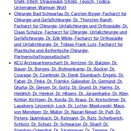
Stahl, Stieß, Strauswald, Strobl, Teusch, Todica,
Unterrainer, Wamser, Wolf
Chirurgie Bad Schwartau Dr. Carsten Boger, Facharzt für
Chirurgie und Gefäßchirurgie, Dr. Thorsten Randt,
Facharzt für Chirurgie, Unfallchirurgie und Orthopädie, Dr.
Claas Schulze, Facharzt für Chirurgie, Unfallchirurgie und
Gefäßchirurgie, Dr. Erik Wilde, Facharzt für Orthopädie
und Unfallchirurgie, Dr. Tobias Frank Lutz, Facharzt für
Plastische und Ästhetische Chirurgie,
Partnerschaftsgesellschaft
KCU Ärztepartnerschaft Dr. Arntzen, Dr. Balzien, Dr.
Bauer, Dr. Berges, Dr. Bohnenkamp, Dr. Bücker, Dr.
Courage, Dr. Czerlinski, Dr. Denil, Eisenbach, Engels, Dr.
Faber, Dr. Finke, Dr. Främke, Gälweiler, Dr. Gemünd, Dr.
Ghafur, Dr. Giesen, Dr. Goltz, Dr. Grund, Dr. Harms, Dr.
Heidrich, Dr. Henkel, Dr. Hilgers, Dr. Jürgenharke, Dr. Klier,
Köhler, Köttgen, Dr. Korda, Dr. Kraus, Dr. Kretschmer, Dr.
Lausberg, Linzenich, Lock, Dr. Lotter, Maskowski, Maus,
von Mendgen, Dr. Müller, Dr. Nazari Nejad, Dr. Paß, Dr.
Peters, Quirmbach. Dr. Ratmann, Dr. Ratz, Scherberich,
Schlütz, Dr. Schulz, Dr. Schwarzer, Dr. Sharif, Dr.
Stephan-Odenthal, Dr. Stratmeyer, Dr. Temme. Dr.