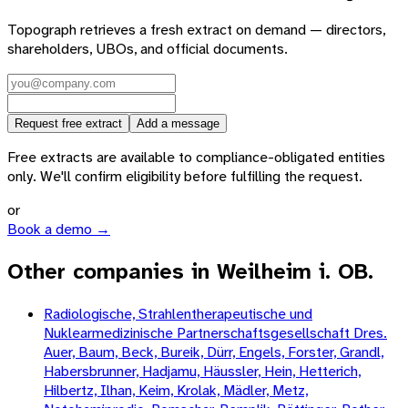
Topograph retrieves a fresh extract on demand — directors,
shareholders, UBOs, and official documents.
Request free extract
Add a message
Free extracts are available to compliance-obligated entities
only. We'll confirm eligibility before fulfilling the request.
or
Book a demo →
Other companies in Weilheim i. OB.
Radiologische, Strahlentherapeutische und
Nuklearmedizinische Partnerschaftsgesellschaft Dres.
Auer, Baum, Beck, Bureik, Dürr, Engels, Forster, Grandl,
Habersbrunner, Hadjamu, Häussler, Hein, Hetterich,
Hilbertz, Ilhan, Keim, Krolak, Mädler, Metz,