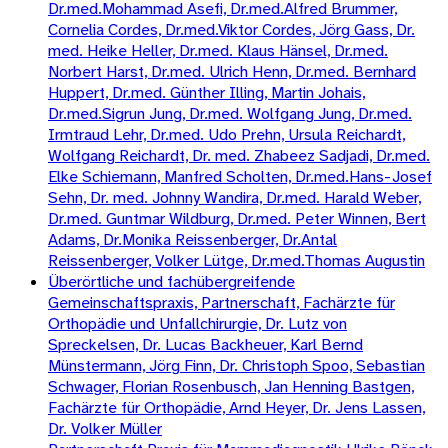
Dr.med.Mohammad Asefi, Dr.med.Alfred Brummer,
Cornelia Cordes, Dr.med.Viktor Cordes, Jörg Gass, Dr.
med. Heike Heller, Dr.med. Klaus Hänsel, Dr.med.
Norbert Harst, Dr.med. Ulrich Henn, Dr.med. Bernhard
Huppert, Dr.med. Günther Illing, Martin Johais,
Dr.med.Sigrun Jung, Dr.med. Wolfgang Jung, Dr.med.
Irmtraud Lehr, Dr.med. Udo Prehn, Ursula Reichardt,
Wolfgang Reichardt, Dr. med. Zhabeez Sadjadi, Dr.med.
Elke Schiemann, Manfred Scholten, Dr.med.Hans-Josef
Sehn, Dr. med. Johnny Wandira, Dr.med. Harald Weber,
Dr.med. Guntmar Wildburg, Dr.med. Peter Winnen, Bert
Adams, Dr.Monika Reissenberger, Dr.Antal
Reissenberger, Volker Lütge, Dr.med.Thomas Augustin
Überörtliche und fachübergreifende
Gemeinschaftspraxis, Partnerschaft, Fachärzte für
Orthopädie und Unfallchirurgie, Dr. Lutz von
Spreckelsen, Dr. Lucas Backheuer, Karl Bernd
Münstermann, Jörg Finn, Dr. Christoph Spoo, Sebastian
Schwager, Florian Rosenbusch, Jan Henning Bastgen,
Fachärzte für Orthopädie, Arnd Heyer, Dr. Jens Lassen,
Dr. Volker Müller