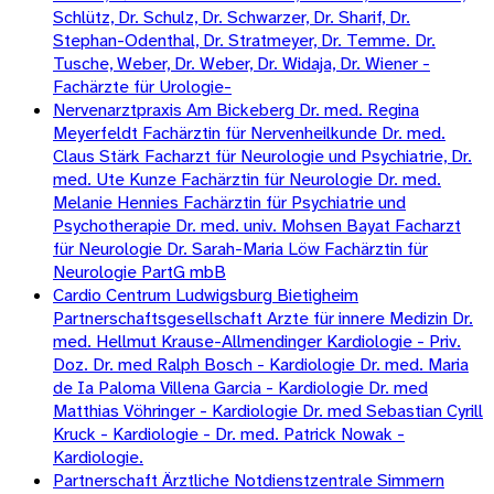
Schlütz, Dr. Schulz, Dr. Schwarzer, Dr. Sharif, Dr.
Stephan-Odenthal, Dr. Stratmeyer, Dr. Temme. Dr.
Tusche, Weber, Dr. Weber, Dr. Widaja, Dr. Wiener -
Fachärzte für Urologie-
Nervenarztpraxis Am Bickeberg Dr. med. Regina
Meyerfeldt Fachärztin für Nervenheilkunde Dr. med.
Claus Stärk Facharzt für Neurologie und Psychiatrie, Dr.
med. Ute Kunze Fachärztin für Neurologie Dr. med.
Melanie Hennies Fachärztin für Psychiatrie und
Psychotherapie Dr. med. univ. Mohsen Bayat Facharzt
für Neurologie Dr. Sarah-Maria Löw Fachärztin für
Neurologie PartG mbB
Cardio Centrum Ludwigsburg Bietigheim
Partnerschaftsgesellschaft Arzte für innere Medizin Dr.
med. Hellmut Krause-Allmendinger Kardiologie - Priv.
Doz. Dr. med Ralph Bosch - Kardiologie Dr. med. Maria
de Ia Paloma Villena Garcia - Kardiologie Dr. med
Matthias Vöhringer - Kardiologie Dr. med Sebastian Cyrill
Kruck - Kardiologie - Dr. med. Patrick Nowak -
Kardiologie.
Partnerschaft Ärztliche Notdienstzentrale Simmern