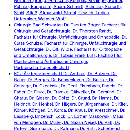
Notohamiprodjo, Pomschar, Remplik, Röttinger, Rother,
Ruhnke, Rupprecht, Saam, Schmidt, Schricke, Seifarth,
Stahl, Stieß, Strauswald, Strobl, Teusch, Todica,
Unterrainer, Wamser, Wolf
Chirurgie Bad Schwartau Dr. Carsten Boger, Facharzt für
Chirurgie und Gefäßchirurgie, Dr. Thorsten Randt,
Facharzt für Chirurgie, Unfallchirurgie und Orthopädie, Dr.
Claas Schulze, Facharzt für Chirurgie, Unfallchirurgie und
Gefäßchirurgie, Dr. Erik Wilde, Facharzt für Orthopädie
und Unfallchirurgie, Dr. Tobias Frank Lutz, Facharzt für
Plastische und Ästhetische Chirurgie,
Partnerschaftsgesellschaft
KCU Ärztepartnerschaft Dr. Arntzen, Dr. Balzien, Dr.
Bauer, Dr. Berges, Dr. Bohnenkamp, Dr. Bücker, Dr.
Courage, Dr. Czerlinski, Dr. Denil, Eisenbach, Engels, Dr.
Faber, Dr. Finke, Dr. Främke, Gälweiler, Dr. Gemünd, Dr.
Ghafur, Dr. Giesen, Dr. Goltz, Dr. Grund, Dr. Harms, Dr.
Heidrich, Dr. Henkel, Dr. Hilgers, Dr. Jürgenharke, Dr. Klier,
Köhler, Köttgen, Dr. Korda, Dr. Kraus, Dr. Kretschmer, Dr.
Lausberg, Linzenich, Lock, Dr. Lotter, Maskowski, Maus,
von Mendgen, Dr. Müller, Dr. Nazari Nejad, Dr. Paß, Dr.
Peters, Quirmbach. Dr. Ratmann, Dr. Ratz, Scherberich,