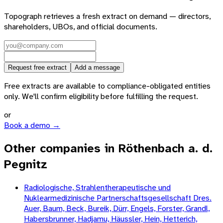
Topograph retrieves a fresh extract on demand — directors,
shareholders, UBOs, and official documents.
Request free extract
Add a message
Free extracts are available to compliance-obligated entities
only. We'll confirm eligibility before fulfilling the request.
or
Book a demo →
Other companies in Röthenbach a. d.
Pegnitz
Radiologische, Strahlentherapeutische und
Nuklearmedizinische Partnerschaftsgesellschaft Dres.
Auer, Baum, Beck, Bureik, Dürr, Engels, Forster, Grandl,
Habersbrunner, Hadjamu, Häussler, Hein, Hetterich,