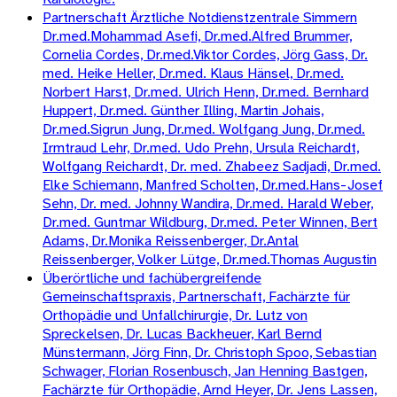
Partnerschaft Ärztliche Notdienstzentrale Simmern
Dr.med.Mohammad Asefi, Dr.med.Alfred Brummer,
Cornelia Cordes, Dr.med.Viktor Cordes, Jörg Gass, Dr.
med. Heike Heller, Dr.med. Klaus Hänsel, Dr.med.
Norbert Harst, Dr.med. Ulrich Henn, Dr.med. Bernhard
Huppert, Dr.med. Günther Illing, Martin Johais,
Dr.med.Sigrun Jung, Dr.med. Wolfgang Jung, Dr.med.
Irmtraud Lehr, Dr.med. Udo Prehn, Ursula Reichardt,
Wolfgang Reichardt, Dr. med. Zhabeez Sadjadi, Dr.med.
Elke Schiemann, Manfred Scholten, Dr.med.Hans-Josef
Sehn, Dr. med. Johnny Wandira, Dr.med. Harald Weber,
Dr.med. Guntmar Wildburg, Dr.med. Peter Winnen, Bert
Adams, Dr.Monika Reissenberger, Dr.Antal
Reissenberger, Volker Lütge, Dr.med.Thomas Augustin
Überörtliche und fachübergreifende
Gemeinschaftspraxis, Partnerschaft, Fachärzte für
Orthopädie und Unfallchirurgie, Dr. Lutz von
Spreckelsen, Dr. Lucas Backheuer, Karl Bernd
Münstermann, Jörg Finn, Dr. Christoph Spoo, Sebastian
Schwager, Florian Rosenbusch, Jan Henning Bastgen,
Fachärzte für Orthopädie, Arnd Heyer, Dr. Jens Lassen,