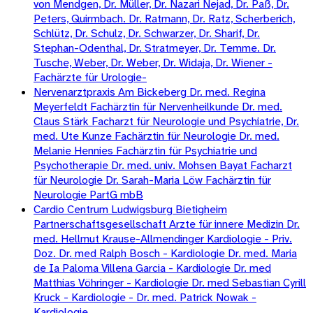
von Mendgen, Dr. Müller, Dr. Nazari Nejad, Dr. Paß, Dr.
Peters, Quirmbach. Dr. Ratmann, Dr. Ratz, Scherberich,
Schlütz, Dr. Schulz, Dr. Schwarzer, Dr. Sharif, Dr.
Stephan-Odenthal, Dr. Stratmeyer, Dr. Temme. Dr.
Tusche, Weber, Dr. Weber, Dr. Widaja, Dr. Wiener -
Fachärzte für Urologie-
Nervenarztpraxis Am Bickeberg Dr. med. Regina
Meyerfeldt Fachärztin für Nervenheilkunde Dr. med.
Claus Stärk Facharzt für Neurologie und Psychiatrie, Dr.
med. Ute Kunze Fachärztin für Neurologie Dr. med.
Melanie Hennies Fachärztin für Psychiatrie und
Psychotherapie Dr. med. univ. Mohsen Bayat Facharzt
für Neurologie Dr. Sarah-Maria Löw Fachärztin für
Neurologie PartG mbB
Cardio Centrum Ludwigsburg Bietigheim
Partnerschaftsgesellschaft Arzte für innere Medizin Dr.
med. Hellmut Krause-Allmendinger Kardiologie - Priv.
Doz. Dr. med Ralph Bosch - Kardiologie Dr. med. Maria
de Ia Paloma Villena Garcia - Kardiologie Dr. med
Matthias Vöhringer - Kardiologie Dr. med Sebastian Cyrill
Kruck - Kardiologie - Dr. med. Patrick Nowak -
Kardiologie.