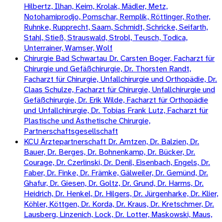
Hilbertz, Ilhan, Keim, Krolak, Mädler, Metz,
Notohamiprodjo, Pomschar, Remplik, Röttinger, Rother,
Ruhnke, Rupprecht, Saam, Schmidt, Schricke, Seifarth,
Stahl, Stieß, Strauswald, Strobl, Teusch, Todica,
Unterrainer, Wamser, Wolf
Chirurgie Bad Schwartau Dr. Carsten Boger, Facharzt für
Chirurgie und Gefäßchirurgie, Dr. Thorsten Randt,
Facharzt für Chirurgie, Unfallchirurgie und Orthopädie, Dr.
Claas Schulze, Facharzt für Chirurgie, Unfallchirurgie und
Gefäßchirurgie, Dr. Erik Wilde, Facharzt für Orthopädie
und Unfallchirurgie, Dr. Tobias Frank Lutz, Facharzt für
Plastische und Ästhetische Chirurgie,
Partnerschaftsgesellschaft
KCU Ärztepartnerschaft Dr. Arntzen, Dr. Balzien, Dr.
Bauer, Dr. Berges, Dr. Bohnenkamp, Dr. Bücker, Dr.
Courage, Dr. Czerlinski, Dr. Denil, Eisenbach, Engels, Dr.
Faber, Dr. Finke, Dr. Främke, Gälweiler, Dr. Gemünd, Dr.
Ghafur, Dr. Giesen, Dr. Goltz, Dr. Grund, Dr. Harms, Dr.
Heidrich, Dr. Henkel, Dr. Hilgers, Dr. Jürgenharke, Dr. Klier,
Köhler, Köttgen, Dr. Korda, Dr. Kraus, Dr. Kretschmer, Dr.
Lausberg, Linzenich, Lock, Dr. Lotter, Maskowski, Maus,