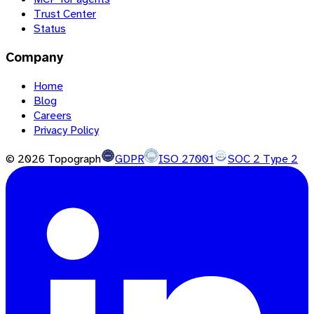
Trust Center
Status
Company
Home
Blog
Careers
Privacy Policy
©
2026
Topograph
GDPR
ISO 27001
SOC 2 Type 2