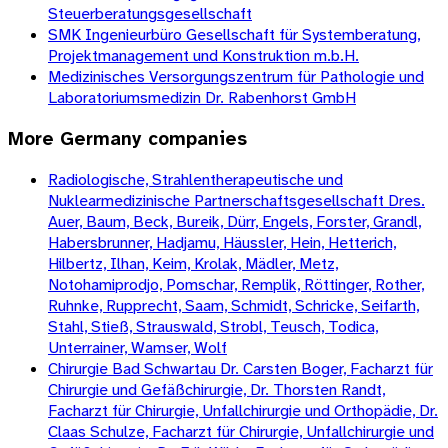
Steuerberatungsgesellschaft
SMK Ingenieurbüro Gesellschaft für Systemberatung,
Projektmanagement und Konstruktion m.b.H.
Medizinisches Versorgungszentrum für Pathologie und
Laboratoriumsmedizin Dr. Rabenhorst GmbH
More
Germany
companies
Radiologische, Strahlentherapeutische und
Nuklearmedizinische Partnerschaftsgesellschaft Dres.
Auer, Baum, Beck, Bureik, Dürr, Engels, Forster, Grandl,
Habersbrunner, Hadjamu, Häussler, Hein, Hetterich,
Hilbertz, Ilhan, Keim, Krolak, Mädler, Metz,
Notohamiprodjo, Pomschar, Remplik, Röttinger, Rother,
Ruhnke, Rupprecht, Saam, Schmidt, Schricke, Seifarth,
Stahl, Stieß, Strauswald, Strobl, Teusch, Todica,
Unterrainer, Wamser, Wolf
Chirurgie Bad Schwartau Dr. Carsten Boger, Facharzt für
Chirurgie und Gefäßchirurgie, Dr. Thorsten Randt,
Facharzt für Chirurgie, Unfallchirurgie und Orthopädie, Dr.
Claas Schulze, Facharzt für Chirurgie, Unfallchirurgie und