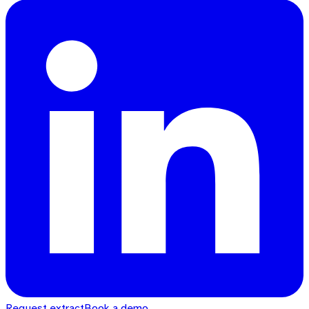
Request extract
Book a demo