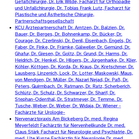
Gefäßchirurgie, Dr. Erik Wilde, Facharzt für Orthopädie
und Unfallchirurgie, Dr. Tobias Frank Lutz, Facharzt für
Plastische und Ästhetische Chirurgie,
Partnerschaftsgesellschaft
KCU Ärztepartnerschaft Dr. Arntzen, Dr. Balzien, Dr.
Bauer, Dr. Berges, Dr. Bohnenkamp, Dr. Bücker, Dr.
Courage, Dr. Czerlinski, Dr. Denil, Eisenbach, Engels, Dr.
Faber, Dr. Finke, Dr. Främke, Gälweiler, Dr. Gemünd, Dr.
Ghafur, Dr. Giesen, Dr. Goltz, Dr. Grund, Dr. Harms, Dr.
Heidrich, Dr. Henkel, Dr. Hilgers, Dr. Jürgenharke, Dr. Klier,
Köhler, Köttgen, Dr. Korda, Dr. Kraus, Dr. Kretschmer, Dr.
Lausberg, Linzenich, Lock, Dr. Lotter, Maskowski, Maus,
von Mendgen, Dr. Müller, Dr. Nazari Nejad, Dr. Paß, Dr.
Peters, Quirmbach. Dr. Ratmann, Dr. Ratz, Scherberich,
Schlütz, Dr. Schulz, Dr. Schwarzer, Dr. Sharif, Dr.
Stephan-Odenthal, Dr. Stratmeyer, Dr. Temme. Dr.
Tusche, Weber, Dr. Weber, Dr. Widaja, Dr. Wiener -
Fachärzte für Urologie-
Nervenarztpraxis Am Bickeberg Dr. med. Regina
Meyerfeldt Fachärztin für Nervenheilkunde Dr. med.
Claus Stärk Facharzt für Neurologie und Psychiatrie, Dr.
med. Ute Kunze Fachärztin für Neurologie Dr. med.