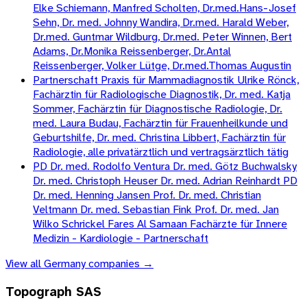
Elke Schiemann, Manfred Scholten, Dr.med.Hans-Josef
Sehn, Dr. med. Johnny Wandira, Dr.med. Harald Weber,
Dr.med. Guntmar Wildburg, Dr.med. Peter Winnen, Bert
Adams, Dr.Monika Reissenberger, Dr.Antal
Reissenberger, Volker Lütge, Dr.med.Thomas Augustin
Partnerschaft Praxis für Mammadiagnostik Ulrike Rönck,
Fachärztin für Radiologische Diagnostik, Dr. med. Katja
Sommer, Fachärztin für Diagnostische Radiologie, Dr.
med. Laura Budau, Fachärztin für Frauenheilkunde und
Geburtshilfe, Dr. med. Christina Libbert, Fachärztin für
Radiologie, alle privatärztlich und vertragsärztlich tätig
PD Dr. med. Rodolfo Ventura Dr. med. Götz Buchwalsky
Dr. med. Christoph Heuser Dr. med. Adrian Reinhardt PD
Dr. med. Henning Jansen Prof. Dr. med. Christian
Veltmann Dr. med. Sebastian Fink Prof. Dr. med. Jan
Wilko Schrickel Fares Al Samaan Fachärzte für Innere
Medizin - Kardiologie - Partnerschaft
View all
Germany
companies →
Topograph SAS