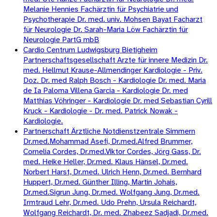
Melanie Hennies Fachärztin für Psychiatrie und
Psychotherapie Dr. med. univ. Mohsen Bayat Facharzt
für Neurologie Dr. Sarah-Maria Löw Fachärztin für
Neurologie PartG mbB
Cardio Centrum Ludwigsburg Bietigheim
Partnerschaftsgesellschaft Arzte für innere Medizin Dr.
med. Hellmut Krause-Allmendinger Kardiologie - Priv.
Doz. Dr. med Ralph Bosch - Kardiologie Dr. med. Maria
de Ia Paloma Villena Garcia - Kardiologie Dr. med
Matthias Vöhringer - Kardiologie Dr. med Sebastian Cyrill
Kruck - Kardiologie - Dr. med. Patrick Nowak -
Kardiologie.
Partnerschaft Ärztliche Notdienstzentrale Simmern
Dr.med.Mohammad Asefi, Dr.med.Alfred Brummer,
Cornelia Cordes, Dr.med.Viktor Cordes, Jörg Gass, Dr.
med. Heike Heller, Dr.med. Klaus Hänsel, Dr.med.
Norbert Harst, Dr.med. Ulrich Henn, Dr.med. Bernhard
Huppert, Dr.med. Günther Illing, Martin Johais,
Dr.med.Sigrun Jung, Dr.med. Wolfgang Jung, Dr.med.
Irmtraud Lehr, Dr.med. Udo Prehn, Ursula Reichardt,
Wolfgang Reichardt, Dr. med. Zhabeez Sadjadi, Dr.med.