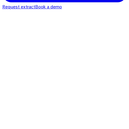
Request extract
Book a demo