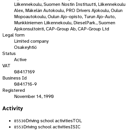
Liikennekoulu, Suomen Nostin Instituutti, Liikennekoulu
Alex, Mäkelän Autokoulu, PRO Drivers Ajokoulu, Oulun
Mopoautokoulu, Oulun Ajo-opisto, Turun Ajo-Auto,
Munkkiniemen Liikennekoulu, DieselPark., Suomen
Ajokonsultointi, CAP-Group Ab, CAP-Group Ltd
Legal form
Limited company
Osakeyhtiö
Status
Active
VAT
08417169
Business Id
0841716-9
Registered
November 14, 1990
Activity
Driving school activities
TOL
85530
Driving school activities
ISIC
8553