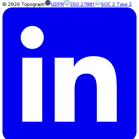
©
2026
Topograph
GDPR
ISO 27001
SOC 2 Type 2