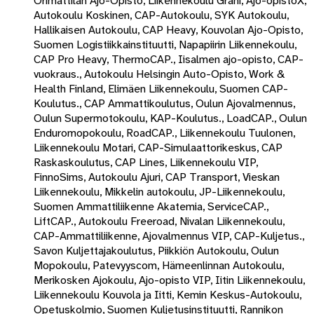
Orimattilan Ajo-Opisto, Liikennekoulu Grani, Ajo-opistoX,
Autokoulu Koskinen, CAP-Autokoulu, SYK Autokoulu,
Hallikaisen Autokoulu, CAP Heavy, Kouvolan Ajo-Opisto,
Suomen Logistiikkainstituutti, Napapiirin Liikennekoulu,
CAP Pro Heavy, ThermoCAP., Iisalmen ajo-opisto, CAP-
vuokraus., Autokoulu Helsingin Auto-Opisto, Work &
Health Finland, Elimäen Liikennekoulu, Suomen CAP-
Koulutus., CAP Ammattikoulutus, Oulun Ajovalmennus,
Oulun Supermotokoulu, KAP-Koulutus., LoadCAP., Oulun
Enduromopokoulu, RoadCAP., Liikennekoulu Tuulonen,
Liikennekoulu Motari, CAP-Simulaattorikeskus, CAP
Raskaskoulutus, CAP Lines, Liikennekoulu VIP,
FinnoSims, Autokoulu Ajuri, CAP Transport, Vieskan
Liikennekoulu, Mikkelin autokoulu, JP-Liikennekoulu,
Suomen Ammattiliikenne Akatemia, ServiceCAP.,
LiftCAP., Autokoulu Freeroad, Nivalan Liikennekoulu,
CAP-Ammattiliikenne, Ajovalmennus VIP, CAP-Kuljetus.,
Savon Kuljettajakoulutus, Piikkiön Autokoulu, Oulun
Mopokoulu, Patevyyscom, Hämeenlinnan Autokoulu,
Merikosken Ajokoulu, Ajo-opisto VIP, Iitin Liikennekoulu,
Liikennekoulu Kouvola ja Iitti, Kemin Keskus-Autokoulu,
Opetuskolmio, Suomen Kuljetusinstituutti, Rannikon