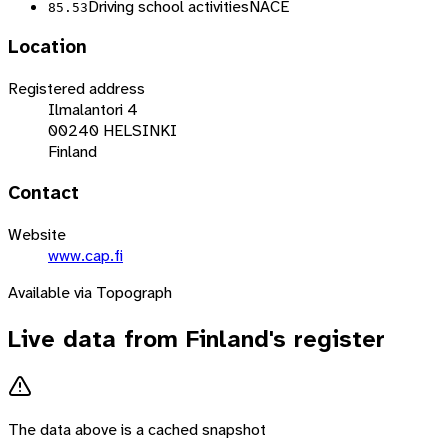
Driving school activities
NACE
85.53
Location
Registered address
Ilmalantori 4
00240 HELSINKI
Finland
Contact
Website
www.cap.fi
Available via Topograph
Live data from
Finland
's register
The data above is a cached snapshot