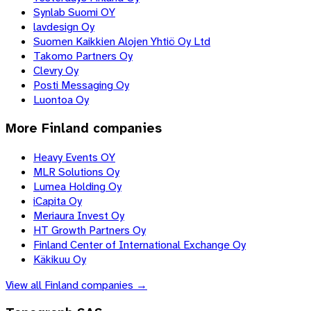
Synlab Suomi OY
lavdesign Oy
Suomen Kaikkien Alojen Yhtiö Oy Ltd
Takomo Partners Oy
Clevry Oy
Posti Messaging Oy
Luontoa Oy
More
Finland
companies
Heavy Events OY
MLR Solutions Oy
Lumea Holding Oy
iCapita Oy
Meriaura Invest Oy
HT Growth Partners Oy
Finland Center of International Exchange Oy
Käkikuu Oy
View all
Finland
companies →