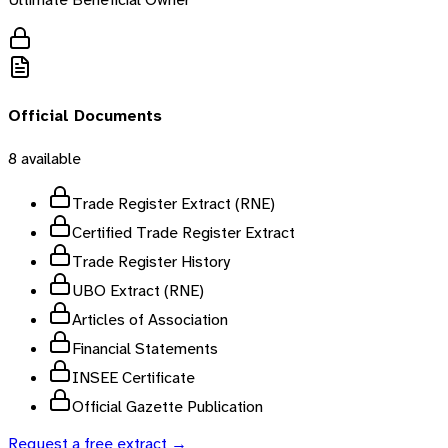
Official Documents
8
available
Trade Register Extract (RNE)
Certified Trade Register Extract
Trade Register History
UBO Extract (RNE)
Articles of Association
Financial Statements
INSEE Certificate
Official Gazette Publication
Request a free extract →