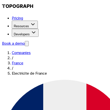
Pricing
Resources
Developers
Book a demo
Companies
/
France
/
Electricite de France