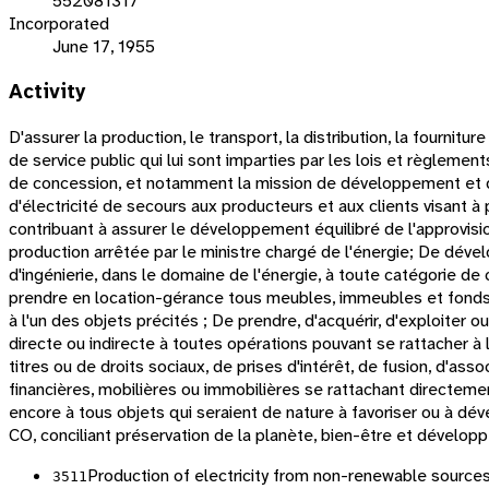
552081317
Incorporated
June 17, 1955
Activity
D'assurer la production, le transport, la distribution, la fourni
de service public qui lui sont imparties par les lois et règlements
de concession, et notamment la mission de développement et d'ex
d'électricité de secours aux producteurs et aux clients visant à 
contribuant à assurer le développement équilibré de l'approvisi
production arrêtée par le ministre chargé de l'énergie; De déve
d'ingénierie, dans le domaine de l'énergie, à toute catégorie de c
prendre en location-gérance tous meubles, immeubles et fonds d
à l'un des objets précités ; De prendre, d'acquérir, d'exploiter 
directe ou indirecte à toutes opérations pouvant se rattacher à 
titres ou de droits sociaux, de prises d'intérêt, de fusion, d'as
financières, mobilières ou immobilières se rattachant directemen
encore à tous objets qui seraient de nature à favoriser ou à déve
CO, conciliant préservation de la planète, bien-être et développ
Production of electricity from non-renewable source
3511