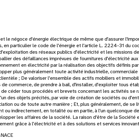
ture et le négoce d'énergie électrique de même que d'assurer l'impo
, en particulier le code de l'énergie et l'article L. 2224-31 du cod
ploitation des réseaux publics d'électricité et les missions de f
pallier des défaillances imprévues de fournitures d'électricité aux 
onnement en électricité par la réalisation des objectifs définis p
lopper plus généralement toute activité industrielle, commerciale 
lientèle ; De valoriser l'ensemble des actifs mobiliers et immobilie
e commerce, de prendre à bail, d'installer, d'exploiter tous éta
ou de céder tous procédés et brevets concernant les activités se r
l'un des objets précités, par voie de création de sociétés ou d'en
sociation ou de toute autre manière ; Et, plus généralement, de se l
t ou indirectement, en totalité ou en partie, à l'un quelconque de
lopper les affaires de la société. La raison d'être de la Société 
ement grâce à l'électricité et à des solutions et services innovant
s
NACE