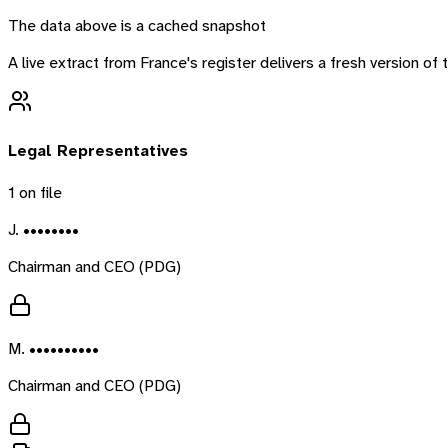
The data above is a cached snapshot
A live extract from
France
's register delivers a fresh version o
Legal Representatives
1
on file
J. ••••••••
Chairman and CEO (PDG)
M. ••••••••••
Chairman and CEO (PDG)