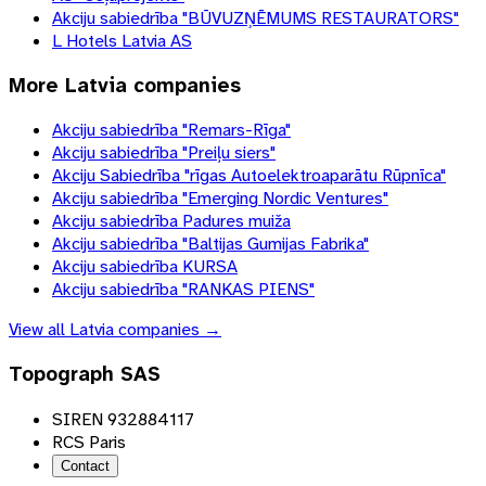
Akciju sabiedrība "BŪVUZŅĒMUMS RESTAURATORS"
L Hotels Latvia AS
More
Latvia
companies
Akciju sabiedrība "Remars-Rīga"
Akciju sabiedrība "Preiļu siers"
Akciju Sabiedrība "rīgas Autoelektroaparātu Rūpnīca"
Akciju sabiedrība "Emerging Nordic Ventures"
Akciju sabiedrība Padures muiža
Akciju sabiedrība "Baltijas Gumijas Fabrika"
Akciju sabiedrība KURSA
Akciju sabiedrība "RANKAS PIENS"
View all
Latvia
companies →
Topograph SAS
SIREN 932884117
RCS Paris
Contact