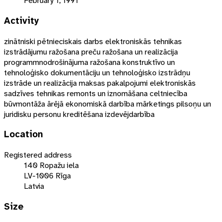
February 1, 1991
Activity
zinātniski pētnieciskais darbs elektroniskās tehnikas
izstrādājumu ražošana preču ražošana un realizācija
programmnodrošinājuma ražošana konstruktīvo un
tehnoloģisko dokumentāciju un tehnoloģisko izstrādņu
izstrāde un realizācija maksas pakalpojumi elektroniskās
sadzīves tehnikas remonts un iznomāšana celtniecība
būvmontāža ārējā ekonomiskā darbība mārketings pilsoņu un
juridisku personu kreditēšana izdevējdarbība
Location
Registered address
140 Ropažu iela
LV-1006 Rīga
Latvia
Size