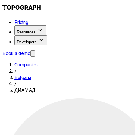
Pricing
Resources
Developers
Book a demo
Companies
/
Bulgaria
/
ДИАМАД