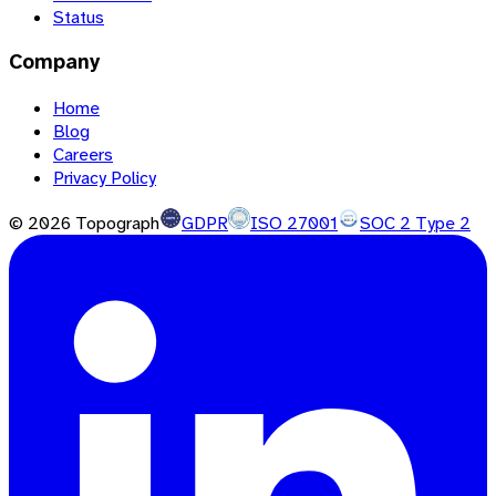
Status
Company
Home
Blog
Careers
Privacy Policy
©
2026
Topograph
GDPR
ISO 27001
SOC 2 Type 2