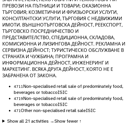
ПРЕВОЗИ НА ПЪТНИЦИ И ТОВАРИ; ОКАЗИОННА
ТЪРГОВИЯ; КОЗМЕТИЧНИ И ФРИЗЬОРСКИ УСЛУГИ,
КОНСУЛТАНТСКИ УСЛУГИ, ТЪРГОВИЯ С НЕДВИЖИМИ
ИМОТИ. ВЪНШНОТЪРГОВСКА ДЕЙНОСТ, РЕЕКСПОРТ,
ТЪРГОВСКО ПОСРЕДНИЧЕСТВО И
ПРЕДСТАВИТЕЛСТВО, СПЕДИЦИОННА, СКЛАДОВА,
КОМИСИОННА И ЛИЗИНГОВА ДЕЙНОСТ. РЕКЛАМНА И
СЕРВИЗНА ДЕЙНОСТ; ТУРИСТИЧЕСКО ОБСЛУЖВАНЕ В
СТРАНАТА И ЧУЖБИНА; ПРОГРАМНА И
ИНФОРМАЦИОННА ДЕЙНОСТ, ИНЖЕНЕРИНГ И
МАРКЕТИНГ. ВСЯКА ДРУГА ДЕЙНОСТ, КОЯТО НЕ Е
ЗАБРАНЕНА ОТ ЗАКОНА.
Non-specialised retail sale of predominately food,
4711
beverages or tobacco
ISIC
Non-specialised retail sale of predominately food,
4719
beverages or tobacco
ISIC
Other non-specialised retail sale
ISIC
471
Show all
21
activities →
Show fewer ↑