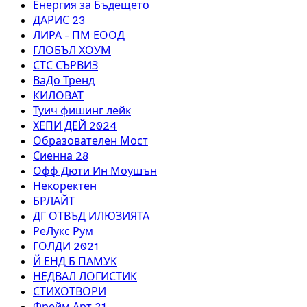
Енергия за Бъдещето
ДАРИС 23
ЛИРА - ПМ ЕООД
ГЛОБЪЛ ХОУМ
СТС СЪРВИЗ
ВаДо Тренд
КИЛОВАТ
Туич фишинг лейк
ХЕПИ ДЕЙ 2024
Образователен Мост
Сиенна 28
Офф Дюти Ин Моушън
Некоректен
БРЛАЙТ
ДГ ОТВЪД ИЛЮЗИЯТА
РеЛукс Рум
ГОЛДИ 2021
Й ЕНД Б ПАМУК
НЕДВАЛ ЛОГИСТИК
СТИХОТВОРИ
Фрейм Арт 21