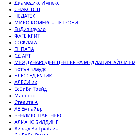
Диамедикс Импекс
СНАКСТОП
НЕДАТЕК
МИРО КОМЕРС - ПЕТРОВИ
ЕнДивидуале
ФАГЕ КРИТ
СОФИАГА
ЕНПАПА
СД АРТ
МЕЖДУНАРОДЕН ЦЕНТЪР ЗА МЕДИАЦИЯ-АЙ СИ Е
Котън Клаудс
БЛЕССЕД БУТИК
АЛЕСИ 23
ЕсБиВи Трейд
Манстор
Стелита А
АЕ Емпайър
ВЕНДИКС ПАРТНЕРС
АЛИАНС БИЛДИНГ
Ай енд Ви Трейдинг