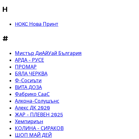
H
HOKC Нова Принт
#
Мистър ДиАйУай България
АРДА - РУСЕ
ПРОМАР
БЯЛА ЧЕРКВА
Ф-Сосиъти
ВИТА ДОЗА
Фабрико СааС
Алкона-Солушънс
Алекс ДК 2020
ЖАР - ПЛЕВЕН 2025
Хемпириън
КОЛИНА - СИРАКОВ
ШОП МАЙ ДЕЙ