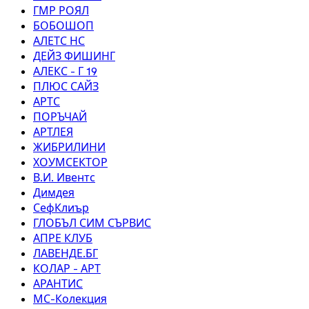
ГМР РОЯЛ
БОБОШОП
АЛЕТС НС
ДЕЙЗ ФИШИНГ
АЛЕКС - Г 19
ПЛЮС САЙЗ
АРТС
ПОРЪЧАЙ
АРТЛЕЯ
ЖИБРИЛИНИ
ХОУМСЕКТОР
В.И. Ивентс
Димдея
СефКлиър
ГЛОБЪЛ СИМ СЪРВИС
АПРЕ КЛУБ
ЛАВЕНДЕ.БГ
КОЛАР - АРТ
АРАНТИС
МС-Колекция