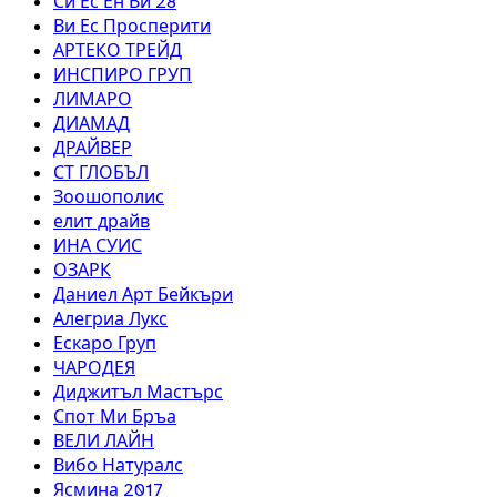
Си Ес Ен Ви 28
Ви Ес Просперити
АРТЕКО ТРЕЙД
ИНСПИРО ГРУП
ЛИМАРО
ДИАМАД
ДРАЙВЕР
СТ ГЛОБЪЛ
Зоошополис
елит драйв
ИНА СУИС
ОЗАРК
Даниел Арт Бейкъри
Алегриа Лукс
Ескаро Груп
ЧАРОДЕЯ
Диджитъл Мастърс
Спот Ми Бръа
ВЕЛИ ЛАЙН
Вибо Натуралс
Ясмина 2017