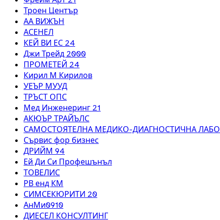
Троен Център
АА ВИЖЪН
АСЕНЕЛ
КЕЙ ВИ ЕС 24
Джи Трейд 2000
ПРОМЕТЕЙ 24
Кирил М Кирилов
УЕЪР МУУД
ТРЪСТ ОПС
Мед Инженеринг 21
АКЮЪР ТРАЙЪЛС
САМОСТОЯТЕЛНА МЕДИКО-ДИАГНОСТИЧНА ЛАБОР
Сървис фор бизнес
ДРИЙМ 94
Ей Ди Си Профешънъл
ТОВЕЛИС
РВ енд КМ
СИМСЕКЮРИТИ 20
АнМи0910
ДИЕСЕЛ КОНСУЛТИНГ