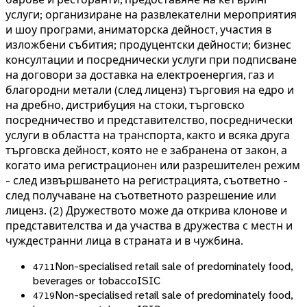
услуги; организиране на развлекателни мероприятия
и шоу програми, аниматорска дейност, участия в
изложбени събития; продуцентски дейности; бизнес
консултации и посреднически услуги при подписване
на договори за доставка на електроенергия, газ и
благородни метали (след лиценз) търговия на едро и
на дребно, дистрибуция на стоки, търговско
посредничество и представителство, посреднически
услуги в областта на транспорта, както и всяка друга
търговска дейност, която не е забранена от закон, а
когато има регистрационен или разрешителен режим
- след извършването на регистрацията, съответно -
след получаване на съответното разрешение или
лиценз. (2) Дружеството може да открива клонове и
представителства и да участва в дружества с местн и
чуждестранни лица в страната и в чужбина.
Non-specialised retail sale of predominately food,
4711
beverages or tobacco
ISIC
Non-specialised retail sale of predominately food,
4719