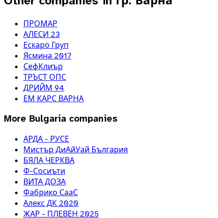
Other companies in гр. Варна
ПРОМАР
АЛЕСИ 23
Ескаро Груп
Ясмина 2017
СефКлиър
ТРЪСТ ОПС
ДРИЙМ 94
ЕМ КАРС ВАРНА
More
Bulgaria
companies
АРДА - РУСЕ
Мистър ДиАйУай България
БЯЛА ЧЕРКВА
Ф-Сосиъти
ВИТА ДОЗА
Фабрико СааС
Алекс ДК 2020
ЖАР - ПЛЕВЕН 2025