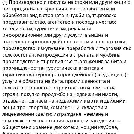
(1) Производство и покупка на стоки или други вещи с
цел продажба в първоначален преработен или
обработен вид в страната и чужбина; търговско
представителство, агентство и посредничество;
хотелиерски, туристически, рекламни,
информационни или други услуги; външна и
вътрешна търговска дейност; внос и износ на стоки;
производство, изкупуване, преработка и търговия със
селскостопанска продукция в страната и чужбина;
производство и търговия със съоръжения за бита и
промишлеността; туристическа агентска и
туристическа туроператорска дейност (след лиценз);
услуги в областта на бита, промишлеността и
селското стопанство; строителство и ремонт на
сгради; покупко-продажба на недвижими имоти,
отдаване под наем на недвижими имоти и движими
вещи, транспортни, комисионни, складови и
лицензионни сделки; изграждане, наемане и
комплексна експлоатация на нощни заведения, за
обществено хранене, дискотеки, нощни клубове,
барове и ресторанти, предоставяне на кетъринг