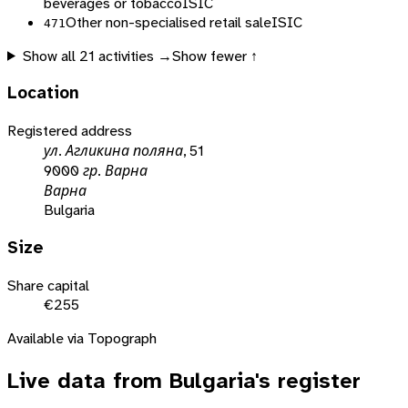
beverages or tobacco
ISIC
Other non-specialised retail sale
ISIC
471
Show all
21
activities →
Show fewer ↑
Location
Registered address
ул. Агликина поляна, 51
9000 гр. Варна
Варна
Bulgaria
Size
Share capital
€255
Available via Topograph
Live data from
Bulgaria
's register