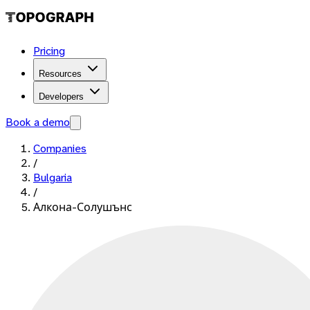
Pricing
Resources
Developers
Book a demo
Companies
/
Bulgaria
/
Алкона-Солушънс