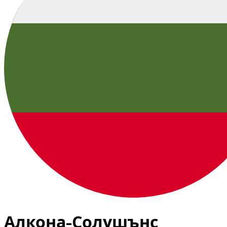
Алкона-Солушънс