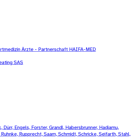
Sportmedizin Ärzte - Partnerschaft HAIFA-MED
eating SAS
 Dürr, Engels, Forster, Grandl, Habersbrunner, Hadjamu,
, Ruhnke, Rupprecht, Saam, Schmidt, Schricke, Seifarth, Stahl,