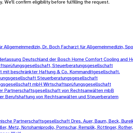
 We'll confirm eligibility before fulfilling the request.
t für Allgemeinmedizin, Dr. Boch Facharzt für Allgemeinmedizin, 
erlassung Deutschland der Bosch Home Comfort Cooling and H
ftsprüfungsgesellschaft, Steuerberatungsgesellschaft
ft mit beschränkter Haftung & Co. Kommanditgesellschaft.
üfungsgesellschaft Steuerberatungsgesellschaft
gsgesellschaft mbH Wirtschaftsprüfungsgesellschaft
er Partnerschaftsgesellschaft von Rechtsanwälten mbB
ter Berufshaftung von Rechtsanwälten und Steuerberatern
sche Partnerschaftsgesellschaft Dres. Auer, Baum, Beck, Bureik,
Mädler, Metz, Notohamiprodjo, Pomschar, Remplik, Röttinger, Rother