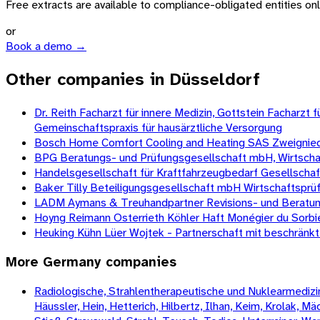
Free extracts are available to compliance-obligated entities only.
or
Book a demo →
Other companies in Düsseldorf
Dr. Reith Facharzt für innere Medizin, Gottstein Facharz
Gemeinschaftspraxis für hausärztliche Versorgung
Bosch Home Comfort Cooling and Heating SAS Zweignied
BPG Beratungs- und Prüfungsgesellschaft mbH, Wirtscha
Handelsgesellschaft für Kraftfahrzeugbedarf Gesellscha
Baker Tilly Beteiligungsgesellschaft mbH Wirtschaftspr
LADM Aymans & Treuhandpartner Revisions- und Beratun
Hoyng Reimann Osterrieth Köhler Haft Monégier du Sorbi
Heuking Kühn Lüer Wojtek - Partnerschaft mit beschränk
More
Germany
companies
Radiologische, Strahlentherapeutische und Nuklearmedizini
Häussler, Hein, Hetterich, Hilbertz, Ilhan, Keim, Krolak, 