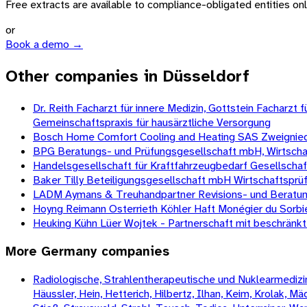
Free extracts are available to compliance-obligated entities only.
or
Book a demo →
Other companies in Düsseldorf
Dr. Reith Facharzt für innere Medizin, Gottstein Facharz
Gemeinschaftspraxis für hausärztliche Versorgung
Bosch Home Comfort Cooling and Heating SAS Zweignied
BPG Beratungs- und Prüfungsgesellschaft mbH, Wirtscha
Handelsgesellschaft für Kraftfahrzeugbedarf Gesellscha
Baker Tilly Beteiligungsgesellschaft mbH Wirtschaftspr
LADM Aymans & Treuhandpartner Revisions- und Beratun
Hoyng Reimann Osterrieth Köhler Haft Monégier du Sorbi
Heuking Kühn Lüer Wojtek - Partnerschaft mit beschränk
More
Germany
companies
Radiologische, Strahlentherapeutische und Nuklearmedizini
Häussler, Hein, Hetterich, Hilbertz, Ilhan, Keim, Krolak, 