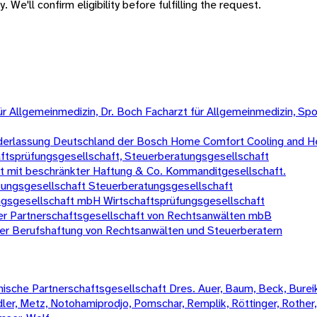
 We'll confirm eligibility before fulfilling the request.
t für Allgemeinmedizin, Dr. Boch Facharzt für Allgemeinmedizin, 
erlassung Deutschland der Bosch Home Comfort Cooling and H
ftsprüfungsgesellschaft, Steuerberatungsgesellschaft
ft mit beschränkter Haftung & Co. Kommanditgesellschaft.
üfungsgesellschaft Steuerberatungsgesellschaft
gsgesellschaft mbH Wirtschaftsprüfungsgesellschaft
er Partnerschaftsgesellschaft von Rechtsanwälten mbB
ter Berufshaftung von Rechtsanwälten und Steuerberatern
sche Partnerschaftsgesellschaft Dres. Auer, Baum, Beck, Bureik,
Mädler, Metz, Notohamiprodjo, Pomschar, Remplik, Röttinger, Rother