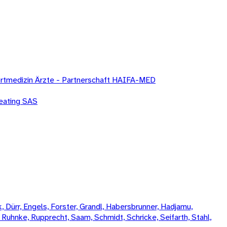
Sportmedizin Ärzte - Partnerschaft HAIFA-MED
eating SAS
 Dürr, Engels, Forster, Grandl, Habersbrunner, Hadjamu,
, Ruhnke, Rupprecht, Saam, Schmidt, Schricke, Seifarth, Stahl,