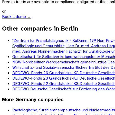
Free extracts are available to compliance-obligated entities only.
or
Book a demo →
Other companies in Berlin
"Zentrum für Pränataldiagnostik - KuDamm 199 Herr Priv.-D
Gynäkologie und Geburtshilfe, Herr Dr. med. Andreas Hagen
med. Andreas Nonnenmacher, Facharzt für Gynäkologie und G
Gesellschaft für Selbstvertretung wohnungsloser Mens
NBW Nordberliner Werkgemeinschaft gemeinnützige Gesell
Wirtschafts- und Sozialwissenschaftliches Institut des
DEGEWO-Fonds 20 Grundstücks-KG Deutsche Gesellschaf
DEGEWO-Fonds 23 Grundstücks-KG Deutsche Gesellschaf
DEGEWO-Fonds 22 Grundstücks-KG Deutsche Gesellschaf
DEGEWO Deutsche Gesellschaft zur Förderung des Wohnu
More
Germany
companies
Radiologische, Strahlentherapeutische und Nuklearmedizini