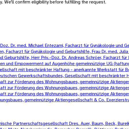
 We'll confirm eligibility before fulfilling the request.
oz. Dr. med. Michael Entezami, Facharzt für Gynäkologie und Gebur
, Facharzt für Gynäkologie und Geburtshilfe, Frau Dr. med. Julia 
eburtshilfe, Herr Priv.-Doz. Dr. Andreas Schröer, Facharzt für 
chen und Empowerment auf Augenhöhe gemeinnützige UG (haftun
schaft mit beschränkter Haftung - anerkannte Werkstatt für B
 Deutschen Gewerkschaftsbundes, Gesellschaft mit beschränkter 
t zur Förderung des Wohnungsbaues, gemeinnützige Aktienges
t zur Förderung des Wohnungsbaues, gemeinnützige Aktienges
t zur Förderung des Wohnungsbaues, gemeinnützige Aktienges
ngsbaues, gemeinnützige Aktiengesellschaft & Co. Exerzierst
sche Partnerschaftsgesellschaft Dres. Auer, Baum, Beck, Bureik,