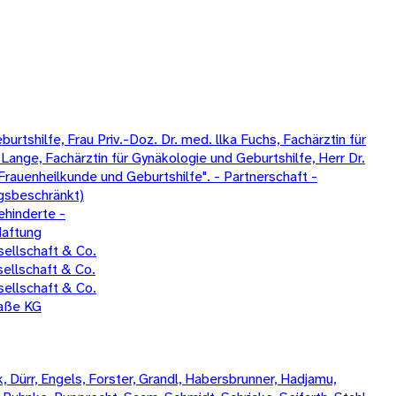
tshilfe, Frau Priv.-Doz. Dr. med. llka Fuchs, Fachärztin für
Lange, Fachärztin für Gynäkologie und Geburtshilfe, Herr Dr.
Frauenheilkunde und Geburtshilfe". - Partnerschaft -
gsbeschränkt)
ehinderte -
Haftung
ellschaft & Co.
ellschaft & Co.
ellschaft & Co.
raße KG
 Dürr, Engels, Forster, Grandl, Habersbrunner, Hadjamu,