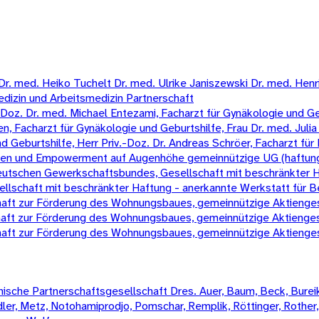
 med. Heiko Tuchelt Dr. med. Ulrike Janiszewski Dr. med. Henrik 
edizin und Arbeitsmedizin Partnerschaft
oz. Dr. med. Michael Entezami, Facharzt für Gynäkologie und Gebur
, Facharzt für Gynäkologie und Geburtshilfe, Frau Dr. med. Julia 
eburtshilfe, Herr Priv.-Doz. Dr. Andreas Schröer, Facharzt für 
chen und Empowerment auf Augenhöhe gemeinnützige UG (haftun
 Deutschen Gewerkschaftsbundes, Gesellschaft mit beschränkter 
schaft mit beschränkter Haftung - anerkannte Werkstatt für B
t zur Förderung des Wohnungsbaues, gemeinnützige Aktienges
t zur Förderung des Wohnungsbaues, gemeinnützige Aktienges
t zur Förderung des Wohnungsbaues, gemeinnützige Aktienges
sche Partnerschaftsgesellschaft Dres. Auer, Baum, Beck, Bureik,
Mädler, Metz, Notohamiprodjo, Pomschar, Remplik, Röttinger, Rother