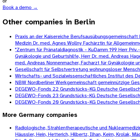
or
Book a demo →
Other companies in Berlin
Praxis an der Kaisereiche Berufsausübungsgemeinschaft Dr.
Medizin Dr. med. Agnes Wollny Fachärztin für Allgemeinm
"Zentrum für Pränataldiagnostik - KuDamm 199 Herr Priv.-D
Gynäkologie und Geburtshilfe, Herr Dr. med. Andreas Hagen
med. Andreas Nonnenmacher, Facharzt für Gynäkologie und G
Gesellschaft für Selbstvertretung wohnungsloser Mens
Wirtschafts- und Sozialwissenschaftliches Institut des
NBW Nordberliner Werkgemeinschaft gemeinnützige Gesell
DEGEWO-Fonds 22 Grundstücks-KG Deutsche Gesellschaf
DEGEWO-Fonds 23 Grundstücks-KG Deutsche Gesellschaf
DEGEWO-Fonds 20 Grundstücks-KG Deutsche Gesellschaf
More
Germany
companies
Radiologische, Strahlentherapeutische und Nuklearmedizini
Häussler, Hein, Hetterich, Hilbertz, Ilhan, Keim, Krolak, 