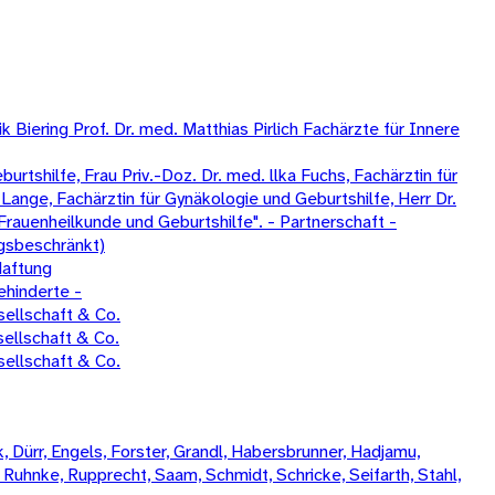
Biering Prof. Dr. med. Matthias Pirlich Fachärzte für Innere
tshilfe, Frau Priv.-Doz. Dr. med. llka Fuchs, Fachärztin für
Lange, Fachärztin für Gynäkologie und Geburtshilfe, Herr Dr.
Frauenheilkunde und Geburtshilfe". - Partnerschaft -
gsbeschränkt)
Haftung
ehinderte -
ellschaft & Co.
ellschaft & Co.
ellschaft & Co.
 Dürr, Engels, Forster, Grandl, Habersbrunner, Hadjamu,
, Ruhnke, Rupprecht, Saam, Schmidt, Schricke, Seifarth, Stahl,