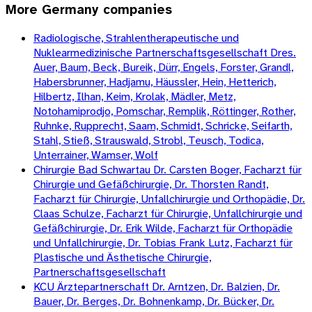
More
Germany
companies
Radiologische, Strahlentherapeutische und
Nuklearmedizinische Partnerschaftsgesellschaft Dres.
Auer, Baum, Beck, Bureik, Dürr, Engels, Forster, Grandl,
Habersbrunner, Hadjamu, Häussler, Hein, Hetterich,
Hilbertz, Ilhan, Keim, Krolak, Mädler, Metz,
Notohamiprodjo, Pomschar, Remplik, Röttinger, Rother,
Ruhnke, Rupprecht, Saam, Schmidt, Schricke, Seifarth,
Stahl, Stieß, Strauswald, Strobl, Teusch, Todica,
Unterrainer, Wamser, Wolf
Chirurgie Bad Schwartau Dr. Carsten Boger, Facharzt für
Chirurgie und Gefäßchirurgie, Dr. Thorsten Randt,
Facharzt für Chirurgie, Unfallchirurgie und Orthopädie, Dr.
Claas Schulze, Facharzt für Chirurgie, Unfallchirurgie und
Gefäßchirurgie, Dr. Erik Wilde, Facharzt für Orthopädie
und Unfallchirurgie, Dr. Tobias Frank Lutz, Facharzt für
Plastische und Ästhetische Chirurgie,
Partnerschaftsgesellschaft
KCU Ärztepartnerschaft Dr. Arntzen, Dr. Balzien, Dr.
Bauer, Dr. Berges, Dr. Bohnenkamp, Dr. Bücker, Dr.