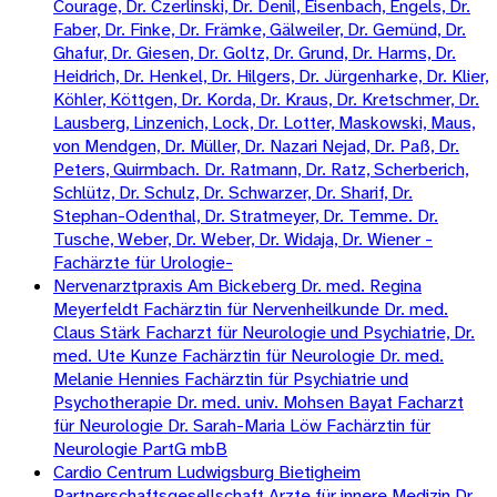
Courage, Dr. Czerlinski, Dr. Denil, Eisenbach, Engels, Dr.
Faber, Dr. Finke, Dr. Främke, Gälweiler, Dr. Gemünd, Dr.
Ghafur, Dr. Giesen, Dr. Goltz, Dr. Grund, Dr. Harms, Dr.
Heidrich, Dr. Henkel, Dr. Hilgers, Dr. Jürgenharke, Dr. Klier,
Köhler, Köttgen, Dr. Korda, Dr. Kraus, Dr. Kretschmer, Dr.
Lausberg, Linzenich, Lock, Dr. Lotter, Maskowski, Maus,
von Mendgen, Dr. Müller, Dr. Nazari Nejad, Dr. Paß, Dr.
Peters, Quirmbach. Dr. Ratmann, Dr. Ratz, Scherberich,
Schlütz, Dr. Schulz, Dr. Schwarzer, Dr. Sharif, Dr.
Stephan-Odenthal, Dr. Stratmeyer, Dr. Temme. Dr.
Tusche, Weber, Dr. Weber, Dr. Widaja, Dr. Wiener -
Fachärzte für Urologie-
Nervenarztpraxis Am Bickeberg Dr. med. Regina
Meyerfeldt Fachärztin für Nervenheilkunde Dr. med.
Claus Stärk Facharzt für Neurologie und Psychiatrie, Dr.
med. Ute Kunze Fachärztin für Neurologie Dr. med.
Melanie Hennies Fachärztin für Psychiatrie und
Psychotherapie Dr. med. univ. Mohsen Bayat Facharzt
für Neurologie Dr. Sarah-Maria Löw Fachärztin für
Neurologie PartG mbB
Cardio Centrum Ludwigsburg Bietigheim
Partnerschaftsgesellschaft Arzte für innere Medizin Dr.