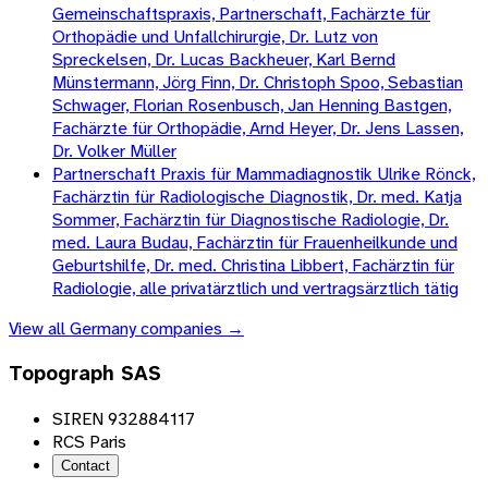
Gemeinschaftspraxis, Partnerschaft, Fachärzte für
Orthopädie und Unfallchirurgie, Dr. Lutz von
Spreckelsen, Dr. Lucas Backheuer, Karl Bernd
Münstermann, Jörg Finn, Dr. Christoph Spoo, Sebastian
Schwager, Florian Rosenbusch, Jan Henning Bastgen,
Fachärzte für Orthopädie, Arnd Heyer, Dr. Jens Lassen,
Dr. Volker Müller
Partnerschaft Praxis für Mammadiagnostik Ulrike Rönck,
Fachärztin für Radiologische Diagnostik, Dr. med. Katja
Sommer, Fachärztin für Diagnostische Radiologie, Dr.
med. Laura Budau, Fachärztin für Frauenheilkunde und
Geburtshilfe, Dr. med. Christina Libbert, Fachärztin für
Radiologie, alle privatärztlich und vertragsärztlich tätig
View all
Germany
companies →
Topograph SAS
SIREN 932884117
RCS Paris
Contact