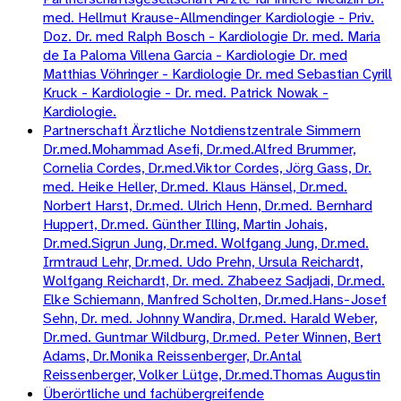
med. Hellmut Krause-Allmendinger Kardiologie - Priv.
Doz. Dr. med Ralph Bosch - Kardiologie Dr. med. Maria
de Ia Paloma Villena Garcia - Kardiologie Dr. med
Matthias Vöhringer - Kardiologie Dr. med Sebastian Cyrill
Kruck - Kardiologie - Dr. med. Patrick Nowak -
Kardiologie.
Partnerschaft Ärztliche Notdienstzentrale Simmern
Dr.med.Mohammad Asefi, Dr.med.Alfred Brummer,
Cornelia Cordes, Dr.med.Viktor Cordes, Jörg Gass, Dr.
med. Heike Heller, Dr.med. Klaus Hänsel, Dr.med.
Norbert Harst, Dr.med. Ulrich Henn, Dr.med. Bernhard
Huppert, Dr.med. Günther Illing, Martin Johais,
Dr.med.Sigrun Jung, Dr.med. Wolfgang Jung, Dr.med.
Irmtraud Lehr, Dr.med. Udo Prehn, Ursula Reichardt,
Wolfgang Reichardt, Dr. med. Zhabeez Sadjadi, Dr.med.
Elke Schiemann, Manfred Scholten, Dr.med.Hans-Josef
Sehn, Dr. med. Johnny Wandira, Dr.med. Harald Weber,
Dr.med. Guntmar Wildburg, Dr.med. Peter Winnen, Bert
Adams, Dr.Monika Reissenberger, Dr.Antal
Reissenberger, Volker Lütge, Dr.med.Thomas Augustin
Überörtliche und fachübergreifende