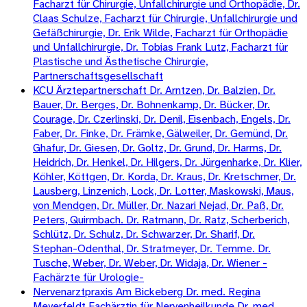
Facharzt für Chirurgie, Unfallchirurgie und Orthopädie, Dr.
Claas Schulze, Facharzt für Chirurgie, Unfallchirurgie und
Gefäßchirurgie, Dr. Erik Wilde, Facharzt für Orthopädie
und Unfallchirurgie, Dr. Tobias Frank Lutz, Facharzt für
Plastische und Ästhetische Chirurgie,
Partnerschaftsgesellschaft
KCU Ärztepartnerschaft Dr. Arntzen, Dr. Balzien, Dr.
Bauer, Dr. Berges, Dr. Bohnenkamp, Dr. Bücker, Dr.
Courage, Dr. Czerlinski, Dr. Denil, Eisenbach, Engels, Dr.
Faber, Dr. Finke, Dr. Främke, Gälweiler, Dr. Gemünd, Dr.
Ghafur, Dr. Giesen, Dr. Goltz, Dr. Grund, Dr. Harms, Dr.
Heidrich, Dr. Henkel, Dr. Hilgers, Dr. Jürgenharke, Dr. Klier,
Köhler, Köttgen, Dr. Korda, Dr. Kraus, Dr. Kretschmer, Dr.
Lausberg, Linzenich, Lock, Dr. Lotter, Maskowski, Maus,
von Mendgen, Dr. Müller, Dr. Nazari Nejad, Dr. Paß, Dr.
Peters, Quirmbach. Dr. Ratmann, Dr. Ratz, Scherberich,
Schlütz, Dr. Schulz, Dr. Schwarzer, Dr. Sharif, Dr.
Stephan-Odenthal, Dr. Stratmeyer, Dr. Temme. Dr.
Tusche, Weber, Dr. Weber, Dr. Widaja, Dr. Wiener -
Fachärzte für Urologie-
Nervenarztpraxis Am Bickeberg Dr. med. Regina
Meyerfeldt Fachärztin für Nervenheilkunde Dr. med.