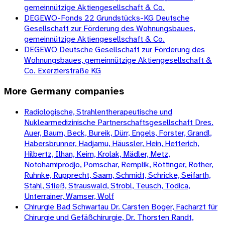
gemeinnützige Aktiengesellschaft & Co.
DEGEWO-Fonds 22 Grundstücks-KG Deutsche
Gesellschaft zur Förderung des Wohnungsbaues,
gemeinnützige Aktiengesellschaft & Co.
DEGEWO Deutsche Gesellschaft zur Förderung des
Wohnungsbaues, gemeinnützige Aktiengesellschaft &
Co. Exerzierstraße KG
More
Germany
companies
Radiologische, Strahlentherapeutische und
Nuklearmedizinische Partnerschaftsgesellschaft Dres.
Auer, Baum, Beck, Bureik, Dürr, Engels, Forster, Grandl,
Habersbrunner, Hadjamu, Häussler, Hein, Hetterich,
Hilbertz, Ilhan, Keim, Krolak, Mädler, Metz,
Notohamiprodjo, Pomschar, Remplik, Röttinger, Rother,
Ruhnke, Rupprecht, Saam, Schmidt, Schricke, Seifarth,
Stahl, Stieß, Strauswald, Strobl, Teusch, Todica,
Unterrainer, Wamser, Wolf
Chirurgie Bad Schwartau Dr. Carsten Boger, Facharzt für
Chirurgie und Gefäßchirurgie, Dr. Thorsten Randt,