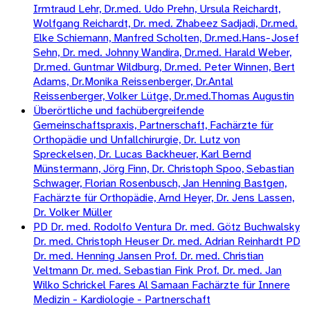
Irmtraud Lehr, Dr.med. Udo Prehn, Ursula Reichardt,
Wolfgang Reichardt, Dr. med. Zhabeez Sadjadi, Dr.med.
Elke Schiemann, Manfred Scholten, Dr.med.Hans-Josef
Sehn, Dr. med. Johnny Wandira, Dr.med. Harald Weber,
Dr.med. Guntmar Wildburg, Dr.med. Peter Winnen, Bert
Adams, Dr.Monika Reissenberger, Dr.Antal
Reissenberger, Volker Lütge, Dr.med.Thomas Augustin
Überörtliche und fachübergreifende
Gemeinschaftspraxis, Partnerschaft, Fachärzte für
Orthopädie und Unfallchirurgie, Dr. Lutz von
Spreckelsen, Dr. Lucas Backheuer, Karl Bernd
Münstermann, Jörg Finn, Dr. Christoph Spoo, Sebastian
Schwager, Florian Rosenbusch, Jan Henning Bastgen,
Fachärzte für Orthopädie, Arnd Heyer, Dr. Jens Lassen,
Dr. Volker Müller
PD Dr. med. Rodolfo Ventura Dr. med. Götz Buchwalsky
Dr. med. Christoph Heuser Dr. med. Adrian Reinhardt PD
Dr. med. Henning Jansen Prof. Dr. med. Christian
Veltmann Dr. med. Sebastian Fink Prof. Dr. med. Jan
Wilko Schrickel Fares Al Samaan Fachärzte für Innere
Medizin - Kardiologie - Partnerschaft