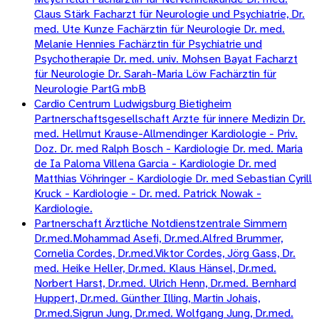
Claus Stärk Facharzt für Neurologie und Psychiatrie, Dr.
med. Ute Kunze Fachärztin für Neurologie Dr. med.
Melanie Hennies Fachärztin für Psychiatrie und
Psychotherapie Dr. med. univ. Mohsen Bayat Facharzt
für Neurologie Dr. Sarah-Maria Löw Fachärztin für
Neurologie PartG mbB
Cardio Centrum Ludwigsburg Bietigheim
Partnerschaftsgesellschaft Arzte für innere Medizin Dr.
med. Hellmut Krause-Allmendinger Kardiologie - Priv.
Doz. Dr. med Ralph Bosch - Kardiologie Dr. med. Maria
de Ia Paloma Villena Garcia - Kardiologie Dr. med
Matthias Vöhringer - Kardiologie Dr. med Sebastian Cyrill
Kruck - Kardiologie - Dr. med. Patrick Nowak -
Kardiologie.
Partnerschaft Ärztliche Notdienstzentrale Simmern
Dr.med.Mohammad Asefi, Dr.med.Alfred Brummer,
Cornelia Cordes, Dr.med.Viktor Cordes, Jörg Gass, Dr.
med. Heike Heller, Dr.med. Klaus Hänsel, Dr.med.
Norbert Harst, Dr.med. Ulrich Henn, Dr.med. Bernhard
Huppert, Dr.med. Günther Illing, Martin Johais,
Dr.med.Sigrun Jung, Dr.med. Wolfgang Jung, Dr.med.