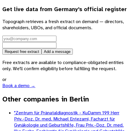
Get live data from
Germany
's official register
Topograph retrieves a fresh extract on demand — directors,
shareholders, UBOs, and official documents.
Request free extract
Add a message
Free extracts are available to compliance-obligated entities
only. We'll confirm eligibility before fulfilling the request.
or
Book a demo →
Other companies in Berlin
"Zentrum für Pränataldiagnostik - KuDamm 199 Herr
Priv.-Doz. Dr. med. Michael Entezami, Facharzt für
Gynäkologie und Geburtshilfe, Frau Priv.-Doz. Dr. med.