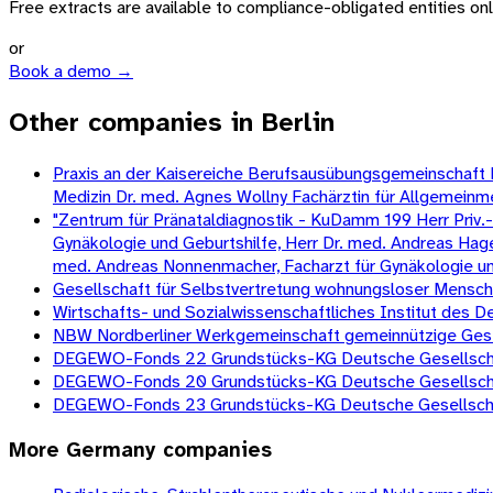
Free extracts are available to compliance-obligated entities only.
or
Book a demo →
Other companies in Berlin
Praxis an der Kaisereiche Berufsausübungsgemeinschaft Dr.
Medizin Dr. med. Agnes Wollny Fachärztin für Allgemeinm
"Zentrum für Pränataldiagnostik - KuDamm 199 Herr Priv.-D
Gynäkologie und Geburtshilfe, Herr Dr. med. Andreas Hagen
med. Andreas Nonnenmacher, Facharzt für Gynäkologie und G
Gesellschaft für Selbstvertretung wohnungsloser Mens
Wirtschafts- und Sozialwissenschaftliches Institut des
NBW Nordberliner Werkgemeinschaft gemeinnützige Gesell
DEGEWO-Fonds 22 Grundstücks-KG Deutsche Gesellschaf
DEGEWO-Fonds 20 Grundstücks-KG Deutsche Gesellschaf
DEGEWO-Fonds 23 Grundstücks-KG Deutsche Gesellschaf
More
Germany
companies