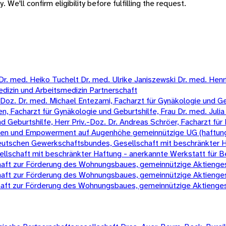
 We'll confirm eligibility before fulfilling the request.
 med. Heiko Tuchelt Dr. med. Ulrike Janiszewski Dr. med. Henrik 
edizin und Arbeitsmedizin Partnerschaft
oz. Dr. med. Michael Entezami, Facharzt für Gynäkologie und Gebur
, Facharzt für Gynäkologie und Geburtshilfe, Frau Dr. med. Julia 
eburtshilfe, Herr Priv.-Doz. Dr. Andreas Schröer, Facharzt für 
chen und Empowerment auf Augenhöhe gemeinnützige UG (haftun
 Deutschen Gewerkschaftsbundes, Gesellschaft mit beschränkter 
schaft mit beschränkter Haftung - anerkannte Werkstatt für B
t zur Förderung des Wohnungsbaues, gemeinnützige Aktienges
t zur Förderung des Wohnungsbaues, gemeinnützige Aktienges
t zur Förderung des Wohnungsbaues, gemeinnützige Aktienges