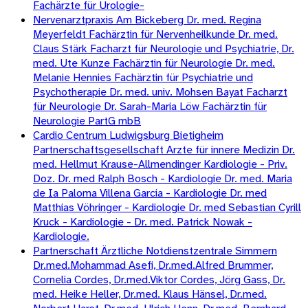
Fachärzte für Urologie-
Nervenarztpraxis Am Bickeberg Dr. med. Regina
Meyerfeldt Fachärztin für Nervenheilkunde Dr. med.
Claus Stärk Facharzt für Neurologie und Psychiatrie, Dr.
med. Ute Kunze Fachärztin für Neurologie Dr. med.
Melanie Hennies Fachärztin für Psychiatrie und
Psychotherapie Dr. med. univ. Mohsen Bayat Facharzt
für Neurologie Dr. Sarah-Maria Löw Fachärztin für
Neurologie PartG mbB
Cardio Centrum Ludwigsburg Bietigheim
Partnerschaftsgesellschaft Arzte für innere Medizin Dr.
med. Hellmut Krause-Allmendinger Kardiologie - Priv.
Doz. Dr. med Ralph Bosch - Kardiologie Dr. med. Maria
de Ia Paloma Villena Garcia - Kardiologie Dr. med
Matthias Vöhringer - Kardiologie Dr. med Sebastian Cyrill
Kruck - Kardiologie - Dr. med. Patrick Nowak -
Kardiologie.
Partnerschaft Ärztliche Notdienstzentrale Simmern
Dr.med.Mohammad Asefi, Dr.med.Alfred Brummer,
Cornelia Cordes, Dr.med.Viktor Cordes, Jörg Gass, Dr.
med. Heike Heller, Dr.med. Klaus Hänsel, Dr.med.