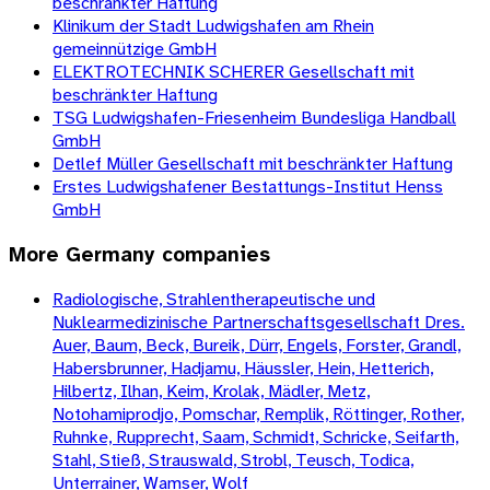
beschränkter Haftung
Klinikum der Stadt Ludwigshafen am Rhein
gemeinnützige GmbH
ELEKTROTECHNIK SCHERER Gesellschaft mit
beschränkter Haftung
TSG Ludwigshafen-Friesenheim Bundesliga Handball
GmbH
Detlef Müller Gesellschaft mit beschränkter Haftung
Erstes Ludwigshafener Bestattungs-Institut Henss
GmbH
More
Germany
companies
Radiologische, Strahlentherapeutische und
Nuklearmedizinische Partnerschaftsgesellschaft Dres.
Auer, Baum, Beck, Bureik, Dürr, Engels, Forster, Grandl,
Habersbrunner, Hadjamu, Häussler, Hein, Hetterich,
Hilbertz, Ilhan, Keim, Krolak, Mädler, Metz,
Notohamiprodjo, Pomschar, Remplik, Röttinger, Rother,
Ruhnke, Rupprecht, Saam, Schmidt, Schricke, Seifarth,
Stahl, Stieß, Strauswald, Strobl, Teusch, Todica,
Unterrainer, Wamser, Wolf