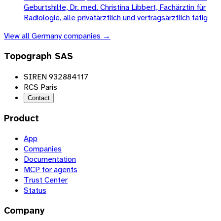
Geburtshilfe, Dr. med. Christina Libbert, Fachärztin für
Radiologie, alle privatärztlich und vertragsärztlich tätig
View all
Germany
companies →
Topograph SAS
SIREN 932884117
RCS Paris
Contact
Product
App
Companies
Documentation
MCP for agents
Trust Center
Status
Company