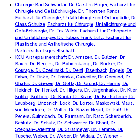
Chirurgie Bad Schwartau Dr. Carsten Boger, Facharzt für
Chirurgie und Gefäßchirurgie, Dr. Thorsten Randt,
Facharzt für Chirurgie, Unfallchirurgie und Orthopädie, Dr.
Claas Schulze, Facharzt für Chirurgie, Unfallchirurgie und
Gefäßchirurgie, Dr. Erik Wilde, Facharzt für Orthopädie
und Unfallchirurgie, Dr. Tobias Frank Lutz, Facharzt für
Plastische und Ästhetische Chirurgie,
Partnerschaftsgesellschaft
KCU Ärztepartnerschaft Dr. Arntzen, Dr. Balzien, Dr.
Bauer, Dr. Berges, Dr. Bohnenkamp, Dr. Bücker, Dr.
Courage, Dr. Czerlinski, Dr. Denil, Eisenbach, Engels, Dr.
Faber, Dr. Finke, Dr. Främke, Gälweiler, Dr. Gemünd, Dr.
Ghafur, Dr. Giesen, Dr. Goltz, Dr. Grund, Dr. Harms, Dr.
Heidrich, Dr. Henkel, Dr. Hilgers, Dr. Jürgenharke, Dr. Klier,
Köhler, Köttgen, Dr. Korda, Dr. Kraus, Dr. Kretschmer, Dr.
Lausberg, Linzenich, Lock, Dr. Lotter, Maskowski, Maus,
von Mendgen, Dr. Müller, Dr. Nazari Nejad, Dr. Paß, Dr.
Peters, Quirmbach. Dr. Ratmann, Dr. Ratz, Scherberich,
Schlütz, Dr. Schulz, Dr. Schwarzer, Dr. Sharif, Dr.
Stephan-Odenthal, Dr. Stratmeyer, Dr. Temme. Dr.
Tusche, Weber, Dr. Weber, Dr. Widaja, Dr. Wiener -