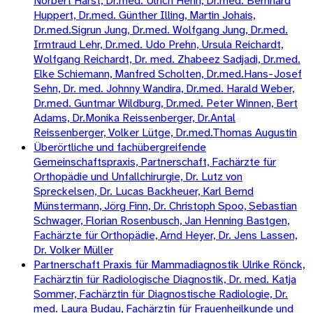
Norbert Harst, Dr.med. Ulrich Henn, Dr.med. Bernhard
Huppert, Dr.med. Günther Illing, Martin Johais,
Dr.med.Sigrun Jung, Dr.med. Wolfgang Jung, Dr.med.
Irmtraud Lehr, Dr.med. Udo Prehn, Ursula Reichardt,
Wolfgang Reichardt, Dr. med. Zhabeez Sadjadi, Dr.med.
Elke Schiemann, Manfred Scholten, Dr.med.Hans-Josef
Sehn, Dr. med. Johnny Wandira, Dr.med. Harald Weber,
Dr.med. Guntmar Wildburg, Dr.med. Peter Winnen, Bert
Adams, Dr.Monika Reissenberger, Dr.Antal
Reissenberger, Volker Lütge, Dr.med.Thomas Augustin
Überörtliche und fachübergreifende
Gemeinschaftspraxis, Partnerschaft, Fachärzte für
Orthopädie und Unfallchirurgie, Dr. Lutz von
Spreckelsen, Dr. Lucas Backheuer, Karl Bernd
Münstermann, Jörg Finn, Dr. Christoph Spoo, Sebastian
Schwager, Florian Rosenbusch, Jan Henning Bastgen,
Fachärzte für Orthopädie, Arnd Heyer, Dr. Jens Lassen,
Dr. Volker Müller
Partnerschaft Praxis für Mammadiagnostik Ulrike Rönck,
Fachärztin für Radiologische Diagnostik, Dr. med. Katja
Sommer, Fachärztin für Diagnostische Radiologie, Dr.
med. Laura Budau, Fachärztin für Frauenheilkunde und