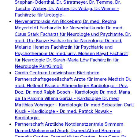
Stephan-Odenthal, Dr. Stratmeyer, Dr. Temme. Dr.
Tusche, Weber, Dr. Weber, Dr. Widaja, Dr. Wiener -
Fachärzte für Urologie-
Nervenarztpraxis Am Bickeberg Dr. med. Regina
Meyerfeldt Fachärztin für Nervenheilkunde Dr. med.
Claus Stärk Facharzt für Neurologie und Psychiatrie, Dr.
med. Ute Kunze Fachärztin für Neurologie Dr. med.
Melanie Hennies Fachärztin für Psychiatrie und
Psychotherapie Dr. med. univ. Mohsen Bayat Facharzt
für Neurologie Dr. Sarah-Maria Löw Fachärztin für
Neurologie PartG mbB
Cardio Centrum Ludwigsburg Bietigheim
Partnerschaftsgesellschaft Arzte für innere Medizin Dr.
med. Hellmut Krause-Allmendinger Kardiologie - Priv.
Doz. Dr. med Ralph Bosch - Kardiologie Dr. med. Maria
de Ia Paloma Villena Garcia - Kardiologie Dr. med
Matthias Vöhringer - Kardiologie Dr. med Sebastian Cyrill
Kruck - Kardiologie - Dr. med. Patrick Nowak -
Kardiologie.
Partnerschaft Ärztliche Notdienstzentrale Simmern
Dr.med.Mohammad Asefi, Dr.med.Alfred Brummer,
Cornelia Cordes, Dr.med.Viktor Cordes, Jörg Gass, Dr.