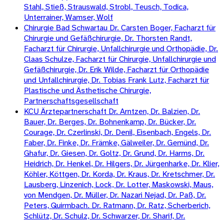
Stahl, Stieß, Strauswald, Strobl, Teusch, Todica,
Unterrainer, Wamser, Wolf
Chirurgie Bad Schwartau Dr. Carsten Boger, Facharzt für
Chirurgie und Gefäßchirurgie, Dr. Thorsten Randt,
Facharzt für Chirurgie, Unfallchirurgie und Orthopädie, Dr.
Claas Schulze, Facharzt für Chirurgie, Unfallchirurgie und
Gefäßchirurgie, Dr. Erik Wilde, Facharzt für Orthopädie
und Unfallchirurgie, Dr. Tobias Frank Lutz, Facharzt für
Plastische und Ästhetische Chirurgie,
Partnerschaftsgesellschaft
KCU Ärztepartnerschaft Dr. Arntzen, Dr. Balzien, Dr.
Bauer, Dr. Berges, Dr. Bohnenkamp, Dr. Bücker, Dr.
Courage, Dr. Czerlinski, Dr. Denil, Eisenbach, Engels, Dr.
Faber, Dr. Finke, Dr. Främke, Gälweiler, Dr. Gemünd, Dr.
Ghafur, Dr. Giesen, Dr. Goltz, Dr. Grund, Dr. Harms, Dr.
Heidrich, Dr. Henkel, Dr. Hilgers, Dr. Jürgenharke, Dr. Klier,
Köhler, Köttgen, Dr. Korda, Dr. Kraus, Dr. Kretschmer, Dr.
Lausberg, Linzenich, Lock, Dr. Lotter, Maskowski, Maus,
von Mendgen, Dr. Müller, Dr. Nazari Nejad, Dr. Paß, Dr.
Peters, Quirmbach. Dr. Ratmann, Dr. Ratz, Scherberich,
Schlütz, Dr. Schulz, Dr. Schwarzer, Dr. Sharif, Dr.