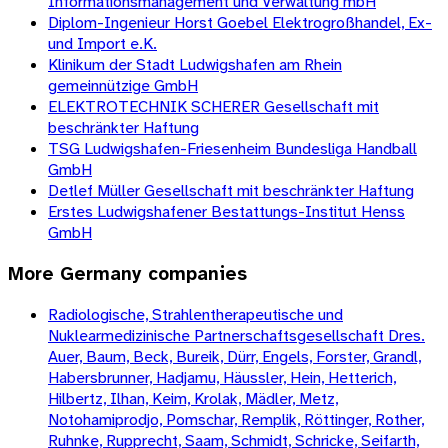
Informationsmanagement und Verwaltung mbH
Diplom-Ingenieur Horst Goebel Elektrogroßhandel, Ex-
und Import e.K.
Klinikum der Stadt Ludwigshafen am Rhein
gemeinnützige GmbH
ELEKTROTECHNIK SCHERER Gesellschaft mit
beschränkter Haftung
TSG Ludwigshafen-Friesenheim Bundesliga Handball
GmbH
Detlef Müller Gesellschaft mit beschränkter Haftung
Erstes Ludwigshafener Bestattungs-Institut Henss
GmbH
More
Germany
companies
Radiologische, Strahlentherapeutische und
Nuklearmedizinische Partnerschaftsgesellschaft Dres.
Auer, Baum, Beck, Bureik, Dürr, Engels, Forster, Grandl,
Habersbrunner, Hadjamu, Häussler, Hein, Hetterich,
Hilbertz, Ilhan, Keim, Krolak, Mädler, Metz,
Notohamiprodjo, Pomschar, Remplik, Röttinger, Rother,
Ruhnke, Rupprecht, Saam, Schmidt, Schricke, Seifarth,