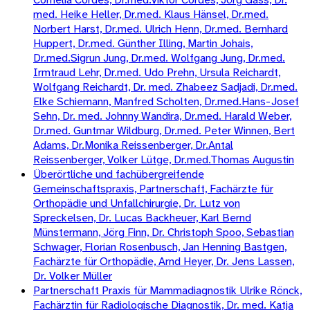
med. Heike Heller, Dr.med. Klaus Hänsel, Dr.med.
Norbert Harst, Dr.med. Ulrich Henn, Dr.med. Bernhard
Huppert, Dr.med. Günther Illing, Martin Johais,
Dr.med.Sigrun Jung, Dr.med. Wolfgang Jung, Dr.med.
Irmtraud Lehr, Dr.med. Udo Prehn, Ursula Reichardt,
Wolfgang Reichardt, Dr. med. Zhabeez Sadjadi, Dr.med.
Elke Schiemann, Manfred Scholten, Dr.med.Hans-Josef
Sehn, Dr. med. Johnny Wandira, Dr.med. Harald Weber,
Dr.med. Guntmar Wildburg, Dr.med. Peter Winnen, Bert
Adams, Dr.Monika Reissenberger, Dr.Antal
Reissenberger, Volker Lütge, Dr.med.Thomas Augustin
Überörtliche und fachübergreifende
Gemeinschaftspraxis, Partnerschaft, Fachärzte für
Orthopädie und Unfallchirurgie, Dr. Lutz von
Spreckelsen, Dr. Lucas Backheuer, Karl Bernd
Münstermann, Jörg Finn, Dr. Christoph Spoo, Sebastian
Schwager, Florian Rosenbusch, Jan Henning Bastgen,
Fachärzte für Orthopädie, Arnd Heyer, Dr. Jens Lassen,
Dr. Volker Müller
Partnerschaft Praxis für Mammadiagnostik Ulrike Rönck,
Fachärztin für Radiologische Diagnostik, Dr. med. Katja