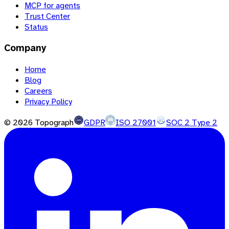
MCP for agents
Trust Center
Status
Company
Home
Blog
Careers
Privacy Policy
©
2026
Topograph
GDPR
ISO 27001
SOC 2 Type 2