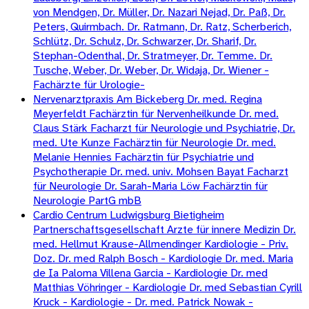
von Mendgen, Dr. Müller, Dr. Nazari Nejad, Dr. Paß, Dr.
Peters, Quirmbach. Dr. Ratmann, Dr. Ratz, Scherberich,
Schlütz, Dr. Schulz, Dr. Schwarzer, Dr. Sharif, Dr.
Stephan-Odenthal, Dr. Stratmeyer, Dr. Temme. Dr.
Tusche, Weber, Dr. Weber, Dr. Widaja, Dr. Wiener -
Fachärzte für Urologie-
Nervenarztpraxis Am Bickeberg Dr. med. Regina
Meyerfeldt Fachärztin für Nervenheilkunde Dr. med.
Claus Stärk Facharzt für Neurologie und Psychiatrie, Dr.
med. Ute Kunze Fachärztin für Neurologie Dr. med.
Melanie Hennies Fachärztin für Psychiatrie und
Psychotherapie Dr. med. univ. Mohsen Bayat Facharzt
für Neurologie Dr. Sarah-Maria Löw Fachärztin für
Neurologie PartG mbB
Cardio Centrum Ludwigsburg Bietigheim
Partnerschaftsgesellschaft Arzte für innere Medizin Dr.
med. Hellmut Krause-Allmendinger Kardiologie - Priv.
Doz. Dr. med Ralph Bosch - Kardiologie Dr. med. Maria
de Ia Paloma Villena Garcia - Kardiologie Dr. med
Matthias Vöhringer - Kardiologie Dr. med Sebastian Cyrill
Kruck - Kardiologie - Dr. med. Patrick Nowak -