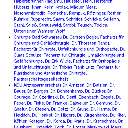
Habersbrunner, Hadjamu, Häussler, Hein, Hetterich,
Hilbertz, Ilhan, Keim, Krolak, Mädler, Metz,
Notohamiprodjo, Pomschar, Remplik, Röttinger, Rother,
Ruhnke, Rupprecht, Saam, Schmidt, Schricke, Seifarth,
Stahl, Stieß, Strauswald, Strobl, Teusch, Todica,
Unterrainer, Wamser, Wolf
Chirurgie Bad Schwartau Dr. Carsten Boger, Facharzt für
Chirurgie und Gefäßchirurgie, Dr. Thorsten Randt,
Facharzt für Chirurgie, Unfallchirurgie und Orthopädie, Dr.
Claas Schulze, Facharzt für Chirurgie, Unfallchirurgie und
Gefäßchirurgie, Dr. Erik Wilde, Facharzt für Orthopädie
und Unfallchirurgie, Dr. Tobias Frank Lutz, Facharzt für
Plastische und Ästhetische Chirurgie,
Partnerschaftsgesellschaft
KCU Ärztepartnerschaft Dr. Arntzen, Dr. Balzien, Dr.
Bauer, Dr. Berges, Dr. Bohnenkamp, Dr. Bücker, Dr.
Courage, Dr. Czerlinski, Dr. Denil, Eisenbach, Engels, Dr.
Faber, Dr. Finke, Dr. Främke, Gälweiler, Dr. Gemünd, Dr.
Ghafur, Dr. Giesen, Dr. Goltz, Dr. Grund, Dr. Harms, Dr.
Heidrich, Dr. Henkel, Dr. Hilgers, Dr. Jürgenharke, Dr. Klier,
Köhler, Köttgen, Dr. Korda, Dr. Kraus, Dr. Kretschmer, Dr.
Lausberg, Linzenich, Lock, Dr. Lotter, Maskowski, Maus,