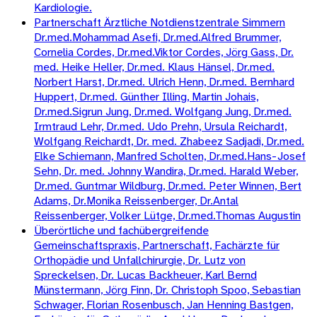
Kardiologie.
Partnerschaft Ärztliche Notdienstzentrale Simmern
Dr.med.Mohammad Asefi, Dr.med.Alfred Brummer,
Cornelia Cordes, Dr.med.Viktor Cordes, Jörg Gass, Dr.
med. Heike Heller, Dr.med. Klaus Hänsel, Dr.med.
Norbert Harst, Dr.med. Ulrich Henn, Dr.med. Bernhard
Huppert, Dr.med. Günther Illing, Martin Johais,
Dr.med.Sigrun Jung, Dr.med. Wolfgang Jung, Dr.med.
Irmtraud Lehr, Dr.med. Udo Prehn, Ursula Reichardt,
Wolfgang Reichardt, Dr. med. Zhabeez Sadjadi, Dr.med.
Elke Schiemann, Manfred Scholten, Dr.med.Hans-Josef
Sehn, Dr. med. Johnny Wandira, Dr.med. Harald Weber,
Dr.med. Guntmar Wildburg, Dr.med. Peter Winnen, Bert
Adams, Dr.Monika Reissenberger, Dr.Antal
Reissenberger, Volker Lütge, Dr.med.Thomas Augustin
Überörtliche und fachübergreifende
Gemeinschaftspraxis, Partnerschaft, Fachärzte für
Orthopädie und Unfallchirurgie, Dr. Lutz von
Spreckelsen, Dr. Lucas Backheuer, Karl Bernd
Münstermann, Jörg Finn, Dr. Christoph Spoo, Sebastian
Schwager, Florian Rosenbusch, Jan Henning Bastgen,