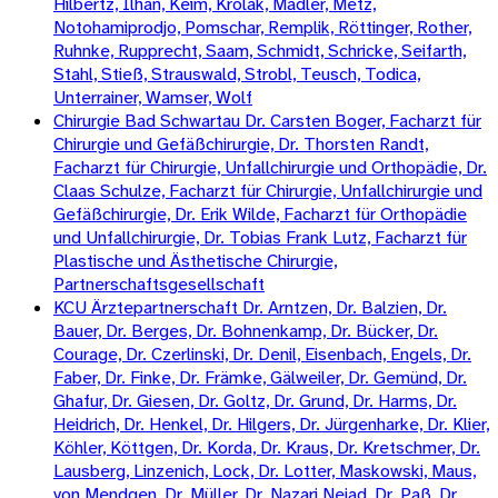
Hilbertz, Ilhan, Keim, Krolak, Mädler, Metz,
Notohamiprodjo, Pomschar, Remplik, Röttinger, Rother,
Ruhnke, Rupprecht, Saam, Schmidt, Schricke, Seifarth,
Stahl, Stieß, Strauswald, Strobl, Teusch, Todica,
Unterrainer, Wamser, Wolf
Chirurgie Bad Schwartau Dr. Carsten Boger, Facharzt für
Chirurgie und Gefäßchirurgie, Dr. Thorsten Randt,
Facharzt für Chirurgie, Unfallchirurgie und Orthopädie, Dr.
Claas Schulze, Facharzt für Chirurgie, Unfallchirurgie und
Gefäßchirurgie, Dr. Erik Wilde, Facharzt für Orthopädie
und Unfallchirurgie, Dr. Tobias Frank Lutz, Facharzt für
Plastische und Ästhetische Chirurgie,
Partnerschaftsgesellschaft
KCU Ärztepartnerschaft Dr. Arntzen, Dr. Balzien, Dr.
Bauer, Dr. Berges, Dr. Bohnenkamp, Dr. Bücker, Dr.
Courage, Dr. Czerlinski, Dr. Denil, Eisenbach, Engels, Dr.
Faber, Dr. Finke, Dr. Främke, Gälweiler, Dr. Gemünd, Dr.
Ghafur, Dr. Giesen, Dr. Goltz, Dr. Grund, Dr. Harms, Dr.
Heidrich, Dr. Henkel, Dr. Hilgers, Dr. Jürgenharke, Dr. Klier,
Köhler, Köttgen, Dr. Korda, Dr. Kraus, Dr. Kretschmer, Dr.
Lausberg, Linzenich, Lock, Dr. Lotter, Maskowski, Maus,
von Mendgen, Dr. Müller, Dr. Nazari Nejad, Dr. Paß, Dr.