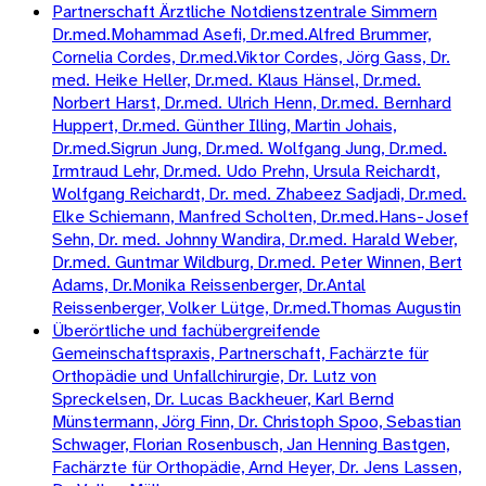
Partnerschaft Ärztliche Notdienstzentrale Simmern
Dr.med.Mohammad Asefi, Dr.med.Alfred Brummer,
Cornelia Cordes, Dr.med.Viktor Cordes, Jörg Gass, Dr.
med. Heike Heller, Dr.med. Klaus Hänsel, Dr.med.
Norbert Harst, Dr.med. Ulrich Henn, Dr.med. Bernhard
Huppert, Dr.med. Günther Illing, Martin Johais,
Dr.med.Sigrun Jung, Dr.med. Wolfgang Jung, Dr.med.
Irmtraud Lehr, Dr.med. Udo Prehn, Ursula Reichardt,
Wolfgang Reichardt, Dr. med. Zhabeez Sadjadi, Dr.med.
Elke Schiemann, Manfred Scholten, Dr.med.Hans-Josef
Sehn, Dr. med. Johnny Wandira, Dr.med. Harald Weber,
Dr.med. Guntmar Wildburg, Dr.med. Peter Winnen, Bert
Adams, Dr.Monika Reissenberger, Dr.Antal
Reissenberger, Volker Lütge, Dr.med.Thomas Augustin
Überörtliche und fachübergreifende
Gemeinschaftspraxis, Partnerschaft, Fachärzte für
Orthopädie und Unfallchirurgie, Dr. Lutz von
Spreckelsen, Dr. Lucas Backheuer, Karl Bernd
Münstermann, Jörg Finn, Dr. Christoph Spoo, Sebastian
Schwager, Florian Rosenbusch, Jan Henning Bastgen,
Fachärzte für Orthopädie, Arnd Heyer, Dr. Jens Lassen,