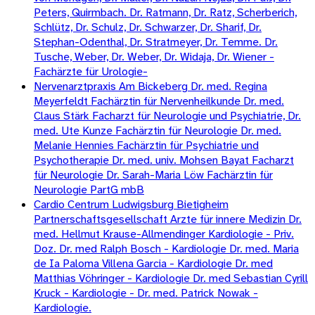
Peters, Quirmbach. Dr. Ratmann, Dr. Ratz, Scherberich,
Schlütz, Dr. Schulz, Dr. Schwarzer, Dr. Sharif, Dr.
Stephan-Odenthal, Dr. Stratmeyer, Dr. Temme. Dr.
Tusche, Weber, Dr. Weber, Dr. Widaja, Dr. Wiener -
Fachärzte für Urologie-
Nervenarztpraxis Am Bickeberg Dr. med. Regina
Meyerfeldt Fachärztin für Nervenheilkunde Dr. med.
Claus Stärk Facharzt für Neurologie und Psychiatrie, Dr.
med. Ute Kunze Fachärztin für Neurologie Dr. med.
Melanie Hennies Fachärztin für Psychiatrie und
Psychotherapie Dr. med. univ. Mohsen Bayat Facharzt
für Neurologie Dr. Sarah-Maria Löw Fachärztin für
Neurologie PartG mbB
Cardio Centrum Ludwigsburg Bietigheim
Partnerschaftsgesellschaft Arzte für innere Medizin Dr.
med. Hellmut Krause-Allmendinger Kardiologie - Priv.
Doz. Dr. med Ralph Bosch - Kardiologie Dr. med. Maria
de Ia Paloma Villena Garcia - Kardiologie Dr. med
Matthias Vöhringer - Kardiologie Dr. med Sebastian Cyrill
Kruck - Kardiologie - Dr. med. Patrick Nowak -
Kardiologie.