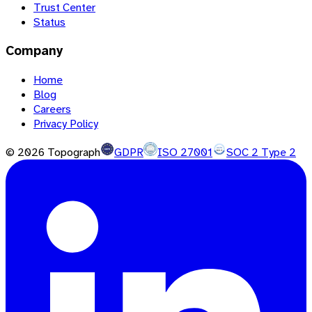
Trust Center
Status
Company
Home
Blog
Careers
Privacy Policy
©
2026
Topograph
GDPR
ISO 27001
SOC 2 Type 2