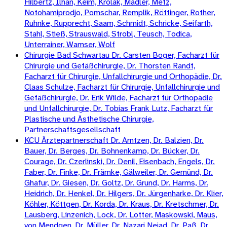
Hilbertz, Ilhan, Keim, Krolak, Mädler, Metz,
Notohamiprodjo, Pomschar, Remplik, Röttinger, Rother,
Ruhnke, Rupprecht, Saam, Schmidt, Schricke, Seifarth,
Stahl, Stieß, Strauswald, Strobl, Teusch, Todica,
Unterrainer, Wamser, Wolf
Chirurgie Bad Schwartau Dr. Carsten Boger, Facharzt für
Chirurgie und Gefäßchirurgie, Dr. Thorsten Randt,
Facharzt für Chirurgie, Unfallchirurgie und Orthopädie, Dr.
Claas Schulze, Facharzt für Chirurgie, Unfallchirurgie und
Gefäßchirurgie, Dr. Erik Wilde, Facharzt für Orthopädie
und Unfallchirurgie, Dr. Tobias Frank Lutz, Facharzt für
Plastische und Ästhetische Chirurgie,
Partnerschaftsgesellschaft
KCU Ärztepartnerschaft Dr. Arntzen, Dr. Balzien, Dr.
Bauer, Dr. Berges, Dr. Bohnenkamp, Dr. Bücker, Dr.
Courage, Dr. Czerlinski, Dr. Denil, Eisenbach, Engels, Dr.
Faber, Dr. Finke, Dr. Främke, Gälweiler, Dr. Gemünd, Dr.
Ghafur, Dr. Giesen, Dr. Goltz, Dr. Grund, Dr. Harms, Dr.
Heidrich, Dr. Henkel, Dr. Hilgers, Dr. Jürgenharke, Dr. Klier,
Köhler, Köttgen, Dr. Korda, Dr. Kraus, Dr. Kretschmer, Dr.
Lausberg, Linzenich, Lock, Dr. Lotter, Maskowski, Maus,
von Mendgen, Dr. Müller, Dr. Nazari Nejad, Dr. Paß, Dr.