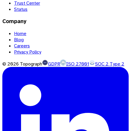
Trust Center
Status
Company
Home
Blog
Careers
Privacy Policy
©
2026
Topograph
GDPR
ISO 27001
SOC 2 Type 2