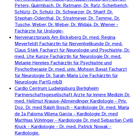
Peters, Quirmbach. Dr. Ratmann, Dr. Ratz, Scherberich,
Schlütz, Dr. Schulz, Dr. Schwarzer, Dr. Sharif, Dr.
Stephan-Odenthal, Dr. Stratmeyer, Dr. Temme. Dr.
Tusche, Weber, Dr. Weber, Dr. Widaja, Dr. Wiener -
Fachärzte für Urologie-
Nervenarztpraxis Am Bickeberg Dr. med. Regina
Meyerfeldt Fachärztin für Nervenheilkunde Dr. med.
Claus Stärk Facharzt für Neurologie und Psychiatrie, Dr.
med. Ute Kunze Fachärztin für Neurologie Dr. med.
Melanie Hennies Fachärztin für Psychiatrie und
Psychotherapie Dr. med. univ. Mohsen Bayat Facharzt
für Neurologie Dr. Sarah-Maria Löw Fachärztin für
Neurologie PartG mbB
Cardio Centrum Ludwigsburg Bietigheim
Partnerschaftsgesellschaft Arzte für innere Medizin Dr.
med. Hellmut Krause-Allmendinger Kardiologie - Priv.
Doz. Dr. med Ralph Bosch - Kardiologie Dr. med. Maria
de Ia Paloma Villena Garcia - Kardiologie Dr. med
Matthias Vöhringer - Kardiologie Dr. med Sebastian Cyrill
Kruck - Kardiologie - Dr. med. Patrick Nowak -
Kardiologie.