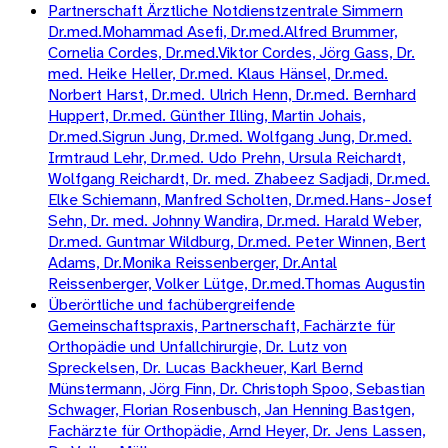
Partnerschaft Ärztliche Notdienstzentrale Simmern
Dr.med.Mohammad Asefi, Dr.med.Alfred Brummer,
Cornelia Cordes, Dr.med.Viktor Cordes, Jörg Gass, Dr.
med. Heike Heller, Dr.med. Klaus Hänsel, Dr.med.
Norbert Harst, Dr.med. Ulrich Henn, Dr.med. Bernhard
Huppert, Dr.med. Günther Illing, Martin Johais,
Dr.med.Sigrun Jung, Dr.med. Wolfgang Jung, Dr.med.
Irmtraud Lehr, Dr.med. Udo Prehn, Ursula Reichardt,
Wolfgang Reichardt, Dr. med. Zhabeez Sadjadi, Dr.med.
Elke Schiemann, Manfred Scholten, Dr.med.Hans-Josef
Sehn, Dr. med. Johnny Wandira, Dr.med. Harald Weber,
Dr.med. Guntmar Wildburg, Dr.med. Peter Winnen, Bert
Adams, Dr.Monika Reissenberger, Dr.Antal
Reissenberger, Volker Lütge, Dr.med.Thomas Augustin
Überörtliche und fachübergreifende
Gemeinschaftspraxis, Partnerschaft, Fachärzte für
Orthopädie und Unfallchirurgie, Dr. Lutz von
Spreckelsen, Dr. Lucas Backheuer, Karl Bernd
Münstermann, Jörg Finn, Dr. Christoph Spoo, Sebastian
Schwager, Florian Rosenbusch, Jan Henning Bastgen,
Fachärzte für Orthopädie, Arnd Heyer, Dr. Jens Lassen,