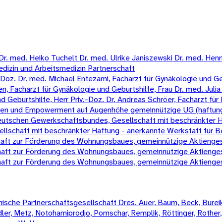
 med. Heiko Tuchelt Dr. med. Ulrike Janiszewski Dr. med. Henrik 
edizin und Arbeitsmedizin Partnerschaft
oz. Dr. med. Michael Entezami, Facharzt für Gynäkologie und Gebur
, Facharzt für Gynäkologie und Geburtshilfe, Frau Dr. med. Julia 
eburtshilfe, Herr Priv.-Doz. Dr. Andreas Schröer, Facharzt für 
chen und Empowerment auf Augenhöhe gemeinnützige UG (haftun
 Deutschen Gewerkschaftsbundes, Gesellschaft mit beschränkter 
schaft mit beschränkter Haftung - anerkannte Werkstatt für B
t zur Förderung des Wohnungsbaues, gemeinnützige Aktienges
t zur Förderung des Wohnungsbaues, gemeinnützige Aktienges
t zur Förderung des Wohnungsbaues, gemeinnützige Aktienges
sche Partnerschaftsgesellschaft Dres. Auer, Baum, Beck, Bureik,
Mädler, Metz, Notohamiprodjo, Pomschar, Remplik, Röttinger, Rother