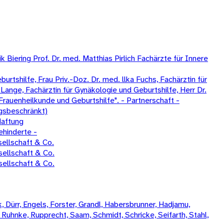
Biering Prof. Dr. med. Matthias Pirlich Fachärzte für Innere
tshilfe, Frau Priv.-Doz. Dr. med. llka Fuchs, Fachärztin für
Lange, Fachärztin für Gynäkologie und Geburtshilfe, Herr Dr.
Frauenheilkunde und Geburtshilfe". - Partnerschaft -
gsbeschränkt)
Haftung
ehinderte -
ellschaft & Co.
ellschaft & Co.
ellschaft & Co.
 Dürr, Engels, Forster, Grandl, Habersbrunner, Hadjamu,
, Ruhnke, Rupprecht, Saam, Schmidt, Schricke, Seifarth, Stahl,