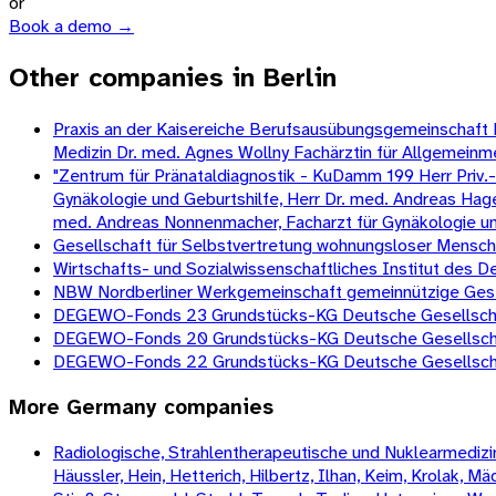
or
Book a demo →
Other companies in Berlin
Praxis an der Kaisereiche Berufsausübungsgemeinschaft Dr.
Medizin Dr. med. Agnes Wollny Fachärztin für Allgemeinm
"Zentrum für Pränataldiagnostik - KuDamm 199 Herr Priv.-D
Gynäkologie und Geburtshilfe, Herr Dr. med. Andreas Hagen
med. Andreas Nonnenmacher, Facharzt für Gynäkologie und G
Gesellschaft für Selbstvertretung wohnungsloser Mens
Wirtschafts- und Sozialwissenschaftliches Institut des
NBW Nordberliner Werkgemeinschaft gemeinnützige Gesell
DEGEWO-Fonds 23 Grundstücks-KG Deutsche Gesellschaf
DEGEWO-Fonds 20 Grundstücks-KG Deutsche Gesellschaf
DEGEWO-Fonds 22 Grundstücks-KG Deutsche Gesellschaf
More
Germany
companies
Radiologische, Strahlentherapeutische und Nuklearmedizini
Häussler, Hein, Hetterich, Hilbertz, Ilhan, Keim, Krolak, 