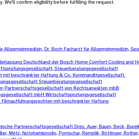
 We'll confirm eligibility before fulfilling the request.
t für Allgemeinmedizin, Dr. Boch Facharzt für Allgemeinmedizin, 
erlassung Deutschland der Bosch Home Comfort Cooling and H
ftsprüfungsgesellschaft, Steuerberatungsgesellschaft
ft mit beschränkter Haftung & Co. Kommanditgesellschaft.
üfungsgesellschaft Steuerberatungsgesellschaft
er Partnerschaftsgesellschaft von Rechtsanwälten mbB
gsgesellschaft mbH Wirtschaftsprüfungsgesellschaft
Filmaufführungsrechten mit beschränkter Haftung
sche Partnerschaftsgesellschaft Dres. Auer, Baum, Beck, Bureik,
Mädler, Metz, Notohamiprodjo, Pomschar, Remplik, Röttinger, Rother