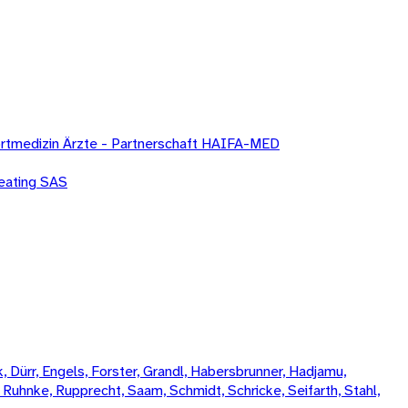
Sportmedizin Ärzte - Partnerschaft HAIFA-MED
eating SAS
 Dürr, Engels, Forster, Grandl, Habersbrunner, Hadjamu,
, Ruhnke, Rupprecht, Saam, Schmidt, Schricke, Seifarth, Stahl,