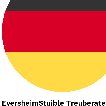
EversheimStuible Treuberate