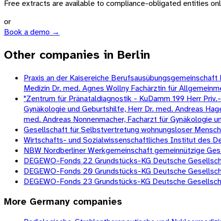
Free extracts are available to compliance-obligated entities only.
or
Book a demo →
Other companies in Berlin
Praxis an der Kaisereiche Berufsausübungsgemeinschaft Dr.
Medizin Dr. med. Agnes Wollny Fachärztin für Allgemeinm
"Zentrum für Pränataldiagnostik - KuDamm 199 Herr Priv.-D
Gynäkologie und Geburtshilfe, Herr Dr. med. Andreas Hagen
med. Andreas Nonnenmacher, Facharzt für Gynäkologie und G
Gesellschaft für Selbstvertretung wohnungsloser Mens
Wirtschafts- und Sozialwissenschaftliches Institut des
NBW Nordberliner Werkgemeinschaft gemeinnützige Gesell
DEGEWO-Fonds 22 Grundstücks-KG Deutsche Gesellschaf
DEGEWO-Fonds 20 Grundstücks-KG Deutsche Gesellschaf
DEGEWO-Fonds 23 Grundstücks-KG Deutsche Gesellschaf
More
Germany
companies