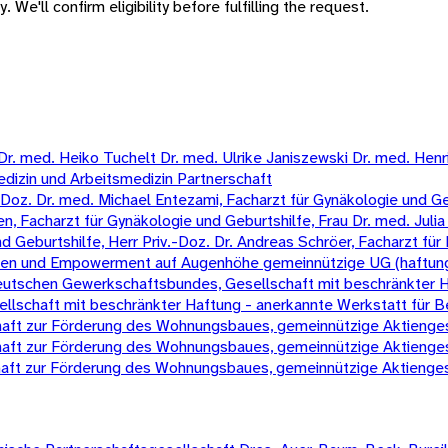
 We'll confirm eligibility before fulfilling the request.
 med. Heiko Tuchelt Dr. med. Ulrike Janiszewski Dr. med. Henrik 
edizin und Arbeitsmedizin Partnerschaft
oz. Dr. med. Michael Entezami, Facharzt für Gynäkologie und Gebur
, Facharzt für Gynäkologie und Geburtshilfe, Frau Dr. med. Julia 
eburtshilfe, Herr Priv.-Doz. Dr. Andreas Schröer, Facharzt für 
chen und Empowerment auf Augenhöhe gemeinnützige UG (haftun
 Deutschen Gewerkschaftsbundes, Gesellschaft mit beschränkter 
schaft mit beschränkter Haftung - anerkannte Werkstatt für B
t zur Förderung des Wohnungsbaues, gemeinnützige Aktienges
t zur Förderung des Wohnungsbaues, gemeinnützige Aktienges
t zur Förderung des Wohnungsbaues, gemeinnützige Aktienges