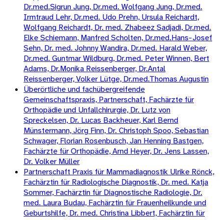
Dr.med.Sigrun Jung, Dr.med. Wolfgang Jung, Dr.med.
Irmtraud Lehr, Dr.med. Udo Prehn, Ursula Reichardt,
Wolfgang Reichardt, Dr. med. Zhabeez Sadjadi, Dr.med.
Elke Schiemann, Manfred Scholten, Dr.med.Hans-Josef
Sehn, Dr. med. Johnny Wandira, Dr.med. Harald Weber,
Dr.med. Guntmar Wildburg, Dr.med. Peter Winnen, Bert
Adams, Dr.Monika Reissenberger, Dr.Antal
Reissenberger, Volker Lütge, Dr.med.Thomas Augustin
Überörtliche und fachübergreifende
Gemeinschaftspraxis, Partnerschaft, Fachärzte für
Orthopädie und Unfallchirurgie, Dr. Lutz von
Spreckelsen, Dr. Lucas Backheuer, Karl Bernd
Münstermann, Jörg Finn, Dr. Christoph Spoo, Sebastian
Schwager, Florian Rosenbusch, Jan Henning Bastgen,
Fachärzte für Orthopädie, Arnd Heyer, Dr. Jens Lassen,
Dr. Volker Müller
Partnerschaft Praxis für Mammadiagnostik Ulrike Rönck,
Fachärztin für Radiologische Diagnostik, Dr. med. Katja
Sommer, Fachärztin für Diagnostische Radiologie, Dr.
med. Laura Budau, Fachärztin für Frauenheilkunde und
Geburtshilfe, Dr. med. Christina Libbert, Fachärztin für