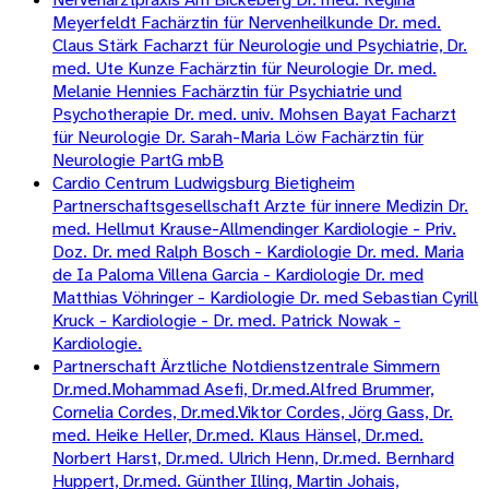
Meyerfeldt Fachärztin für Nervenheilkunde Dr. med.
Claus Stärk Facharzt für Neurologie und Psychiatrie, Dr.
med. Ute Kunze Fachärztin für Neurologie Dr. med.
Melanie Hennies Fachärztin für Psychiatrie und
Psychotherapie Dr. med. univ. Mohsen Bayat Facharzt
für Neurologie Dr. Sarah-Maria Löw Fachärztin für
Neurologie PartG mbB
Cardio Centrum Ludwigsburg Bietigheim
Partnerschaftsgesellschaft Arzte für innere Medizin Dr.
med. Hellmut Krause-Allmendinger Kardiologie - Priv.
Doz. Dr. med Ralph Bosch - Kardiologie Dr. med. Maria
de Ia Paloma Villena Garcia - Kardiologie Dr. med
Matthias Vöhringer - Kardiologie Dr. med Sebastian Cyrill
Kruck - Kardiologie - Dr. med. Patrick Nowak -
Kardiologie.
Partnerschaft Ärztliche Notdienstzentrale Simmern
Dr.med.Mohammad Asefi, Dr.med.Alfred Brummer,
Cornelia Cordes, Dr.med.Viktor Cordes, Jörg Gass, Dr.
med. Heike Heller, Dr.med. Klaus Hänsel, Dr.med.
Norbert Harst, Dr.med. Ulrich Henn, Dr.med. Bernhard
Huppert, Dr.med. Günther Illing, Martin Johais,