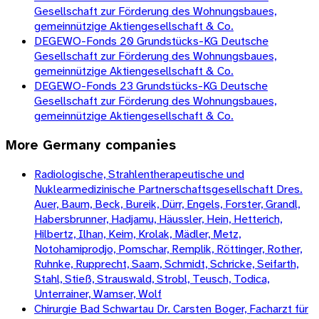
Gesellschaft zur Förderung des Wohnungsbaues,
gemeinnützige Aktiengesellschaft & Co.
DEGEWO-Fonds 20 Grundstücks-KG Deutsche
Gesellschaft zur Förderung des Wohnungsbaues,
gemeinnützige Aktiengesellschaft & Co.
DEGEWO-Fonds 23 Grundstücks-KG Deutsche
Gesellschaft zur Förderung des Wohnungsbaues,
gemeinnützige Aktiengesellschaft & Co.
More
Germany
companies
Radiologische, Strahlentherapeutische und
Nuklearmedizinische Partnerschaftsgesellschaft Dres.
Auer, Baum, Beck, Bureik, Dürr, Engels, Forster, Grandl,
Habersbrunner, Hadjamu, Häussler, Hein, Hetterich,
Hilbertz, Ilhan, Keim, Krolak, Mädler, Metz,
Notohamiprodjo, Pomschar, Remplik, Röttinger, Rother,
Ruhnke, Rupprecht, Saam, Schmidt, Schricke, Seifarth,
Stahl, Stieß, Strauswald, Strobl, Teusch, Todica,
Unterrainer, Wamser, Wolf
Chirurgie Bad Schwartau Dr. Carsten Boger, Facharzt für