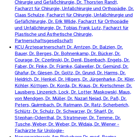
Chirurgie und Gefäßchirurgie, Dr. Thorsten Randt,
Facharzt für Chirurgie, Unfallchirurgie und Orthopädie, Dr.
Claas Schulze, Facharzt für Chirurgie, Unfallchirurgie und
Gefäßchirurgie, Dr. Erik Wilde, Facharzt für Orthopädie
und Unfallchirurgie, Dr. Tobias Frank Lutz, Facharzt für
Plastische und Ästhetische Chirurgie,
Partnerschaftsgesellschaft
KCU Ärztepartnerschaft Dr. Arntzen, Dr. Balzien, Dr.
Bauer, Dr. Berges, Dr. Bohnenkamp, Dr. Bücker, Dr.
Courage, Dr. Czerlinski, Dr. Denil, Eisenbach, Engels, Dr.
Faber, Dr. Finke, Dr. Främke, Gälweiler, Dr. Gemünd, Dr.
Ghafur, Dr. Giesen, Dr. Goltz, Dr. Grund, Dr. Harms, Dr.
Heidrich, Dr. Henkel, Dr. Hilgers, Dr. Jürgenharke, Dr. Klier,
Köhler, Köttgen, Dr. Korda, Dr. Kraus, Dr. Kretschmer, Dr.
Lausberg, Linzenich, Lock, Dr. Lotter, Maskowski, Maus,
von Mendgen, Dr. Müller, Dr. Nazari Nejad, Dr. Paß, Dr.
Peters, Quirmbach. Dr. Ratmann, Dr. Ratz, Scherberich,
Schlütz, Dr. Schulz, Dr. Schwarzer, Dr. Sharif, Dr.
Stephan-Odenthal, Dr. Stratmeyer, Dr. Temme. Dr.
Tusche, Weber, Dr. Weber, Dr. Widaja, Dr. Wiener -
Fachärzte für Urologie-
Nervenarztpraxis Am Bickeberg Dr. med. Regina