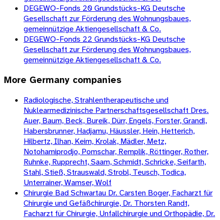
DEGEWO-Fonds 20 Grundstücks-KG Deutsche
Gesellschaft zur Förderung des Wohnungsbaues,
gemeinnützige Aktiengesellschaft & Co.
DEGEWO-Fonds 22 Grundstücks-KG Deutsche
Gesellschaft zur Förderung des Wohnungsbaues,
gemeinnützige Aktiengesellschaft & Co.
More
Germany
companies
Radiologische, Strahlentherapeutische und
Nuklearmedizinische Partnerschaftsgesellschaft Dres.
Auer, Baum, Beck, Bureik, Dürr, Engels, Forster, Grandl,
Habersbrunner, Hadjamu, Häussler, Hein, Hetterich,
Hilbertz, Ilhan, Keim, Krolak, Mädler, Metz,
Notohamiprodjo, Pomschar, Remplik, Röttinger, Rother,
Ruhnke, Rupprecht, Saam, Schmidt, Schricke, Seifarth,
Stahl, Stieß, Strauswald, Strobl, Teusch, Todica,
Unterrainer, Wamser, Wolf
Chirurgie Bad Schwartau Dr. Carsten Boger, Facharzt für
Chirurgie und Gefäßchirurgie, Dr. Thorsten Randt,
Facharzt für Chirurgie, Unfallchirurgie und Orthopädie, Dr.