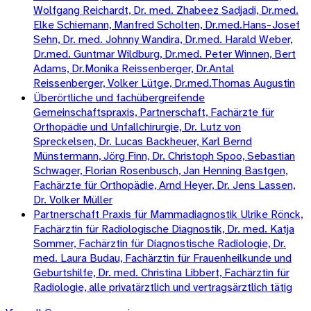
Wolfgang Reichardt, Dr. med. Zhabeez Sadjadi, Dr.med.
Elke Schiemann, Manfred Scholten, Dr.med.Hans-Josef
Sehn, Dr. med. Johnny Wandira, Dr.med. Harald Weber,
Dr.med. Guntmar Wildburg, Dr.med. Peter Winnen, Bert
Adams, Dr.Monika Reissenberger, Dr.Antal
Reissenberger, Volker Lütge, Dr.med.Thomas Augustin
Überörtliche und fachübergreifende
Gemeinschaftspraxis, Partnerschaft, Fachärzte für
Orthopädie und Unfallchirurgie, Dr. Lutz von
Spreckelsen, Dr. Lucas Backheuer, Karl Bernd
Münstermann, Jörg Finn, Dr. Christoph Spoo, Sebastian
Schwager, Florian Rosenbusch, Jan Henning Bastgen,
Fachärzte für Orthopädie, Arnd Heyer, Dr. Jens Lassen,
Dr. Volker Müller
Partnerschaft Praxis für Mammadiagnostik Ulrike Rönck,
Fachärztin für Radiologische Diagnostik, Dr. med. Katja
Sommer, Fachärztin für Diagnostische Radiologie, Dr.
med. Laura Budau, Fachärztin für Frauenheilkunde und
Geburtshilfe, Dr. med. Christina Libbert, Fachärztin für
Radiologie, alle privatärztlich und vertragsärztlich tätig