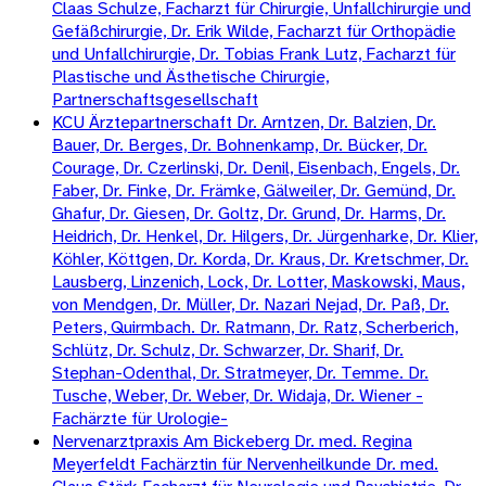
Claas Schulze, Facharzt für Chirurgie, Unfallchirurgie und
Gefäßchirurgie, Dr. Erik Wilde, Facharzt für Orthopädie
und Unfallchirurgie, Dr. Tobias Frank Lutz, Facharzt für
Plastische und Ästhetische Chirurgie,
Partnerschaftsgesellschaft
KCU Ärztepartnerschaft Dr. Arntzen, Dr. Balzien, Dr.
Bauer, Dr. Berges, Dr. Bohnenkamp, Dr. Bücker, Dr.
Courage, Dr. Czerlinski, Dr. Denil, Eisenbach, Engels, Dr.
Faber, Dr. Finke, Dr. Främke, Gälweiler, Dr. Gemünd, Dr.
Ghafur, Dr. Giesen, Dr. Goltz, Dr. Grund, Dr. Harms, Dr.
Heidrich, Dr. Henkel, Dr. Hilgers, Dr. Jürgenharke, Dr. Klier,
Köhler, Köttgen, Dr. Korda, Dr. Kraus, Dr. Kretschmer, Dr.
Lausberg, Linzenich, Lock, Dr. Lotter, Maskowski, Maus,
von Mendgen, Dr. Müller, Dr. Nazari Nejad, Dr. Paß, Dr.
Peters, Quirmbach. Dr. Ratmann, Dr. Ratz, Scherberich,
Schlütz, Dr. Schulz, Dr. Schwarzer, Dr. Sharif, Dr.
Stephan-Odenthal, Dr. Stratmeyer, Dr. Temme. Dr.
Tusche, Weber, Dr. Weber, Dr. Widaja, Dr. Wiener -
Fachärzte für Urologie-
Nervenarztpraxis Am Bickeberg Dr. med. Regina
Meyerfeldt Fachärztin für Nervenheilkunde Dr. med.