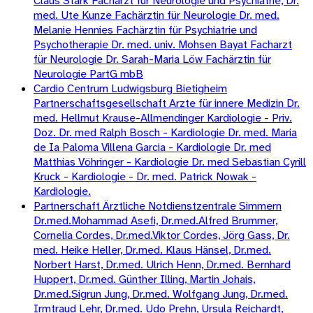
Claus Stärk Facharzt für Neurologie und Psychiatrie, Dr.
med. Ute Kunze Fachärztin für Neurologie Dr. med.
Melanie Hennies Fachärztin für Psychiatrie und
Psychotherapie Dr. med. univ. Mohsen Bayat Facharzt
für Neurologie Dr. Sarah-Maria Löw Fachärztin für
Neurologie PartG mbB
Cardio Centrum Ludwigsburg Bietigheim
Partnerschaftsgesellschaft Arzte für innere Medizin Dr.
med. Hellmut Krause-Allmendinger Kardiologie - Priv.
Doz. Dr. med Ralph Bosch - Kardiologie Dr. med. Maria
de Ia Paloma Villena Garcia - Kardiologie Dr. med
Matthias Vöhringer - Kardiologie Dr. med Sebastian Cyrill
Kruck - Kardiologie - Dr. med. Patrick Nowak -
Kardiologie.
Partnerschaft Ärztliche Notdienstzentrale Simmern
Dr.med.Mohammad Asefi, Dr.med.Alfred Brummer,
Cornelia Cordes, Dr.med.Viktor Cordes, Jörg Gass, Dr.
med. Heike Heller, Dr.med. Klaus Hänsel, Dr.med.
Norbert Harst, Dr.med. Ulrich Henn, Dr.med. Bernhard
Huppert, Dr.med. Günther Illing, Martin Johais,
Dr.med.Sigrun Jung, Dr.med. Wolfgang Jung, Dr.med.
Irmtraud Lehr, Dr.med. Udo Prehn, Ursula Reichardt,