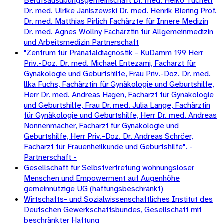
Berufsausübungsgemeinschaft Dr. med. Heiko Tuchelt
Dr. med. Ulrike Janiszewski Dr. med. Henrik Biering Prof.
Dr. med. Matthias Pirlich Fachärzte für Innere Medizin
Dr. med. Agnes Wollny Fachärztin für Allgemeinmedizin
und Arbeitsmedizin Partnerschaft
"Zentrum für Pränataldiagnostik - KuDamm 199 Herr
Priv.-Doz. Dr. med. Michael Entezami, Facharzt für
Gynäkologie und Geburtshilfe, Frau Priv.-Doz. Dr. med.
llka Fuchs, Fachärztin für Gynäkologie und Geburtshilfe,
Herr Dr. med. Andreas Hagen, Facharzt für Gynäkologie
und Geburtshilfe, Frau Dr. med. Julia Lange, Fachärztin
für Gynäkologie und Geburtshilfe, Herr Dr. med. Andreas
Nonnenmacher, Facharzt für Gynäkologie und
Geburtshilfe, Herr Priv.-Doz. Dr. Andreas Schröer,
Facharzt für Frauenheilkunde und Geburtshilfe". -
Partnerschaft -
Gesellschaft für Selbstvertretung wohnungsloser
Menschen und Empowerment auf Augenhöhe
gemeinnützige UG (haftungsbeschränkt)
Wirtschafts- und Sozialwissenschaftliches Institut des
Deutschen Gewerkschaftsbundes, Gesellschaft mit
beschränkter Haftung