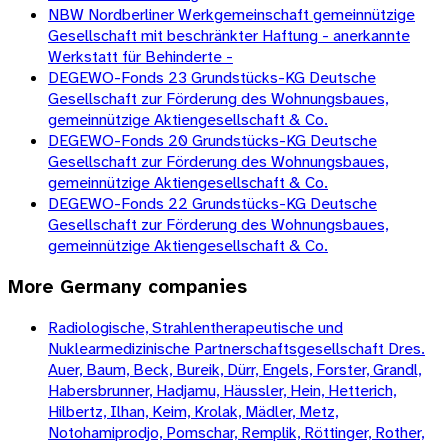
NBW Nordberliner Werkgemeinschaft gemeinnützige
Gesellschaft mit beschränkter Haftung - anerkannte
Werkstatt für Behinderte -
DEGEWO-Fonds 23 Grundstücks-KG Deutsche
Gesellschaft zur Förderung des Wohnungsbaues,
gemeinnützige Aktiengesellschaft & Co.
DEGEWO-Fonds 20 Grundstücks-KG Deutsche
Gesellschaft zur Förderung des Wohnungsbaues,
gemeinnützige Aktiengesellschaft & Co.
DEGEWO-Fonds 22 Grundstücks-KG Deutsche
Gesellschaft zur Förderung des Wohnungsbaues,
gemeinnützige Aktiengesellschaft & Co.
More
Germany
companies
Radiologische, Strahlentherapeutische und
Nuklearmedizinische Partnerschaftsgesellschaft Dres.
Auer, Baum, Beck, Bureik, Dürr, Engels, Forster, Grandl,
Habersbrunner, Hadjamu, Häussler, Hein, Hetterich,
Hilbertz, Ilhan, Keim, Krolak, Mädler, Metz,
Notohamiprodjo, Pomschar, Remplik, Röttinger, Rother,