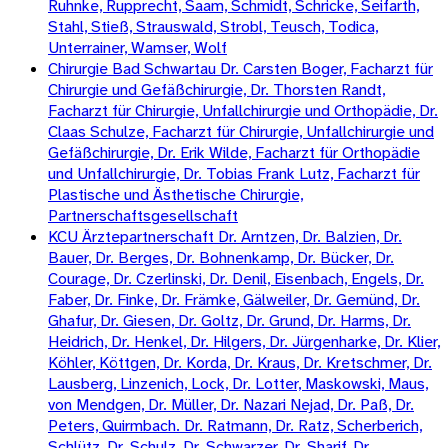
Ruhnke, Rupprecht, Saam, Schmidt, Schricke, Seifarth,
Stahl, Stieß, Strauswald, Strobl, Teusch, Todica,
Unterrainer, Wamser, Wolf
Chirurgie Bad Schwartau Dr. Carsten Boger, Facharzt für
Chirurgie und Gefäßchirurgie, Dr. Thorsten Randt,
Facharzt für Chirurgie, Unfallchirurgie und Orthopädie, Dr.
Claas Schulze, Facharzt für Chirurgie, Unfallchirurgie und
Gefäßchirurgie, Dr. Erik Wilde, Facharzt für Orthopädie
und Unfallchirurgie, Dr. Tobias Frank Lutz, Facharzt für
Plastische und Ästhetische Chirurgie,
Partnerschaftsgesellschaft
KCU Ärztepartnerschaft Dr. Arntzen, Dr. Balzien, Dr.
Bauer, Dr. Berges, Dr. Bohnenkamp, Dr. Bücker, Dr.
Courage, Dr. Czerlinski, Dr. Denil, Eisenbach, Engels, Dr.
Faber, Dr. Finke, Dr. Främke, Gälweiler, Dr. Gemünd, Dr.
Ghafur, Dr. Giesen, Dr. Goltz, Dr. Grund, Dr. Harms, Dr.
Heidrich, Dr. Henkel, Dr. Hilgers, Dr. Jürgenharke, Dr. Klier,
Köhler, Köttgen, Dr. Korda, Dr. Kraus, Dr. Kretschmer, Dr.
Lausberg, Linzenich, Lock, Dr. Lotter, Maskowski, Maus,
von Mendgen, Dr. Müller, Dr. Nazari Nejad, Dr. Paß, Dr.
Peters, Quirmbach. Dr. Ratmann, Dr. Ratz, Scherberich,
Schlütz, Dr. Schulz, Dr. Schwarzer, Dr. Sharif, Dr.