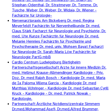
Stephan-Odenthal, Dr. Stratmeyer, Dr. Temme. Dr.
Tusche, Weber, Dr. Weber, Dr. Widaja, Dr. Wiener -
Fachärzte für Urologie-
Nervenarztpraxis Am Bickeberg Dr. med. Regina
Meyerfeldt Fachärztin für Nervenheilkunde Dr. med.
Claus Stärk Facharzt für Neurologie und Psychiatrie, Dr.
med. Ute Kunze Fachärztin für Neurologie Dr. med.
Melanie Hennies Fachärztin für Psychiatrie und
Psychotherapie Dr. med. univ. Mohsen Bayat Facharzt
für Neurologie Dr. Sarah-Maria Löw Fachärztin für
Neurologie PartG mbB
Cardio Centrum Ludwigsburg Bietigheim
Partnerschaftsgesellschaft Arzte für innere Medizin Dr.
med. Hellmut Krause-Allmendinger Kardiologie - Priv.
Doz. Dr. med Ralph Bosch - Kardiologie Dr. med. Maria
de Ia Paloma Villena Garcia - Kardiologie Dr. med
Matthias Vöhringer - Kardiologie Dr. med Sebastian Cyrill
Kruck - Kardiologie - Dr. med. Patrick Nowak -
Kardiologie.
Partnerschaft Ärztliche Notdienstzentrale Simmern
Dr.med.Mohammad Asefi, Dr.med.Alfred Brummer,