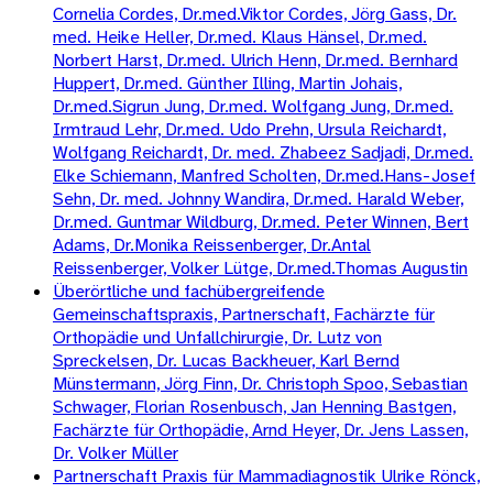
Cornelia Cordes, Dr.med.Viktor Cordes, Jörg Gass, Dr.
med. Heike Heller, Dr.med. Klaus Hänsel, Dr.med.
Norbert Harst, Dr.med. Ulrich Henn, Dr.med. Bernhard
Huppert, Dr.med. Günther Illing, Martin Johais,
Dr.med.Sigrun Jung, Dr.med. Wolfgang Jung, Dr.med.
Irmtraud Lehr, Dr.med. Udo Prehn, Ursula Reichardt,
Wolfgang Reichardt, Dr. med. Zhabeez Sadjadi, Dr.med.
Elke Schiemann, Manfred Scholten, Dr.med.Hans-Josef
Sehn, Dr. med. Johnny Wandira, Dr.med. Harald Weber,
Dr.med. Guntmar Wildburg, Dr.med. Peter Winnen, Bert
Adams, Dr.Monika Reissenberger, Dr.Antal
Reissenberger, Volker Lütge, Dr.med.Thomas Augustin
Überörtliche und fachübergreifende
Gemeinschaftspraxis, Partnerschaft, Fachärzte für
Orthopädie und Unfallchirurgie, Dr. Lutz von
Spreckelsen, Dr. Lucas Backheuer, Karl Bernd
Münstermann, Jörg Finn, Dr. Christoph Spoo, Sebastian
Schwager, Florian Rosenbusch, Jan Henning Bastgen,
Fachärzte für Orthopädie, Arnd Heyer, Dr. Jens Lassen,
Dr. Volker Müller
Partnerschaft Praxis für Mammadiagnostik Ulrike Rönck,