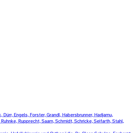
 Dürr, Engels, Forster, Grandl, Habersbrunner, Hadjamu,
, Ruhnke, Rupprecht, Saam, Schmidt, Schricke, Seifarth, Stahl,