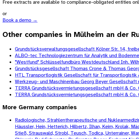
Free extracts are available to compliance-obligated entities only.
or
Book a demo →
Other companies in Mülheim an der R
Grundstücksverwaltungsgesellschaft Kölner Str. 14, frei
ALBO-tec Technologiezentrum für Analytik und Bodenmec
"Westfund" Schlüsselfundbüro Westdeutschland Inh. Wil
Grundstücksgesellschaft Thomas Crone & Thomas Georg
HTL Transportlogistik Gesellschaft für Transportlogisti
Werkzeug- und Maschinenbau Georg Beyer Gesellschaft 
TERRA Grundstücksvermietungsgesellschaft mbH & Co. 
TERRA Grundstücksvermietungsgesellschaft mbH & Co. O
More
Germany
companies
Radiologische, Strahlentherapeutische und Nuklearmedizini
Häussler, Hein, Hetterich, Hilbertz, Ilhan, Keim, Krolak, 
Stieß, Strauswald, Strobl, Teusch, Todica, Unterrainer, W