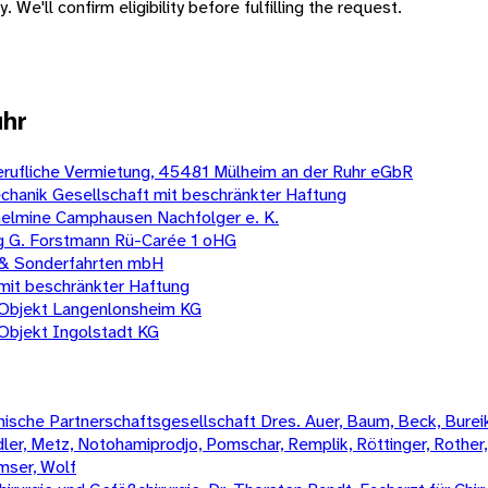
 We'll confirm eligibility before fulfilling the request.
uhr
berufliche Vermietung, 45481 Mülheim an der Ruhr eGbR
hanik Gesellschaft mit beschränkter Haftung
helmine Camphausen Nachfolger e. K.
 G. Forstmann Rü-Carée 1 oHG
k & Sonderfahrten mbH
mit beschränkter Haftung
Objekt Langenlonsheim KG
bjekt Ingolstadt KG
sche Partnerschaftsgesellschaft Dres. Auer, Baum, Beck, Bureik,
Mädler, Metz, Notohamiprodjo, Pomschar, Remplik, Röttinger, Rother
amser, Wolf