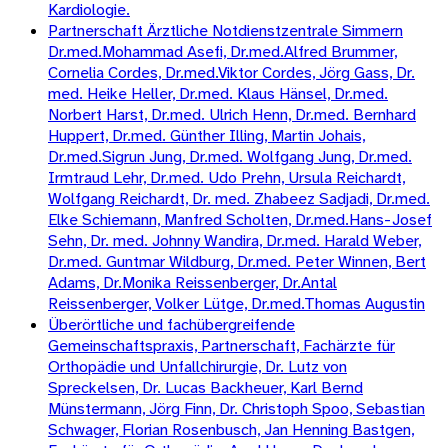
Kardiologie.
Partnerschaft Ärztliche Notdienstzentrale Simmern
Dr.med.Mohammad Asefi, Dr.med.Alfred Brummer,
Cornelia Cordes, Dr.med.Viktor Cordes, Jörg Gass, Dr.
med. Heike Heller, Dr.med. Klaus Hänsel, Dr.med.
Norbert Harst, Dr.med. Ulrich Henn, Dr.med. Bernhard
Huppert, Dr.med. Günther Illing, Martin Johais,
Dr.med.Sigrun Jung, Dr.med. Wolfgang Jung, Dr.med.
Irmtraud Lehr, Dr.med. Udo Prehn, Ursula Reichardt,
Wolfgang Reichardt, Dr. med. Zhabeez Sadjadi, Dr.med.
Elke Schiemann, Manfred Scholten, Dr.med.Hans-Josef
Sehn, Dr. med. Johnny Wandira, Dr.med. Harald Weber,
Dr.med. Guntmar Wildburg, Dr.med. Peter Winnen, Bert
Adams, Dr.Monika Reissenberger, Dr.Antal
Reissenberger, Volker Lütge, Dr.med.Thomas Augustin
Überörtliche und fachübergreifende
Gemeinschaftspraxis, Partnerschaft, Fachärzte für
Orthopädie und Unfallchirurgie, Dr. Lutz von
Spreckelsen, Dr. Lucas Backheuer, Karl Bernd
Münstermann, Jörg Finn, Dr. Christoph Spoo, Sebastian
Schwager, Florian Rosenbusch, Jan Henning Bastgen,