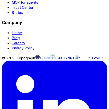
MCP for agents
Trust Center
Status
Company
Home
Blog
Careers
Privacy Policy
©
2026
Topograph
GDPR
ISO 27001
SOC 2 Type 2