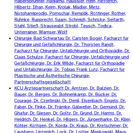
Habersbrunner, Hadjamu, Häussler, Hein, Hetterich,
Hilbertz, Ilhan, Keim, Krolak, Mädler, Metz,
Notohamiprodjo, Pomschar, Remplik, Röttinger, Rother,
Ruhnke, Rupprecht, Saam, Schmidt, Schricke, Seifarth,
Stahl, Stieß, Strauswald, Strobl, Teusch, Todica,
Unterrainer, Wamser, Wolf
Chirurgie Bad Schwartau Dr. Carsten Boger, Facharzt für
Chirurgie und Gefäßchirurgie, Dr. Thorsten Randt,
Facharzt für Chirurgie, Unfallchirurgie und Orthopädie, Dr.
Claas Schulze, Facharzt für Chirurgie, Unfallchirurgie und
Gefäßchirurgie, Dr. Erik Wilde, Facharzt für Orthopädie
und Unfallchirurgie, Dr. Tobias Frank Lutz, Facharzt für
Plastische und Ästhetische Chirurgie,
Partnerschaftsgesellschaft
KCU Ärztepartnerschaft Dr. Arntzen, Dr. Balzien, Dr.
Bauer, Dr. Berges, Dr. Bohnenkamp, Dr. Bücker, Dr.
Courage, Dr. Czerlinski, Dr. Denil, Eisenbach, Engels, Dr.
Faber, Dr. Finke, Dr. Främke, Gälweiler, Dr. Gemünd, Dr.
Ghafur, Dr. Giesen, Dr. Goltz, Dr. Grund, Dr. Harms, Dr.
Heidrich, Dr. Henkel, Dr. Hilgers, Dr. Jürgenharke, Dr. Klier,
Köhler, Köttgen, Dr. Korda, Dr. Kraus, Dr. Kretschmer, Dr.
Lausberg, Linzenich, Lock, Dr. Lotter, Maskowski, Maus,