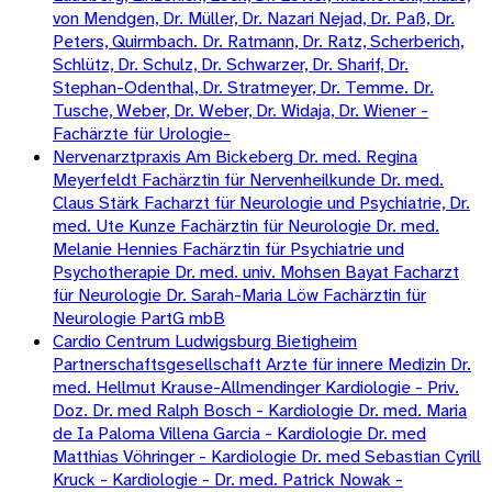
von Mendgen, Dr. Müller, Dr. Nazari Nejad, Dr. Paß, Dr.
Peters, Quirmbach. Dr. Ratmann, Dr. Ratz, Scherberich,
Schlütz, Dr. Schulz, Dr. Schwarzer, Dr. Sharif, Dr.
Stephan-Odenthal, Dr. Stratmeyer, Dr. Temme. Dr.
Tusche, Weber, Dr. Weber, Dr. Widaja, Dr. Wiener -
Fachärzte für Urologie-
Nervenarztpraxis Am Bickeberg Dr. med. Regina
Meyerfeldt Fachärztin für Nervenheilkunde Dr. med.
Claus Stärk Facharzt für Neurologie und Psychiatrie, Dr.
med. Ute Kunze Fachärztin für Neurologie Dr. med.
Melanie Hennies Fachärztin für Psychiatrie und
Psychotherapie Dr. med. univ. Mohsen Bayat Facharzt
für Neurologie Dr. Sarah-Maria Löw Fachärztin für
Neurologie PartG mbB
Cardio Centrum Ludwigsburg Bietigheim
Partnerschaftsgesellschaft Arzte für innere Medizin Dr.
med. Hellmut Krause-Allmendinger Kardiologie - Priv.
Doz. Dr. med Ralph Bosch - Kardiologie Dr. med. Maria
de Ia Paloma Villena Garcia - Kardiologie Dr. med
Matthias Vöhringer - Kardiologie Dr. med Sebastian Cyrill
Kruck - Kardiologie - Dr. med. Patrick Nowak -