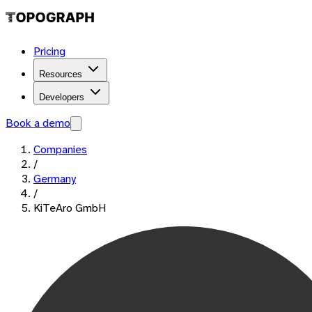
Pricing
Resources
Developers
Book a demo
Companies
/
Germany
/
KiTeAro GmbH