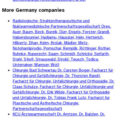
More
Germany
companies
Radiologische, Strahlentherapeutische und
Nuklearmedizinische Partnerschaftsgesellschaft Dres.
Auer, Baum, Beck, Bureik, Dürr, Engels, Forster, Grandl,
Habersbrunner, Hadjamu, Häussler, Hein, Hetterich,
Hilbertz, Ilhan, Keim, Krolak, Mädler, Metz,
Notohamiprodjo, Pomschar, Remplik, Röttinger, Rother,
Ruhnke, Rupprecht, Saam, Schmidt, Schricke, Seifarth,
Stahl, Stieß, Strauswald, Strobl, Teusch, Todica,
Unterrainer, Wamser, Wolf
Chirurgie Bad Schwartau Dr. Carsten Boger, Facharzt für
Chirurgie und Gefäßchirurgie, Dr. Thorsten Randt,
Facharzt für Chirurgie, Unfallchirurgie und Orthopädie, Dr.
Claas Schulze, Facharzt für Chirurgie, Unfallchirurgie und
Gefäßchirurgie, Dr. Erik Wilde, Facharzt für Orthopädie
und Unfallchirurgie, Dr. Tobias Frank Lutz, Facharzt für
Plastische und Ästhetische Chirurgie,
Partnerschaftsgesellschaft
KCU Ärztepartnerschaft Dr. Arntzen, Dr. Balzien, Dr.