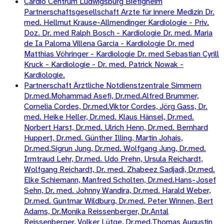
Cardio Centrum Ludwigsburg Bietigheim
Partnerschaftsgesellschaft Arzte für innere Medizin Dr.
med. Hellmut Krause-Allmendinger Kardiologie - Priv.
Doz. Dr. med Ralph Bosch - Kardiologie Dr. med. Maria
de Ia Paloma Villena Garcia - Kardiologie Dr. med
Matthias Vöhringer - Kardiologie Dr. med Sebastian Cyrill
Kruck - Kardiologie - Dr. med. Patrick Nowak -
Kardiologie.
Partnerschaft Ärztliche Notdienstzentrale Simmern
Dr.med.Mohammad Asefi, Dr.med.Alfred Brummer,
Cornelia Cordes, Dr.med.Viktor Cordes, Jörg Gass, Dr.
med. Heike Heller, Dr.med. Klaus Hänsel, Dr.med.
Norbert Harst, Dr.med. Ulrich Henn, Dr.med. Bernhard
Huppert, Dr.med. Günther Illing, Martin Johais,
Dr.med.Sigrun Jung, Dr.med. Wolfgang Jung, Dr.med.
Irmtraud Lehr, Dr.med. Udo Prehn, Ursula Reichardt,
Wolfgang Reichardt, Dr. med. Zhabeez Sadjadi, Dr.med.
Elke Schiemann, Manfred Scholten, Dr.med.Hans-Josef
Sehn, Dr. med. Johnny Wandira, Dr.med. Harald Weber,
Dr.med. Guntmar Wildburg, Dr.med. Peter Winnen, Bert
Adams, Dr.Monika Reissenberger, Dr.Antal
Reissenberger, Volker Lütge, Dr.med.Thomas Augustin