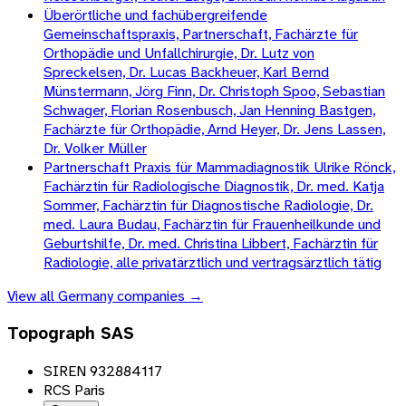
Überörtliche und fachübergreifende
Gemeinschaftspraxis, Partnerschaft, Fachärzte für
Orthopädie und Unfallchirurgie, Dr. Lutz von
Spreckelsen, Dr. Lucas Backheuer, Karl Bernd
Münstermann, Jörg Finn, Dr. Christoph Spoo, Sebastian
Schwager, Florian Rosenbusch, Jan Henning Bastgen,
Fachärzte für Orthopädie, Arnd Heyer, Dr. Jens Lassen,
Dr. Volker Müller
Partnerschaft Praxis für Mammadiagnostik Ulrike Rönck,
Fachärztin für Radiologische Diagnostik, Dr. med. Katja
Sommer, Fachärztin für Diagnostische Radiologie, Dr.
med. Laura Budau, Fachärztin für Frauenheilkunde und
Geburtshilfe, Dr. med. Christina Libbert, Fachärztin für
Radiologie, alle privatärztlich und vertragsärztlich tätig
View all
Germany
companies →
Topograph SAS
SIREN 932884117
RCS Paris