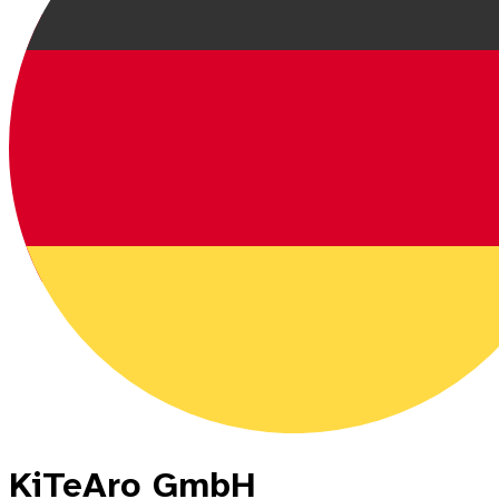
KiTeAro GmbH