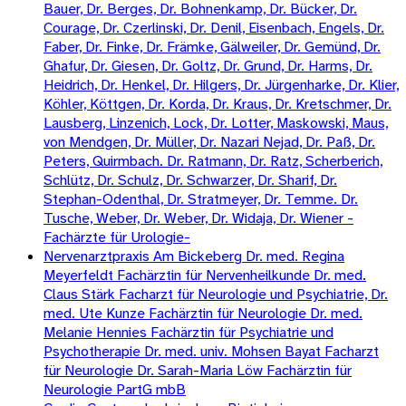
Bauer, Dr. Berges, Dr. Bohnenkamp, Dr. Bücker, Dr.
Courage, Dr. Czerlinski, Dr. Denil, Eisenbach, Engels, Dr.
Faber, Dr. Finke, Dr. Främke, Gälweiler, Dr. Gemünd, Dr.
Ghafur, Dr. Giesen, Dr. Goltz, Dr. Grund, Dr. Harms, Dr.
Heidrich, Dr. Henkel, Dr. Hilgers, Dr. Jürgenharke, Dr. Klier,
Köhler, Köttgen, Dr. Korda, Dr. Kraus, Dr. Kretschmer, Dr.
Lausberg, Linzenich, Lock, Dr. Lotter, Maskowski, Maus,
von Mendgen, Dr. Müller, Dr. Nazari Nejad, Dr. Paß, Dr.
Peters, Quirmbach. Dr. Ratmann, Dr. Ratz, Scherberich,
Schlütz, Dr. Schulz, Dr. Schwarzer, Dr. Sharif, Dr.
Stephan-Odenthal, Dr. Stratmeyer, Dr. Temme. Dr.
Tusche, Weber, Dr. Weber, Dr. Widaja, Dr. Wiener -
Fachärzte für Urologie-
Nervenarztpraxis Am Bickeberg Dr. med. Regina
Meyerfeldt Fachärztin für Nervenheilkunde Dr. med.
Claus Stärk Facharzt für Neurologie und Psychiatrie, Dr.
med. Ute Kunze Fachärztin für Neurologie Dr. med.
Melanie Hennies Fachärztin für Psychiatrie und
Psychotherapie Dr. med. univ. Mohsen Bayat Facharzt
für Neurologie Dr. Sarah-Maria Löw Fachärztin für
Neurologie PartG mbB