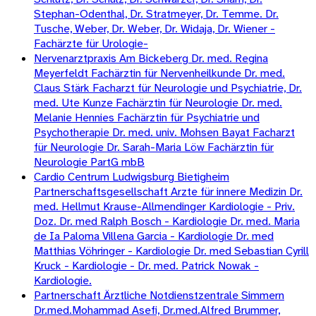
Stephan-Odenthal, Dr. Stratmeyer, Dr. Temme. Dr.
Tusche, Weber, Dr. Weber, Dr. Widaja, Dr. Wiener -
Fachärzte für Urologie-
Nervenarztpraxis Am Bickeberg Dr. med. Regina
Meyerfeldt Fachärztin für Nervenheilkunde Dr. med.
Claus Stärk Facharzt für Neurologie und Psychiatrie, Dr.
med. Ute Kunze Fachärztin für Neurologie Dr. med.
Melanie Hennies Fachärztin für Psychiatrie und
Psychotherapie Dr. med. univ. Mohsen Bayat Facharzt
für Neurologie Dr. Sarah-Maria Löw Fachärztin für
Neurologie PartG mbB
Cardio Centrum Ludwigsburg Bietigheim
Partnerschaftsgesellschaft Arzte für innere Medizin Dr.
med. Hellmut Krause-Allmendinger Kardiologie - Priv.
Doz. Dr. med Ralph Bosch - Kardiologie Dr. med. Maria
de Ia Paloma Villena Garcia - Kardiologie Dr. med
Matthias Vöhringer - Kardiologie Dr. med Sebastian Cyrill
Kruck - Kardiologie - Dr. med. Patrick Nowak -
Kardiologie.
Partnerschaft Ärztliche Notdienstzentrale Simmern
Dr.med.Mohammad Asefi, Dr.med.Alfred Brummer,