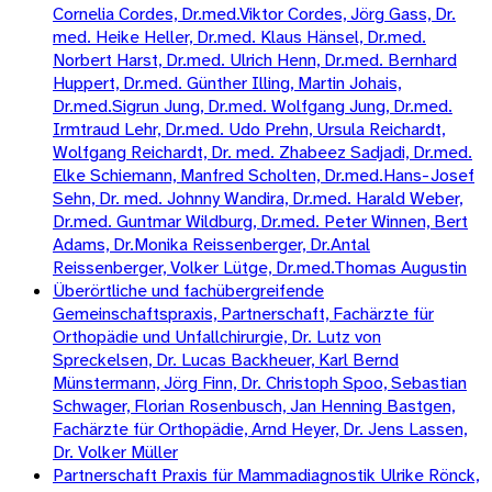
Cornelia Cordes, Dr.med.Viktor Cordes, Jörg Gass, Dr.
med. Heike Heller, Dr.med. Klaus Hänsel, Dr.med.
Norbert Harst, Dr.med. Ulrich Henn, Dr.med. Bernhard
Huppert, Dr.med. Günther Illing, Martin Johais,
Dr.med.Sigrun Jung, Dr.med. Wolfgang Jung, Dr.med.
Irmtraud Lehr, Dr.med. Udo Prehn, Ursula Reichardt,
Wolfgang Reichardt, Dr. med. Zhabeez Sadjadi, Dr.med.
Elke Schiemann, Manfred Scholten, Dr.med.Hans-Josef
Sehn, Dr. med. Johnny Wandira, Dr.med. Harald Weber,
Dr.med. Guntmar Wildburg, Dr.med. Peter Winnen, Bert
Adams, Dr.Monika Reissenberger, Dr.Antal
Reissenberger, Volker Lütge, Dr.med.Thomas Augustin
Überörtliche und fachübergreifende
Gemeinschaftspraxis, Partnerschaft, Fachärzte für
Orthopädie und Unfallchirurgie, Dr. Lutz von
Spreckelsen, Dr. Lucas Backheuer, Karl Bernd
Münstermann, Jörg Finn, Dr. Christoph Spoo, Sebastian
Schwager, Florian Rosenbusch, Jan Henning Bastgen,
Fachärzte für Orthopädie, Arnd Heyer, Dr. Jens Lassen,
Dr. Volker Müller
Partnerschaft Praxis für Mammadiagnostik Ulrike Rönck,