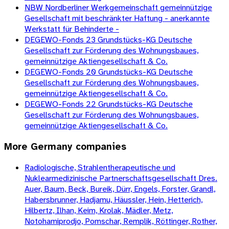
NBW Nordberliner Werkgemeinschaft gemeinnützige
Gesellschaft mit beschränkter Haftung - anerkannte
Werkstatt für Behinderte -
DEGEWO-Fonds 23 Grundstücks-KG Deutsche
Gesellschaft zur Förderung des Wohnungsbaues,
gemeinnützige Aktiengesellschaft & Co.
DEGEWO-Fonds 20 Grundstücks-KG Deutsche
Gesellschaft zur Förderung des Wohnungsbaues,
gemeinnützige Aktiengesellschaft & Co.
DEGEWO-Fonds 22 Grundstücks-KG Deutsche
Gesellschaft zur Förderung des Wohnungsbaues,
gemeinnützige Aktiengesellschaft & Co.
More
Germany
companies
Radiologische, Strahlentherapeutische und
Nuklearmedizinische Partnerschaftsgesellschaft Dres.
Auer, Baum, Beck, Bureik, Dürr, Engels, Forster, Grandl,
Habersbrunner, Hadjamu, Häussler, Hein, Hetterich,
Hilbertz, Ilhan, Keim, Krolak, Mädler, Metz,
Notohamiprodjo, Pomschar, Remplik, Röttinger, Rother,