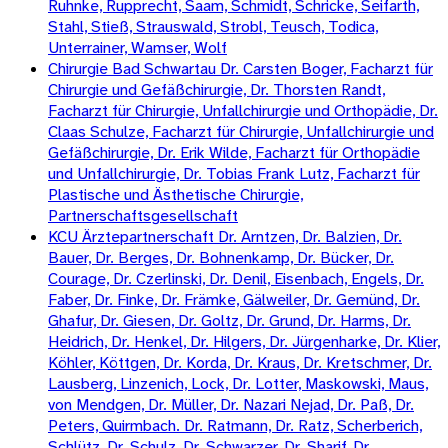
Ruhnke, Rupprecht, Saam, Schmidt, Schricke, Seifarth,
Stahl, Stieß, Strauswald, Strobl, Teusch, Todica,
Unterrainer, Wamser, Wolf
Chirurgie Bad Schwartau Dr. Carsten Boger, Facharzt für
Chirurgie und Gefäßchirurgie, Dr. Thorsten Randt,
Facharzt für Chirurgie, Unfallchirurgie und Orthopädie, Dr.
Claas Schulze, Facharzt für Chirurgie, Unfallchirurgie und
Gefäßchirurgie, Dr. Erik Wilde, Facharzt für Orthopädie
und Unfallchirurgie, Dr. Tobias Frank Lutz, Facharzt für
Plastische und Ästhetische Chirurgie,
Partnerschaftsgesellschaft
KCU Ärztepartnerschaft Dr. Arntzen, Dr. Balzien, Dr.
Bauer, Dr. Berges, Dr. Bohnenkamp, Dr. Bücker, Dr.
Courage, Dr. Czerlinski, Dr. Denil, Eisenbach, Engels, Dr.
Faber, Dr. Finke, Dr. Främke, Gälweiler, Dr. Gemünd, Dr.
Ghafur, Dr. Giesen, Dr. Goltz, Dr. Grund, Dr. Harms, Dr.
Heidrich, Dr. Henkel, Dr. Hilgers, Dr. Jürgenharke, Dr. Klier,
Köhler, Köttgen, Dr. Korda, Dr. Kraus, Dr. Kretschmer, Dr.
Lausberg, Linzenich, Lock, Dr. Lotter, Maskowski, Maus,
von Mendgen, Dr. Müller, Dr. Nazari Nejad, Dr. Paß, Dr.
Peters, Quirmbach. Dr. Ratmann, Dr. Ratz, Scherberich,
Schlütz, Dr. Schulz, Dr. Schwarzer, Dr. Sharif, Dr.