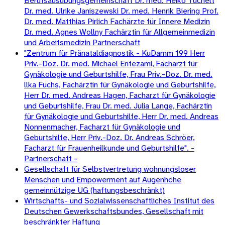
Berufsausübungsgemeinschaft Dr. med. Heiko Tuchelt
Dr. med. Ulrike Janiszewski Dr. med. Henrik Biering Prof.
Dr. med. Matthias Pirlich Fachärzte für Innere Medizin
Dr. med. Agnes Wollny Fachärztin für Allgemeinmedizin
und Arbeitsmedizin Partnerschaft
"Zentrum für Pränataldiagnostik - KuDamm 199 Herr
Priv.-Doz. Dr. med. Michael Entezami, Facharzt für
Gynäkologie und Geburtshilfe, Frau Priv.-Doz. Dr. med.
llka Fuchs, Fachärztin für Gynäkologie und Geburtshilfe,
Herr Dr. med. Andreas Hagen, Facharzt für Gynäkologie
und Geburtshilfe, Frau Dr. med. Julia Lange, Fachärztin
für Gynäkologie und Geburtshilfe, Herr Dr. med. Andreas
Nonnenmacher, Facharzt für Gynäkologie und
Geburtshilfe, Herr Priv.-Doz. Dr. Andreas Schröer,
Facharzt für Frauenheilkunde und Geburtshilfe". -
Partnerschaft -
Gesellschaft für Selbstvertretung wohnungsloser
Menschen und Empowerment auf Augenhöhe
gemeinnützige UG (haftungsbeschränkt)
Wirtschafts- und Sozialwissenschaftliches Institut des
Deutschen Gewerkschaftsbundes, Gesellschaft mit
beschränkter Haftung