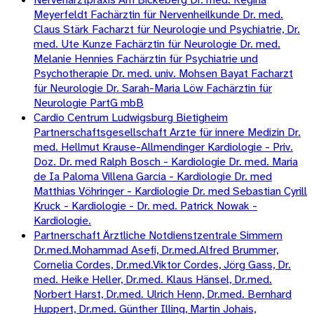
Meyerfeldt Fachärztin für Nervenheilkunde Dr. med.
Claus Stärk Facharzt für Neurologie und Psychiatrie, Dr.
med. Ute Kunze Fachärztin für Neurologie Dr. med.
Melanie Hennies Fachärztin für Psychiatrie und
Psychotherapie Dr. med. univ. Mohsen Bayat Facharzt
für Neurologie Dr. Sarah-Maria Löw Fachärztin für
Neurologie PartG mbB
Cardio Centrum Ludwigsburg Bietigheim
Partnerschaftsgesellschaft Arzte für innere Medizin Dr.
med. Hellmut Krause-Allmendinger Kardiologie - Priv.
Doz. Dr. med Ralph Bosch - Kardiologie Dr. med. Maria
de Ia Paloma Villena Garcia - Kardiologie Dr. med
Matthias Vöhringer - Kardiologie Dr. med Sebastian Cyrill
Kruck - Kardiologie - Dr. med. Patrick Nowak -
Kardiologie.
Partnerschaft Ärztliche Notdienstzentrale Simmern
Dr.med.Mohammad Asefi, Dr.med.Alfred Brummer,
Cornelia Cordes, Dr.med.Viktor Cordes, Jörg Gass, Dr.
med. Heike Heller, Dr.med. Klaus Hänsel, Dr.med.
Norbert Harst, Dr.med. Ulrich Henn, Dr.med. Bernhard
Huppert, Dr.med. Günther Illing, Martin Johais,