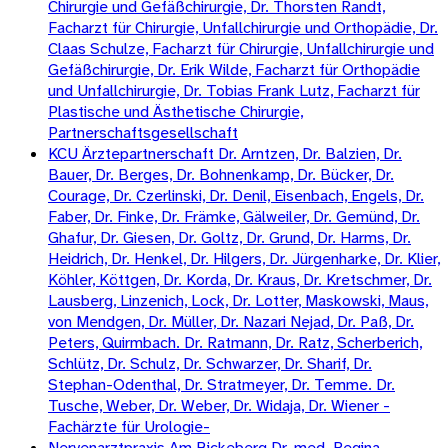
Chirurgie und Gefäßchirurgie, Dr. Thorsten Randt,
Facharzt für Chirurgie, Unfallchirurgie und Orthopädie, Dr.
Claas Schulze, Facharzt für Chirurgie, Unfallchirurgie und
Gefäßchirurgie, Dr. Erik Wilde, Facharzt für Orthopädie
und Unfallchirurgie, Dr. Tobias Frank Lutz, Facharzt für
Plastische und Ästhetische Chirurgie,
Partnerschaftsgesellschaft
KCU Ärztepartnerschaft Dr. Arntzen, Dr. Balzien, Dr.
Bauer, Dr. Berges, Dr. Bohnenkamp, Dr. Bücker, Dr.
Courage, Dr. Czerlinski, Dr. Denil, Eisenbach, Engels, Dr.
Faber, Dr. Finke, Dr. Främke, Gälweiler, Dr. Gemünd, Dr.
Ghafur, Dr. Giesen, Dr. Goltz, Dr. Grund, Dr. Harms, Dr.
Heidrich, Dr. Henkel, Dr. Hilgers, Dr. Jürgenharke, Dr. Klier,
Köhler, Köttgen, Dr. Korda, Dr. Kraus, Dr. Kretschmer, Dr.
Lausberg, Linzenich, Lock, Dr. Lotter, Maskowski, Maus,
von Mendgen, Dr. Müller, Dr. Nazari Nejad, Dr. Paß, Dr.
Peters, Quirmbach. Dr. Ratmann, Dr. Ratz, Scherberich,
Schlütz, Dr. Schulz, Dr. Schwarzer, Dr. Sharif, Dr.
Stephan-Odenthal, Dr. Stratmeyer, Dr. Temme. Dr.
Tusche, Weber, Dr. Weber, Dr. Widaja, Dr. Wiener -
Fachärzte für Urologie-
Nervenarztpraxis Am Bickeberg Dr. med. Regina