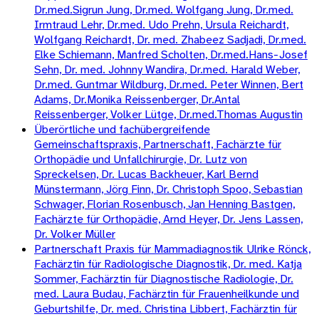
Dr.med.Sigrun Jung, Dr.med. Wolfgang Jung, Dr.med.
Irmtraud Lehr, Dr.med. Udo Prehn, Ursula Reichardt,
Wolfgang Reichardt, Dr. med. Zhabeez Sadjadi, Dr.med.
Elke Schiemann, Manfred Scholten, Dr.med.Hans-Josef
Sehn, Dr. med. Johnny Wandira, Dr.med. Harald Weber,
Dr.med. Guntmar Wildburg, Dr.med. Peter Winnen, Bert
Adams, Dr.Monika Reissenberger, Dr.Antal
Reissenberger, Volker Lütge, Dr.med.Thomas Augustin
Überörtliche und fachübergreifende
Gemeinschaftspraxis, Partnerschaft, Fachärzte für
Orthopädie und Unfallchirurgie, Dr. Lutz von
Spreckelsen, Dr. Lucas Backheuer, Karl Bernd
Münstermann, Jörg Finn, Dr. Christoph Spoo, Sebastian
Schwager, Florian Rosenbusch, Jan Henning Bastgen,
Fachärzte für Orthopädie, Arnd Heyer, Dr. Jens Lassen,
Dr. Volker Müller
Partnerschaft Praxis für Mammadiagnostik Ulrike Rönck,
Fachärztin für Radiologische Diagnostik, Dr. med. Katja
Sommer, Fachärztin für Diagnostische Radiologie, Dr.
med. Laura Budau, Fachärztin für Frauenheilkunde und
Geburtshilfe, Dr. med. Christina Libbert, Fachärztin für