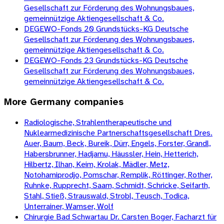
Gesellschaft zur Förderung des Wohnungsbaues,
gemeinnützige Aktiengesellschaft & Co.
DEGEWO-Fonds 20 Grundstücks-KG Deutsche
Gesellschaft zur Förderung des Wohnungsbaues,
gemeinnützige Aktiengesellschaft & Co.
DEGEWO-Fonds 23 Grundstücks-KG Deutsche
Gesellschaft zur Förderung des Wohnungsbaues,
gemeinnützige Aktiengesellschaft & Co.
More
Germany
companies
Radiologische, Strahlentherapeutische und
Nuklearmedizinische Partnerschaftsgesellschaft Dres.
Auer, Baum, Beck, Bureik, Dürr, Engels, Forster, Grandl,
Habersbrunner, Hadjamu, Häussler, Hein, Hetterich,
Hilbertz, Ilhan, Keim, Krolak, Mädler, Metz,
Notohamiprodjo, Pomschar, Remplik, Röttinger, Rother,
Ruhnke, Rupprecht, Saam, Schmidt, Schricke, Seifarth,
Stahl, Stieß, Strauswald, Strobl, Teusch, Todica,
Unterrainer, Wamser, Wolf
Chirurgie Bad Schwartau Dr. Carsten Boger, Facharzt für