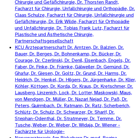
Chirurgie und Gefäßchirurgie, Dr. Thorsten Randt,
Facharzt für Chirurgie, Unfallchirurgie und Orthopädie, Dr.
Claas Schulze, Facharzt für Chirurgie, Unfallchirurgie und
Gefäßchirurgie, Dr. Erik Wilde, Facharzt für Orthopädie
und Unfallchirurgie, Dr. Tobias Frank Lutz, Facharzt für
Plastische und Ästhetische Chirurgie,
Partnerschaftsgesellschaft
KCU Ärztepartnerschaft Dr. Arntzen, Dr. Balzien, Dr.
Bauer, Dr. Berges, Dr. Bohnenkamp, Dr. Bücker, Dr.
Courage, Dr. Czerlinski, Dr. Denil, Eisenbach, Engels, Dr.
Faber, Dr. Finke, Dr. Främke, Gälweiler, Dr. Gemünd, Dr.
Ghafur, Dr. Giesen, Dr. Goltz, Dr. Grund, Dr. Harms, Dr.
Heidrich, Dr. Henkel, Dr. Hilgers, Dr. Jürgenharke, Dr. Klier,
Köhler, Köttgen, Dr. Korda, Dr. Kraus, Dr. Kretschmer, Dr.
Lausberg, Linzenich, Lock, Dr. Lotter, Maskowski, Maus,
von Mendgen, Dr. Müller, Dr. Nazari Nejad, Dr. Paß, Dr.
Peters, Quirmbach. Dr. Ratmann, Dr. Ratz, Scherberich,
Schlütz, Dr. Schulz, Dr. Schwarzer, Dr. Sharif, Dr.
Stephan-Odenthal, Dr. Stratmeyer, Dr. Temme. Dr.
Tusche, Weber, Dr. Weber, Dr. Widaja, Dr. Wiener -
Fachärzte für Urologie-
Nervenarztpraxis Am Bickeberg Dr. med. Regina