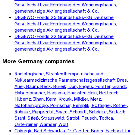
Gesellschaft zur Förderung des Wohnungsbaues,
gemeinnützige Aktiengesellschaft & Co.
DEGEWO-Fonds 20 Grundstücks-KG Deutsche
Gesellschaft zur Förderung des Wohnungsbaues,
gemeinnützige Aktiengesellschaft & Co.
DEGEWO-Fonds 22 Grundstücks-KG Deutsche
Gesellschaft zur Förderung des Wohnungsbaues,
gemeinnützige Aktiengesellschaft & Co.
More
Germany
companies
Radiologische, Strahlentherapeutische und
Nuklearmedizinische Partnerschaftsgesellschaft Dres.
Auer, Baum, Beck, Bureik, Dürr, Engels, Forster, Grandl,
Habersbrunner, Hadjamu, Häussler, Hein, Hetterich,
Hilbertz, Ilhan, Keim, Krolak, Mädler, Metz,
Notohamiprodjo, Pomschar, Remplik, Röttinger, Rother,
Ruhnke, Rupprecht, Saam, Schmidt, Schricke, Seifarth,
Stahl, Stieß, Strauswald, Strobl, Teusch, Todica,
Unterrainer, Wamser, Wolf
Chirurgie Bad Schwartau Dr. Carsten Boger, Facharzt für