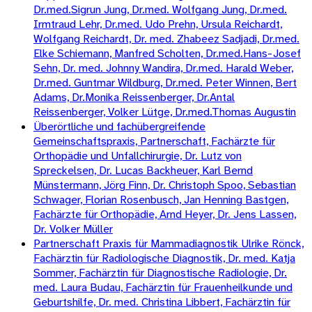
Dr.med.Sigrun Jung, Dr.med. Wolfgang Jung, Dr.med.
Irmtraud Lehr, Dr.med. Udo Prehn, Ursula Reichardt,
Wolfgang Reichardt, Dr. med. Zhabeez Sadjadi, Dr.med.
Elke Schiemann, Manfred Scholten, Dr.med.Hans-Josef
Sehn, Dr. med. Johnny Wandira, Dr.med. Harald Weber,
Dr.med. Guntmar Wildburg, Dr.med. Peter Winnen, Bert
Adams, Dr.Monika Reissenberger, Dr.Antal
Reissenberger, Volker Lütge, Dr.med.Thomas Augustin
Überörtliche und fachübergreifende
Gemeinschaftspraxis, Partnerschaft, Fachärzte für
Orthopädie und Unfallchirurgie, Dr. Lutz von
Spreckelsen, Dr. Lucas Backheuer, Karl Bernd
Münstermann, Jörg Finn, Dr. Christoph Spoo, Sebastian
Schwager, Florian Rosenbusch, Jan Henning Bastgen,
Fachärzte für Orthopädie, Arnd Heyer, Dr. Jens Lassen,
Dr. Volker Müller
Partnerschaft Praxis für Mammadiagnostik Ulrike Rönck,
Fachärztin für Radiologische Diagnostik, Dr. med. Katja
Sommer, Fachärztin für Diagnostische Radiologie, Dr.
med. Laura Budau, Fachärztin für Frauenheilkunde und
Geburtshilfe, Dr. med. Christina Libbert, Fachärztin für