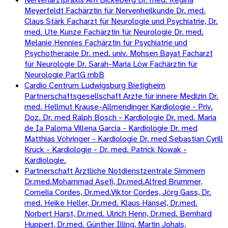
Meyerfeldt Fachärztin für Nervenheilkunde Dr. med.
Claus Stärk Facharzt für Neurologie und Psychiatrie, Dr.
med. Ute Kunze Fachärztin für Neurologie Dr. med.
Melanie Hennies Fachärztin für Psychiatrie und
Psychotherapie Dr. med. univ. Mohsen Bayat Facharzt
für Neurologie Dr. Sarah-Maria Löw Fachärztin für
Neurologie PartG mbB
Cardio Centrum Ludwigsburg Bietigheim
Partnerschaftsgesellschaft Arzte für innere Medizin Dr.
med. Hellmut Krause-Allmendinger Kardiologie - Priv.
Doz. Dr. med Ralph Bosch - Kardiologie Dr. med. Maria
de Ia Paloma Villena Garcia - Kardiologie Dr. med
Matthias Vöhringer - Kardiologie Dr. med Sebastian Cyrill
Kruck - Kardiologie - Dr. med. Patrick Nowak -
Kardiologie.
Partnerschaft Ärztliche Notdienstzentrale Simmern
Dr.med.Mohammad Asefi, Dr.med.Alfred Brummer,
Cornelia Cordes, Dr.med.Viktor Cordes, Jörg Gass, Dr.
med. Heike Heller, Dr.med. Klaus Hänsel, Dr.med.
Norbert Harst, Dr.med. Ulrich Henn, Dr.med. Bernhard
Huppert, Dr.med. Günther Illing, Martin Johais,