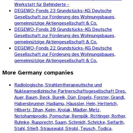
Werkstatt für Behinderte -
DEGEWO-Fonds 23 Grundstücks-KG Deutsche
Gesellschaft zur Förderung des Wohnungsbaues,
gemeinnützige Aktiengesellschaft & Co.
DEGEWO-Fonds 20 Grundstücks-KG Deutsche
Gesellschaft zur Förderung des Wohnungsbaues,
gemeinnützige Aktiengesellschaft & Co.
DEGEWO-Fonds 22 Grundstücks-KG Deutsche
Gesellschaft zur Förderung des Wohnungsbaues,
gemeinnützige Aktiengesellschaft & Co.
More
Germany
companies
Radiologische, Strahlentherapeutische und
Nuklearmedizinische Partnerschaftsgesellschaft Dres.
Auer, Baum, Beck, Bureik, Dürr, Engels, Forster, Grandl,
Habersbrunner, Hadjamu, Häussler, Hein, Hetterich,
Hilbertz, Ilhan, Keim, Krolak, Mädler, Metz,
Notohamiprodjo, Pomschar, Remplik, Röttinger, Rother,
Ruhnke, Rupprecht, Saam, Schmidt, Schricke, Seifarth,
Stahl, Stieß, Strauswald, Strobl, Teusch, Todica,