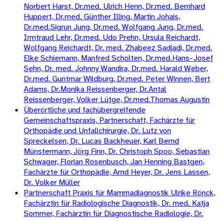
Norbert Harst, Dr.med. Ulrich Henn, Dr.med. Bernhard
Huppert, Dr.med. Günther Illing, Martin Johais,
Dr.med.Sigrun Jung, Dr.med. Wolfgang Jung, Dr.med.
Irmtraud Lehr, Dr.med. Udo Prehn, Ursula Reichardt,
Wolfgang Reichardt, Dr. med. Zhabeez Sadjadi, Dr.med.
Elke Schiemann, Manfred Scholten, Dr.med.Hans-Josef
Sehn, Dr. med. Johnny Wandira, Dr.med. Harald Weber,
Dr.med. Guntmar Wildburg, Dr.med. Peter Winnen, Bert
Adams, Dr.Monika Reissenberger, Dr.Antal
Reissenberger, Volker Lütge, Dr.med.Thomas Augustin
Überörtliche und fachübergreifende
Gemeinschaftspraxis, Partnerschaft, Fachärzte für
Orthopädie und Unfallchirurgie, Dr. Lutz von
Spreckelsen, Dr. Lucas Backheuer, Karl Bernd
Münstermann, Jörg Finn, Dr. Christoph Spoo, Sebastian
Schwager, Florian Rosenbusch, Jan Henning Bastgen,
Fachärzte für Orthopädie, Arnd Heyer, Dr. Jens Lassen,
Dr. Volker Müller
Partnerschaft Praxis für Mammadiagnostik Ulrike Rönck,
Fachärztin für Radiologische Diagnostik, Dr. med. Katja
Sommer, Fachärztin für Diagnostische Radiologie, Dr.