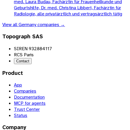
med. Laura Budau, Fachärztin für Frauenheilkunde und
Geburtshilfe, Dr. med. Christina Libbert, Fachärztin für
Radiologie, alle privatärztlich und vertragsärztlich tätig
View all
Germany
companies →
Topograph SAS
SIREN 932884117
RCS Paris
Contact
Product
App
Companies
Documentation
MCP for agents
Trust Center
Status
Company