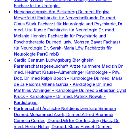
Fachärzte für Urologie-
Nervenarztpraxis Am Bickeberg Dr. med. Regina
Meyerfeldt Fachärztin für Nervenheilkunde Dr. med.
Claus Stärk Facharzt für Neurologie und Psychiatrie, Dr.
med. Ute Kunze Fachärztin für Neurologie Dr. med.
Melanie Hennies Fachärztin für Psychiatrie und
Psychotherapie Dr. med. univ. Mohsen Bayat Facharzt
für Neurologie Dr. Sarah-Maria Löw Fachärztin für
Neurologie PartG mbB
Cardio Centrum Ludwigsburg Bietigheim
Partnerschaftsgesellschaft Arzte für innere Medizin Dr.
med. Hellmut Krause-Allmendinger Kardiologie - Priv.
Doz. Dr. med Ralph Bosch - Kardiologie Dr. med. Maria
de Ia Paloma Villena Garcia - Kardiologie Dr. med
Matthias Vöhringer - Kardiologie Dr. med Sebastian Cyrill
Kruck - Kardiologie - Dr. med. Patrick Nowak -
Kardiologie.
Partnerschaft Ärztliche Notdienstzentrale Simmern
Dr.med.Mohammad Asefi, Dr.med.Alfred Brummer,
Cornelia Cordes, Dr.med.Viktor Cordes, Jörg Gass, Dr.
med. Heike Heller, Dr.med. Klaus Hänsel, Dr.med.