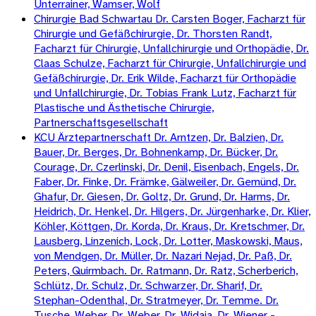
Unterrainer, Wamser, Wolf
Chirurgie Bad Schwartau Dr. Carsten Boger, Facharzt für
Chirurgie und Gefäßchirurgie, Dr. Thorsten Randt,
Facharzt für Chirurgie, Unfallchirurgie und Orthopädie, Dr.
Claas Schulze, Facharzt für Chirurgie, Unfallchirurgie und
Gefäßchirurgie, Dr. Erik Wilde, Facharzt für Orthopädie
und Unfallchirurgie, Dr. Tobias Frank Lutz, Facharzt für
Plastische und Ästhetische Chirurgie,
Partnerschaftsgesellschaft
KCU Ärztepartnerschaft Dr. Arntzen, Dr. Balzien, Dr.
Bauer, Dr. Berges, Dr. Bohnenkamp, Dr. Bücker, Dr.
Courage, Dr. Czerlinski, Dr. Denil, Eisenbach, Engels, Dr.
Faber, Dr. Finke, Dr. Främke, Gälweiler, Dr. Gemünd, Dr.
Ghafur, Dr. Giesen, Dr. Goltz, Dr. Grund, Dr. Harms, Dr.
Heidrich, Dr. Henkel, Dr. Hilgers, Dr. Jürgenharke, Dr. Klier,
Köhler, Köttgen, Dr. Korda, Dr. Kraus, Dr. Kretschmer, Dr.
Lausberg, Linzenich, Lock, Dr. Lotter, Maskowski, Maus,
von Mendgen, Dr. Müller, Dr. Nazari Nejad, Dr. Paß, Dr.
Peters, Quirmbach. Dr. Ratmann, Dr. Ratz, Scherberich,
Schlütz, Dr. Schulz, Dr. Schwarzer, Dr. Sharif, Dr.
Stephan-Odenthal, Dr. Stratmeyer, Dr. Temme. Dr.
Tusche, Weber, Dr. Weber, Dr. Widaja, Dr. Wiener -