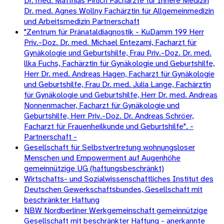
Dr. med. Matthias Pirlich Fachärzte für Innere Medizin
Dr. med. Agnes Wollny Fachärztin für Allgemeinmedizin
und Arbeitsmedizin Partnerschaft
"Zentrum für Pränataldiagnostik - KuDamm 199 Herr
Priv.-Doz. Dr. med. Michael Entezami, Facharzt für
Gynäkologie und Geburtshilfe, Frau Priv.-Doz. Dr. med.
llka Fuchs, Fachärztin für Gynäkologie und Geburtshilfe,
Herr Dr. med. Andreas Hagen, Facharzt für Gynäkologie
und Geburtshilfe, Frau Dr. med. Julia Lange, Fachärztin
für Gynäkologie und Geburtshilfe, Herr Dr. med. Andreas
Nonnenmacher, Facharzt für Gynäkologie und
Geburtshilfe, Herr Priv.-Doz. Dr. Andreas Schröer,
Facharzt für Frauenheilkunde und Geburtshilfe". -
Partnerschaft -
Gesellschaft für Selbstvertretung wohnungsloser
Menschen und Empowerment auf Augenhöhe
gemeinnützige UG (haftungsbeschränkt)
Wirtschafts- und Sozialwissenschaftliches Institut des
Deutschen Gewerkschaftsbundes, Gesellschaft mit
beschränkter Haftung
NBW Nordberliner Werkgemeinschaft gemeinnützige
Gesellschaft mit beschränkter Haftung - anerkannte