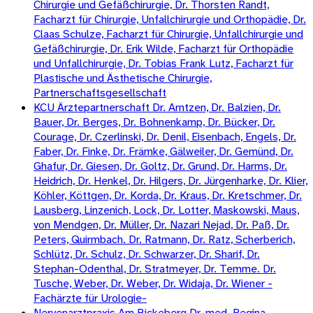
Chirurgie und Gefäßchirurgie, Dr. Thorsten Randt,
Facharzt für Chirurgie, Unfallchirurgie und Orthopädie, Dr.
Claas Schulze, Facharzt für Chirurgie, Unfallchirurgie und
Gefäßchirurgie, Dr. Erik Wilde, Facharzt für Orthopädie
und Unfallchirurgie, Dr. Tobias Frank Lutz, Facharzt für
Plastische und Ästhetische Chirurgie,
Partnerschaftsgesellschaft
KCU Ärztepartnerschaft Dr. Arntzen, Dr. Balzien, Dr.
Bauer, Dr. Berges, Dr. Bohnenkamp, Dr. Bücker, Dr.
Courage, Dr. Czerlinski, Dr. Denil, Eisenbach, Engels, Dr.
Faber, Dr. Finke, Dr. Främke, Gälweiler, Dr. Gemünd, Dr.
Ghafur, Dr. Giesen, Dr. Goltz, Dr. Grund, Dr. Harms, Dr.
Heidrich, Dr. Henkel, Dr. Hilgers, Dr. Jürgenharke, Dr. Klier,
Köhler, Köttgen, Dr. Korda, Dr. Kraus, Dr. Kretschmer, Dr.
Lausberg, Linzenich, Lock, Dr. Lotter, Maskowski, Maus,
von Mendgen, Dr. Müller, Dr. Nazari Nejad, Dr. Paß, Dr.
Peters, Quirmbach. Dr. Ratmann, Dr. Ratz, Scherberich,
Schlütz, Dr. Schulz, Dr. Schwarzer, Dr. Sharif, Dr.
Stephan-Odenthal, Dr. Stratmeyer, Dr. Temme. Dr.
Tusche, Weber, Dr. Weber, Dr. Widaja, Dr. Wiener -
Fachärzte für Urologie-
Nervenarztpraxis Am Bickeberg Dr. med. Regina