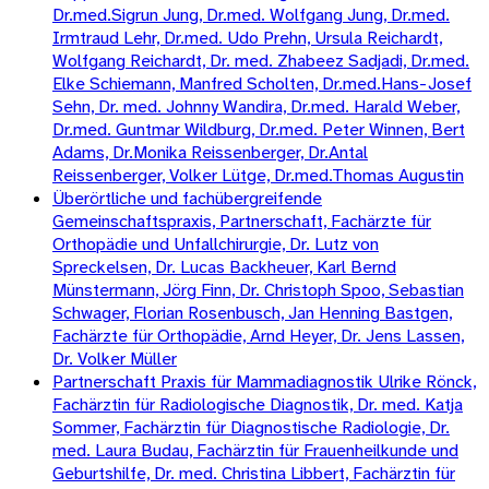
Dr.med.Sigrun Jung, Dr.med. Wolfgang Jung, Dr.med.
Irmtraud Lehr, Dr.med. Udo Prehn, Ursula Reichardt,
Wolfgang Reichardt, Dr. med. Zhabeez Sadjadi, Dr.med.
Elke Schiemann, Manfred Scholten, Dr.med.Hans-Josef
Sehn, Dr. med. Johnny Wandira, Dr.med. Harald Weber,
Dr.med. Guntmar Wildburg, Dr.med. Peter Winnen, Bert
Adams, Dr.Monika Reissenberger, Dr.Antal
Reissenberger, Volker Lütge, Dr.med.Thomas Augustin
Überörtliche und fachübergreifende
Gemeinschaftspraxis, Partnerschaft, Fachärzte für
Orthopädie und Unfallchirurgie, Dr. Lutz von
Spreckelsen, Dr. Lucas Backheuer, Karl Bernd
Münstermann, Jörg Finn, Dr. Christoph Spoo, Sebastian
Schwager, Florian Rosenbusch, Jan Henning Bastgen,
Fachärzte für Orthopädie, Arnd Heyer, Dr. Jens Lassen,
Dr. Volker Müller
Partnerschaft Praxis für Mammadiagnostik Ulrike Rönck,
Fachärztin für Radiologische Diagnostik, Dr. med. Katja
Sommer, Fachärztin für Diagnostische Radiologie, Dr.
med. Laura Budau, Fachärztin für Frauenheilkunde und
Geburtshilfe, Dr. med. Christina Libbert, Fachärztin für