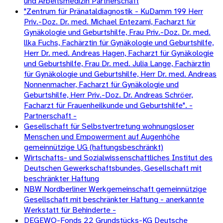
und Arbeitsmedizin Partnerschaft
"Zentrum für Pränataldiagnostik - KuDamm 199 Herr
Priv.-Doz. Dr. med. Michael Entezami, Facharzt für
Gynäkologie und Geburtshilfe, Frau Priv.-Doz. Dr. med.
llka Fuchs, Fachärztin für Gynäkologie und Geburtshilfe,
Herr Dr. med. Andreas Hagen, Facharzt für Gynäkologie
und Geburtshilfe, Frau Dr. med. Julia Lange, Fachärztin
für Gynäkologie und Geburtshilfe, Herr Dr. med. Andreas
Nonnenmacher, Facharzt für Gynäkologie und
Geburtshilfe, Herr Priv.-Doz. Dr. Andreas Schröer,
Facharzt für Frauenheilkunde und Geburtshilfe". -
Partnerschaft -
Gesellschaft für Selbstvertretung wohnungsloser
Menschen und Empowerment auf Augenhöhe
gemeinnützige UG (haftungsbeschränkt)
Wirtschafts- und Sozialwissenschaftliches Institut des
Deutschen Gewerkschaftsbundes, Gesellschaft mit
beschränkter Haftung
NBW Nordberliner Werkgemeinschaft gemeinnützige
Gesellschaft mit beschränkter Haftung - anerkannte
Werkstatt für Behinderte -
DEGEWO-Fonds 22 Grundstücks-KG Deutsche