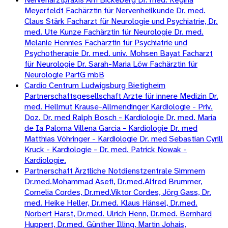
Meyerfeldt Fachärztin für Nervenheilkunde Dr. med.
Claus Stärk Facharzt für Neurologie und Psychiatrie, Dr.
med. Ute Kunze Fachärztin für Neurologie Dr. med.
Melanie Hennies Fachärztin für Psychiatrie und
Psychotherapie Dr. med. univ. Mohsen Bayat Facharzt
für Neurologie Dr. Sarah-Maria Löw Fachärztin für
Neurologie PartG mbB
Cardio Centrum Ludwigsburg Bietigheim
Partnerschaftsgesellschaft Arzte für innere Medizin Dr.
med. Hellmut Krause-Allmendinger Kardiologie - Priv.
Doz. Dr. med Ralph Bosch - Kardiologie Dr. med. Maria
de Ia Paloma Villena Garcia - Kardiologie Dr. med
Matthias Vöhringer - Kardiologie Dr. med Sebastian Cyrill
Kruck - Kardiologie - Dr. med. Patrick Nowak -
Kardiologie.
Partnerschaft Ärztliche Notdienstzentrale Simmern
Dr.med.Mohammad Asefi, Dr.med.Alfred Brummer,
Cornelia Cordes, Dr.med.Viktor Cordes, Jörg Gass, Dr.
med. Heike Heller, Dr.med. Klaus Hänsel, Dr.med.
Norbert Harst, Dr.med. Ulrich Henn, Dr.med. Bernhard
Huppert, Dr.med. Günther Illing, Martin Johais,