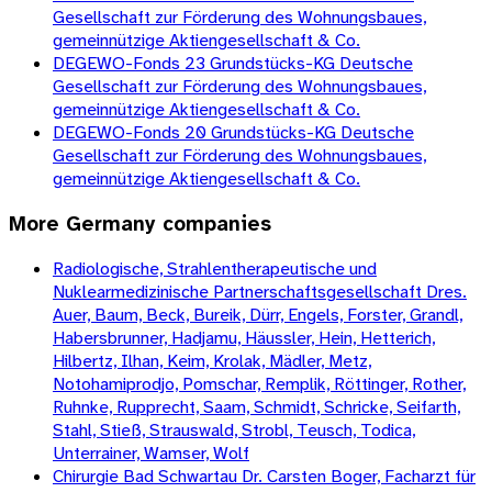
Gesellschaft zur Förderung des Wohnungsbaues,
gemeinnützige Aktiengesellschaft & Co.
DEGEWO-Fonds 23 Grundstücks-KG Deutsche
Gesellschaft zur Förderung des Wohnungsbaues,
gemeinnützige Aktiengesellschaft & Co.
DEGEWO-Fonds 20 Grundstücks-KG Deutsche
Gesellschaft zur Förderung des Wohnungsbaues,
gemeinnützige Aktiengesellschaft & Co.
More
Germany
companies
Radiologische, Strahlentherapeutische und
Nuklearmedizinische Partnerschaftsgesellschaft Dres.
Auer, Baum, Beck, Bureik, Dürr, Engels, Forster, Grandl,
Habersbrunner, Hadjamu, Häussler, Hein, Hetterich,
Hilbertz, Ilhan, Keim, Krolak, Mädler, Metz,
Notohamiprodjo, Pomschar, Remplik, Röttinger, Rother,
Ruhnke, Rupprecht, Saam, Schmidt, Schricke, Seifarth,
Stahl, Stieß, Strauswald, Strobl, Teusch, Todica,
Unterrainer, Wamser, Wolf
Chirurgie Bad Schwartau Dr. Carsten Boger, Facharzt für