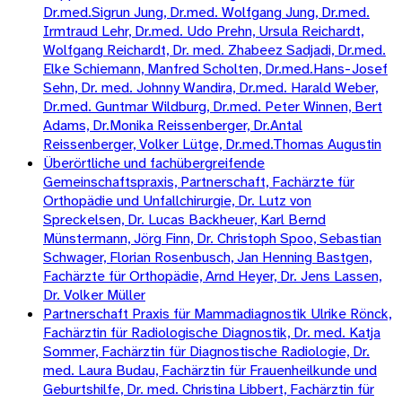
Dr.med.Sigrun Jung, Dr.med. Wolfgang Jung, Dr.med.
Irmtraud Lehr, Dr.med. Udo Prehn, Ursula Reichardt,
Wolfgang Reichardt, Dr. med. Zhabeez Sadjadi, Dr.med.
Elke Schiemann, Manfred Scholten, Dr.med.Hans-Josef
Sehn, Dr. med. Johnny Wandira, Dr.med. Harald Weber,
Dr.med. Guntmar Wildburg, Dr.med. Peter Winnen, Bert
Adams, Dr.Monika Reissenberger, Dr.Antal
Reissenberger, Volker Lütge, Dr.med.Thomas Augustin
Überörtliche und fachübergreifende
Gemeinschaftspraxis, Partnerschaft, Fachärzte für
Orthopädie und Unfallchirurgie, Dr. Lutz von
Spreckelsen, Dr. Lucas Backheuer, Karl Bernd
Münstermann, Jörg Finn, Dr. Christoph Spoo, Sebastian
Schwager, Florian Rosenbusch, Jan Henning Bastgen,
Fachärzte für Orthopädie, Arnd Heyer, Dr. Jens Lassen,
Dr. Volker Müller
Partnerschaft Praxis für Mammadiagnostik Ulrike Rönck,
Fachärztin für Radiologische Diagnostik, Dr. med. Katja
Sommer, Fachärztin für Diagnostische Radiologie, Dr.
med. Laura Budau, Fachärztin für Frauenheilkunde und
Geburtshilfe, Dr. med. Christina Libbert, Fachärztin für