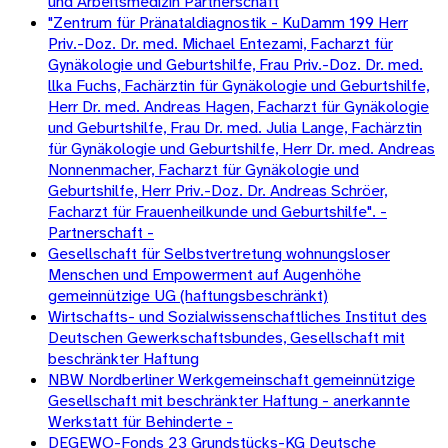
und Arbeitsmedizin Partnerschaft
"Zentrum für Pränataldiagnostik - KuDamm 199 Herr
Priv.-Doz. Dr. med. Michael Entezami, Facharzt für
Gynäkologie und Geburtshilfe, Frau Priv.-Doz. Dr. med.
llka Fuchs, Fachärztin für Gynäkologie und Geburtshilfe,
Herr Dr. med. Andreas Hagen, Facharzt für Gynäkologie
und Geburtshilfe, Frau Dr. med. Julia Lange, Fachärztin
für Gynäkologie und Geburtshilfe, Herr Dr. med. Andreas
Nonnenmacher, Facharzt für Gynäkologie und
Geburtshilfe, Herr Priv.-Doz. Dr. Andreas Schröer,
Facharzt für Frauenheilkunde und Geburtshilfe". -
Partnerschaft -
Gesellschaft für Selbstvertretung wohnungsloser
Menschen und Empowerment auf Augenhöhe
gemeinnützige UG (haftungsbeschränkt)
Wirtschafts- und Sozialwissenschaftliches Institut des
Deutschen Gewerkschaftsbundes, Gesellschaft mit
beschränkter Haftung
NBW Nordberliner Werkgemeinschaft gemeinnützige
Gesellschaft mit beschränkter Haftung - anerkannte
Werkstatt für Behinderte -
DEGEWO-Fonds 23 Grundstücks-KG Deutsche