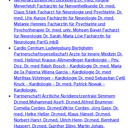
Meyerfeldt Fachärztin für Nervenheilkunde Dr. med.
Claus Stärk Facharzt für Neurologie und Psychiatrie, Dr.
med. Ute Kunze Fachärztin für Neurologie Dr. med.
Melanie Hennies Fachärztin für Psychiatrie und
Psychotherapie Dr. med. univ. Mohsen Bayat Facharzt
für Neurologie Dr. Sarah-Maria Löw Fachärztin für
Neurologie PartG mbB
Cardio Centrum Ludwigsburg Bietigheim
Partnerschaftsgesellschaft Arzte für innere Medizin Dr.
med. Hellmut Krause-Allmendinger Kardiologie - Priv.
Doz. Dr. med Ralph Bosch - Kardiologie Dr. med. Maria
de Ia Paloma Villena Garcia - Kardiologie Dr. med
Matthias Vöhringer - Kardiologie Dr. med Sebastian Cyrill
Kruck - Kardiologie - Dr. med. Patrick Nowak -
Kardiologie.
Partnerschaft Ärztliche Notdienstzentrale Simmern
Dr.med.Mohammad Asefi, Dr.med.Alfred Brummer,
Cornelia Cordes, Dr.med.Viktor Cordes, Jörg Gass, Dr.
med. Heike Heller, Dr.med. Klaus Hänsel, Dr.med.
Norbert Harst, Dr.med. Ulrich Henn, Dr.med. Bernhard
Huppert, Dr.med. Günther Illing, Martin Johais,