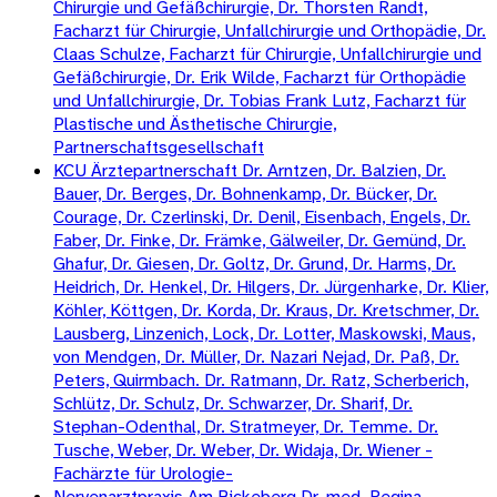
Chirurgie und Gefäßchirurgie, Dr. Thorsten Randt,
Facharzt für Chirurgie, Unfallchirurgie und Orthopädie, Dr.
Claas Schulze, Facharzt für Chirurgie, Unfallchirurgie und
Gefäßchirurgie, Dr. Erik Wilde, Facharzt für Orthopädie
und Unfallchirurgie, Dr. Tobias Frank Lutz, Facharzt für
Plastische und Ästhetische Chirurgie,
Partnerschaftsgesellschaft
KCU Ärztepartnerschaft Dr. Arntzen, Dr. Balzien, Dr.
Bauer, Dr. Berges, Dr. Bohnenkamp, Dr. Bücker, Dr.
Courage, Dr. Czerlinski, Dr. Denil, Eisenbach, Engels, Dr.
Faber, Dr. Finke, Dr. Främke, Gälweiler, Dr. Gemünd, Dr.
Ghafur, Dr. Giesen, Dr. Goltz, Dr. Grund, Dr. Harms, Dr.
Heidrich, Dr. Henkel, Dr. Hilgers, Dr. Jürgenharke, Dr. Klier,
Köhler, Köttgen, Dr. Korda, Dr. Kraus, Dr. Kretschmer, Dr.
Lausberg, Linzenich, Lock, Dr. Lotter, Maskowski, Maus,
von Mendgen, Dr. Müller, Dr. Nazari Nejad, Dr. Paß, Dr.
Peters, Quirmbach. Dr. Ratmann, Dr. Ratz, Scherberich,
Schlütz, Dr. Schulz, Dr. Schwarzer, Dr. Sharif, Dr.
Stephan-Odenthal, Dr. Stratmeyer, Dr. Temme. Dr.
Tusche, Weber, Dr. Weber, Dr. Widaja, Dr. Wiener -
Fachärzte für Urologie-
Nervenarztpraxis Am Bickeberg Dr. med. Regina