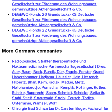
Gesellschaft zur Förderung des Wohnungsbaues,
gemeinnützige Aktiengesellschaft & Co.
DEGEWO-Fonds 20 Grundstücks-KG Deutsche
Gesellschaft zur Förderung des Wohnungsbaues,
gemeinnützige Aktiengesellschaft & Co.
DEGEWO-Fonds 22 Grundstücks-KG Deutsche
Gesellschaft zur Förderung des Wohnungsbaues,
gemeinnützige Aktiengesellschaft & Co.
More
Germany
companies
Radiologische, Strahlentherapeutische und
Nuklearmedizinische Partnerschaftsgesellschaft Dres.
Auer, Baum, Beck, Bureik, Dürr, Engels, Forster, Grandl,
Habersbrunner, Hadjamu, Häussler, Hein, Hetterich,
Hilbertz, Ilhan, Keim, Krolak, Mädler, Metz,
Notohamiprodjo, Pomschar, Remplik, Röttinger, Rother,
Ruhnke, Rupprecht, Saam, Schmidt, Schricke, Seifarth,
Stahl, Stieß, Strauswald, Strobl, Teusch, Todica,
Unterrainer, Wamser, Wolf
Chirurgie Bad Schwartau Dr. Carsten Boger, Facharzt für