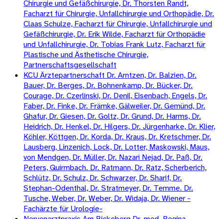
Chirurgie und Gefäßchirurgie, Dr. Thorsten Randt,
Facharzt für Chirurgie, Unfallchirurgie und Orthopädie, Dr.
Claas Schulze, Facharzt für Chirurgie, Unfallchirurgie und
Gefäßchirurgie, Dr. Erik Wilde, Facharzt für Orthopädie
und Unfallchirurgie, Dr. Tobias Frank Lutz, Facharzt für
Plastische und Ästhetische Chirurgie,
Partnerschaftsgesellschaft
KCU Ärztepartnerschaft Dr. Arntzen, Dr. Balzien, Dr.
Bauer, Dr. Berges, Dr. Bohnenkamp, Dr. Bücker, Dr.
Courage, Dr. Czerlinski, Dr. Denil, Eisenbach, Engels, Dr.
Faber, Dr. Finke, Dr. Främke, Gälweiler, Dr. Gemünd, Dr.
Ghafur, Dr. Giesen, Dr. Goltz, Dr. Grund, Dr. Harms, Dr.
Heidrich, Dr. Henkel, Dr. Hilgers, Dr. Jürgenharke, Dr. Klier,
Köhler, Köttgen, Dr. Korda, Dr. Kraus, Dr. Kretschmer, Dr.
Lausberg, Linzenich, Lock, Dr. Lotter, Maskowski, Maus,
von Mendgen, Dr. Müller, Dr. Nazari Nejad, Dr. Paß, Dr.
Peters, Quirmbach. Dr. Ratmann, Dr. Ratz, Scherberich,
Schlütz, Dr. Schulz, Dr. Schwarzer, Dr. Sharif, Dr.
Stephan-Odenthal, Dr. Stratmeyer, Dr. Temme. Dr.
Tusche, Weber, Dr. Weber, Dr. Widaja, Dr. Wiener -
Fachärzte für Urologie-
Nervenarztpraxis Am Bickeberg Dr. med. Regina