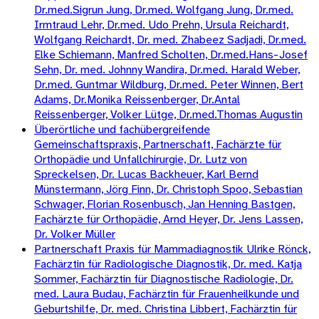
Dr.med.Sigrun Jung, Dr.med. Wolfgang Jung, Dr.med.
Irmtraud Lehr, Dr.med. Udo Prehn, Ursula Reichardt,
Wolfgang Reichardt, Dr. med. Zhabeez Sadjadi, Dr.med.
Elke Schiemann, Manfred Scholten, Dr.med.Hans-Josef
Sehn, Dr. med. Johnny Wandira, Dr.med. Harald Weber,
Dr.med. Guntmar Wildburg, Dr.med. Peter Winnen, Bert
Adams, Dr.Monika Reissenberger, Dr.Antal
Reissenberger, Volker Lütge, Dr.med.Thomas Augustin
Überörtliche und fachübergreifende
Gemeinschaftspraxis, Partnerschaft, Fachärzte für
Orthopädie und Unfallchirurgie, Dr. Lutz von
Spreckelsen, Dr. Lucas Backheuer, Karl Bernd
Münstermann, Jörg Finn, Dr. Christoph Spoo, Sebastian
Schwager, Florian Rosenbusch, Jan Henning Bastgen,
Fachärzte für Orthopädie, Arnd Heyer, Dr. Jens Lassen,
Dr. Volker Müller
Partnerschaft Praxis für Mammadiagnostik Ulrike Rönck,
Fachärztin für Radiologische Diagnostik, Dr. med. Katja
Sommer, Fachärztin für Diagnostische Radiologie, Dr.
med. Laura Budau, Fachärztin für Frauenheilkunde und
Geburtshilfe, Dr. med. Christina Libbert, Fachärztin für