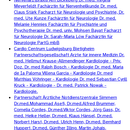
Meyerfeldt Fachärztin für Nervenheilkunde Dr. med.
Claus Stärk Facharzt für Neurologie und Psychiatrie, Dr.
med. Ute Kunze Fachärztin für Neurologie Dr. med.
Melanie Hennies Fachärztin für Psychiatrie und
Psychotherapie Dr. med. univ. Mohsen Bayat Facharzt
für Neurologie Dr. Sarah-Maria Löw Fachärztin für
Neurologie PartG mbB
Cardio Centrum Ludwigsburg Bietigheim
Partnerschaftsgesellschaft Arzte für innere Medizin Dr.
med. Hellmut Krause-Allmendinger Kardiologie - Priv.
Doz. Dr. med Ralph Bosch - Kardiologie Dr. med. Maria
de Ia Paloma Villena Garcia - Kardiologie Dr. med
Matthias Vöhringer - Kardiologie Dr. med Sebastian Cyrill
Kruck - Kardiologie - Dr. med. Patrick Nowak -
Kardiologie.
Partnerschaft Ärztliche Notdienstzentrale Simmern
Dr.med.Mohammad Asefi, Dr.med.Alfred Brummer,
Cornelia Cordes, Dr.med.Viktor Cordes, Jörg Gass, Dr.
med. Heike Heller, Dr.med. Klaus Hänsel, Dr.med.
Norbert Harst, Dr.med. Ulrich Henn, Dr.med. Bernhard
Huppert, Dr.med. Günther Illing, Martin Johais,