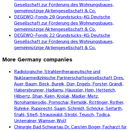
Gesellschaft zur Förderung des Wohnungsbaues,
gemeinnützige Aktiengesellschaft & Co.
DEGEWO-Fonds 20 Grundstücks-KG Deutsche
Gesellschaft zur Förderung des Wohnungsbaues,
gemeinnützige Aktiengesellschaft & Co.
DEGEWO-Fonds 22 Grundstücks-KG Deutsche
Gesellschaft zur Förderung des Wohnungsbaues,
gemeinnützige Aktiengesellschaft & Co.
More
Germany
companies
Radiologische, Strahlentherapeutische und
Nuklearmedizinische Partnerschaftsgesellschaft Dres.
Auer, Baum, Beck, Bureik, Dürr, Engels, Forster, Grandl,
Habersbrunner, Hadjamu, Häussler, Hein, Hetterich,
Hilbertz, Ilhan, Keim, Krolak, Mädler, Metz,
Notohamiprodjo, Pomschar, Remplik, Röttinger, Rother,
Ruhnke, Rupprecht, Saam, Schmidt, Schricke, Seifarth,
Stahl, Stieß, Strauswald, Strobl, Teusch, Todica,
Unterrainer, Wamser, Wolf
Chirurgie Bad Schwartau Dr. Carsten Boger, Facharzt für